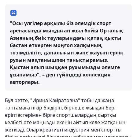
"Осы үлгілер арқылы біз әлемдік спорт
аренасында мыңдаған жыл бойы Орталық
Азияның биік тауларындағы қатаң қысты
бастан өткерген моңғол халқының
төзімділігін, даналығын және жауынгерлік
рухын мақтанышпен таныстырамыз.
Қыстан алып шыққан рухымызды әлемге
ұсынамыз", – деп түйіндеді коллекция
авторлары.
Бұл ретте, "Ирина Кайратовна" тобы да жаңа
топтамаға пікір білдіріп, бірнеше жылдан бері
әріптестерімен бірге спортшылардың сыртқы
келбеті өте маңызды екенін айтып келе жатқанын
жеткізді. Олар креативті индустрия мен спортты