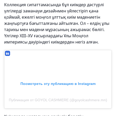
Коллекция сипаттамасында бұл киімдер дәстүрлі
үлгілерді заманауи дизайнмен үйлестіріп қана
қоймай, ежелгі моңғол ұлттық киім мәдениетін
жаңғыртуға бағытталғаны айтылған. Ол – елдің ұлы
тарихы мен мәдени мұрасының ажырамас бөлігі.
Үлгілер XIII–XV ғасырлардағы Ұлы Моңғол
империясы дәуіріндегі киімдерден негіз алған.
Посмотреть эту публикацию в Instagram
Публикация от GOYOL CASHMERE (@goyolcashmere.mn)