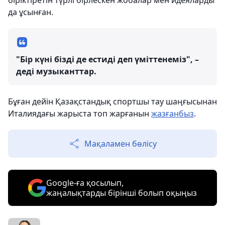
біріктіретін түрлі бірлескен жобалар мен идеяларды
да ұсынған.
"Бір күні бізді де естиді деп үміттенеміз", –
деді музыканттар.
Бұған дейін Қазақстандық спортшы тау шаңғысынан
Италиядағы жарыста топ жарғанын
жазғанбыз
.
Мақаламен бөлісу
Google-ға қосылып,
жаңалықтарды бірінші болып оқыңыз