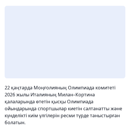
22 қаңтарда Моңғолияның Олимпиада комитеті
2026 жылы Италияның Милан–Кортина
қалаларында өтетін қысқы Олимпиада
ойындарында спортшылар киетін салтанатты және
күнделікті киім үлгілерін ресми түрде таныстырған
болатын.