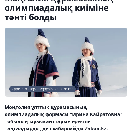
олимпиадалық киіміне
тәнті болды
Сурет: Instagram/goyolcashmere.mn
Моңғолия ұлттық құрамасының
олимпиадалық формасы "Ирина Кайратовна"
тобының музыканттарын ерекше
таңғалдырды, деп хабарлайды Zakon.kz.