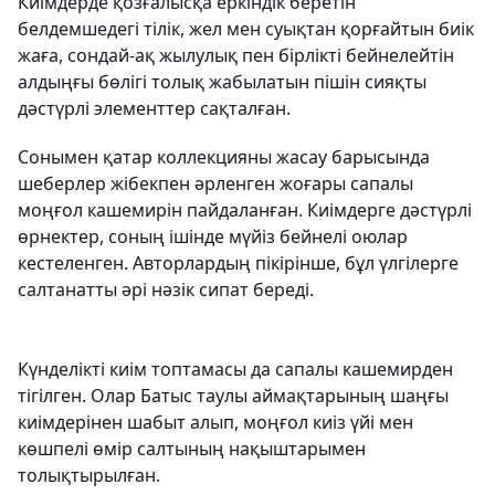
Киімдерде қозғалысқа еркіндік беретін
белдемшедегі тілік, жел мен суықтан қорғайтын биік
жаға, сондай-ақ жылулық пен бірлікті бейнелейтін
алдыңғы бөлігі толық жабылатын пішін сияқты
дәстүрлі элементтер сақталған.
Сонымен қатар коллекцияны жасау барысында
шеберлер жібекпен әрленген жоғары сапалы
моңғол кашемирін пайдаланған. Киімдерге дәстүрлі
өрнектер, соның ішінде мүйіз бейнелі оюлар
кестеленген. Авторлардың пікірінше, бұл үлгілерге
салтанатты әрі нәзік сипат береді.
Күнделікті киім топтамасы да сапалы кашемирден
тігілген. Олар Батыс таулы аймақтарының шаңғы
киімдерінен шабыт алып, моңғол киіз үйі мен
көшпелі өмір салтының нақыштарымен
толықтырылған.