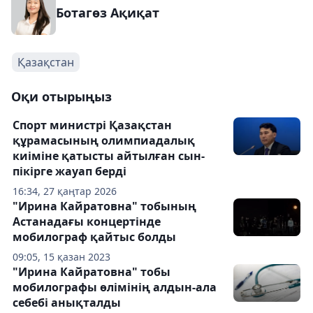
Ботагөз Ақиқат
Қазақстан
Оқи отырыңыз
Спорт министрі Қазақстан
құрамасының олимпиадалық
киіміне қатысты айтылған сын-
пікірге жауап берді
16:34, 27 қаңтар 2026
"Ирина Кайратовна" тобының
Астанадағы концертінде
мобилограф қайтыс болды
09:05, 15 қазан 2023
"Ирина Кайратовна" тобы
мобилографы өлімінің алдын-ала
себебі анықталды