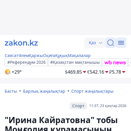
Қаз
Саясат
Әлем
Қаржы
Оқиға
Құқық
Мақалалар
#Референдум-2026
#Қазақстан мақтанышы
+29°
$
469.85
€
542.16
₽
5.78
Басты
Барлық жаңалықтар
Спорт жаңалықтары
Спорт
11:37, 23 қаңтар 2026
"Ирина Кайратовна" тобы
Моңғолия құрамасының