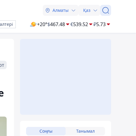
Алматы
Қаз
+20°
$
467.48
€
539.52
₽
5.73
алтері
рт
е
Соңғы
Танымал