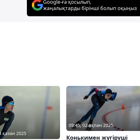
Google-ға қосылып,
жаңалықтарды бірінші болып оқыңыз
09:45, 02 ақпан 2025
4 қазан 2025
Конькимен жүгіруші