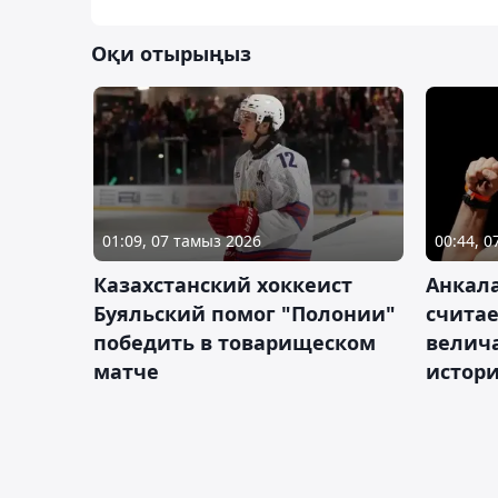
Оқи отырыңыз
01:09, 07 тамыз 2026
00:44, 
Казахстанский хоккеист
Анкала
Буяльский помог "Полонии"
счита
победить в товарищеском
велич
матче
истор