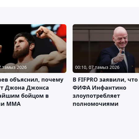
07 тамыз 2026
00:10, 07 тамыз 2026
ев объяснил, почему
В FIFPRO заявили, что
ет Джона Джонса
ФИФА Инфантино
айшим бойцом в
злоупотребляет
ии ММА
полномочиями