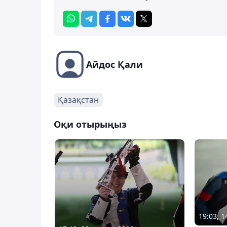
Айдос Қали
Қазақстан
Оқи отырыңыз
19:03, 1