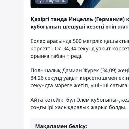
Сурет: olympic.kz
Қазіргі таңда Инцелль (Германия)
кубогының шешуші кезеңі өтіп жат
Ерлер арасында 500 метрлік қашықты
көрсетті. Ол 34,34 секунд уақыт көрс
орынға табан тіреді.
Польшалық Дамиан Журек (34,09) же
34,26 секунд уақыт көрсеткішімен ек
секундта мәреге жетіп, үшінші сатыға
Айта кетейік, бұл Әлем кубогының к
соңғы ірі халықаралық жарыс болды.
Мақаламен бөлісу: