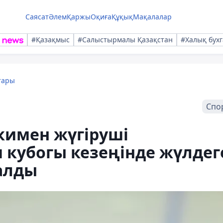
Саясат
Әлем
Қаржы
Оқиға
Құқық
Мақалалар
#Қазақмыс
#Салыстырмалы Қазақстан
#Халық бухг
тары
Спо
кимен жүгіруші
 кубогы кезеңінде жүлдег
алды