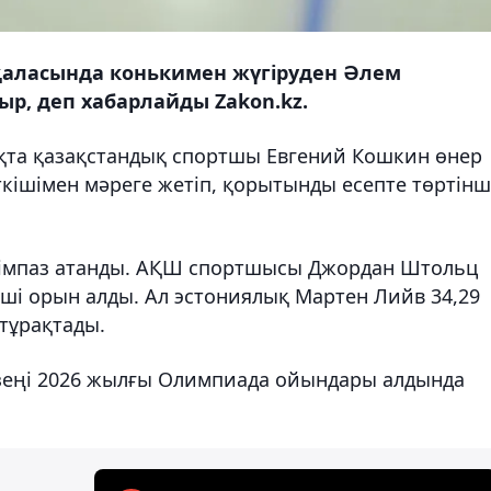
 қаласында конькимен жүгіруден Әлем
ыр, деп хабарлайды Zakon.kz.
қта қазақстандық спортшы Евгений Кошкин өнер
еткішімен мәреге жетіп, қорытынды есепте төртінш
ңімпаз атанды. АҚШ спортшысы Джордан Штольц
інші орын алды. Ал эстониялық Мартен Лийв 34,29
 тұрақтады.
езеңі 2026 жылғы Олимпиада ойындары алдында