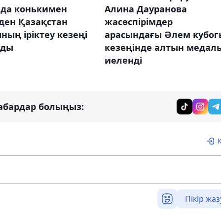
Алина Дауранова
ада конькимен
жасөспірімдер
ден Қазақстан
арасындағы Әлем кубог
ның іріктеу кезеңі
кезеңінде алтын медал
лды
иеленді
абардар болыңыз:
Пікір жаз