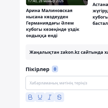
17:40, 28 мамыр 2026
Астан
Арина Малиновская
жүгіру
нысана көздеуден
кубогы
Германиядағы Әлем
баста
кубогы кезеңінде үздік
ондыққа енді
Жаңалықтан zakon.kz сайтында х
Пікірлер
0