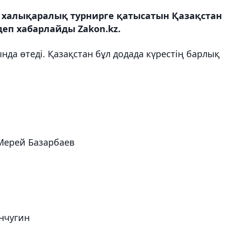
н халықаралық турнирге қатысатын Қазақстан
деп хабарлайды Zakon.kz.
да өтеді. Қазақстан бұл додада күрестің барлық
 Мерей Базарбаев
Анчугин