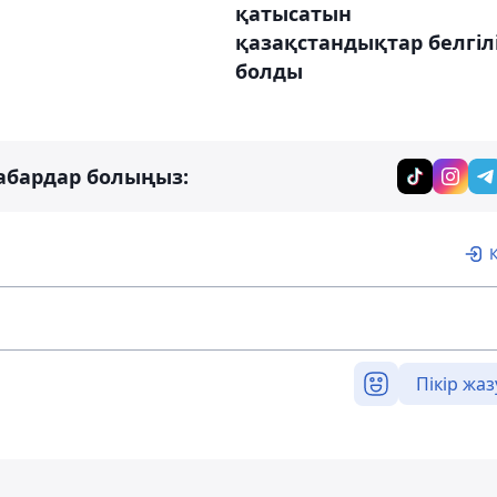
қатысатын
қазақстандықтар белгіл
болды
абардар болыңыз:
Пікір жаз