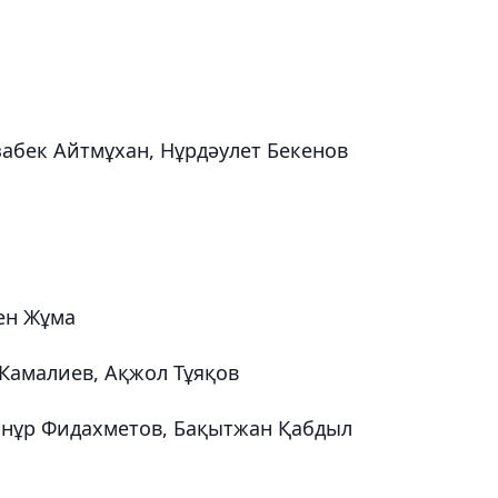
изабек Айтмұхан, Нұрдәулет Бекенов
сен Жұма
л Камалиев, Ақжол Тұяқов
 Ернұр Фидахметов, Бақытжан Қабдыл