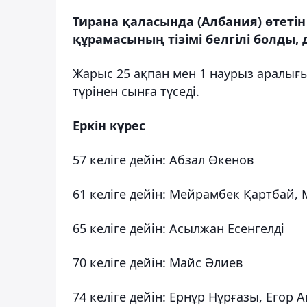
Тирана қаласында (Албания) өтеті
құрамасының тізімі белгілі болды, 
Жарыс 25 ақпан мен 1 наурыз аралығын
түрінен сынға түседі.
Еркін күрес
57 келіге дейін: Абзал Өкенов
61 келіге дейін: Мейрамбек Қартбай,
65 келіге дейін: Асылжан Есенгелді
70 келіге дейін: Майс Әлиев
74 келіге дейін: Ернұр Нұрғазы, Егор 