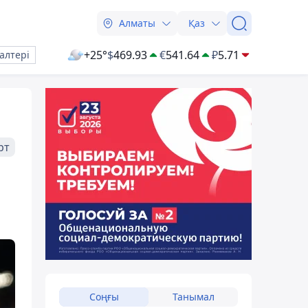
Алматы
Қаз
+25°
$
469.93
€
541.64
₽
5.71
алтері
рт
Соңғы
Танымал