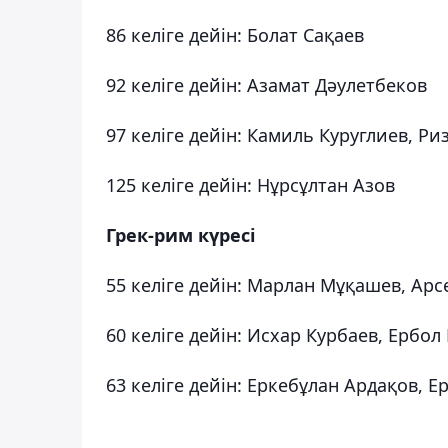
86 келіге дейін: Болат Сақаев
92 келіге дейін: Азамат Дәулетбеков
97 келіге дейін: Камиль Куруглиев, Р
125 келіге дейін: Нұрсұлтан Азов
Грек-рим күресі
55 келіге дейін: Марлан Мұқашев, Ар
60 келіге дейін: Исхар Курбаев, Ербо
63 келіге дейін: Еркебұлан Ардақов,