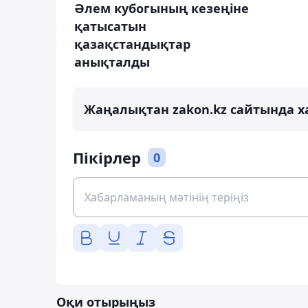
Әлем кубогының кезеңіне
қатысатын
қазақстандықтар
анықталды
Жаңалықтан zakon.kz сайтында х
Пікірлер
0
Оқи отырыңыз