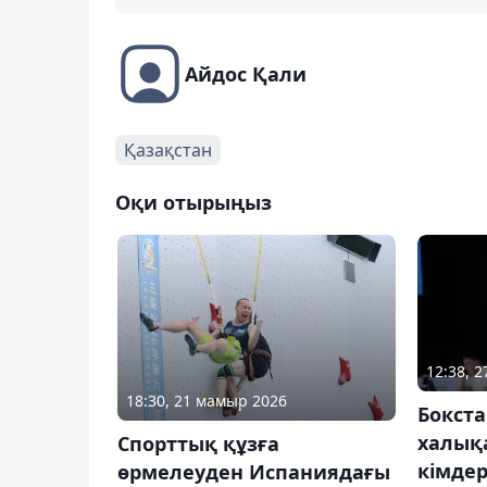
Айдос Қали
Қазақстан
Оқи отырыңыз
12:38, 
18:30, 21 мамыр 2026
Бокста
халық
Спорттық құзға
кімде
өрмелеуден Испаниядағы