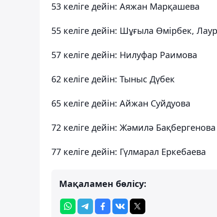
53 келіге дейін: Аяжан Марқашева
55 келіге дейін: Шұғыла Өмірбек, Лау
57 келіге дейін: Нилуфар Раимова
62 келіге дейін: Тыныс Дүбек
65 келіге дейін: Айжан Суйдуова
72 келіге дейін: Жәмилә Бақбергенова
77 келіге дейін: Гүлмарал Еркебаева
Мақаламен бөлісу: