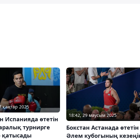
27 қаңтар 2025
18:42, 29 маусым 2025
н Испанияда өтетін
аралық турнирге
Бокстан Астанада өтетін
р қатысады
Әлем кубогының кезеңі