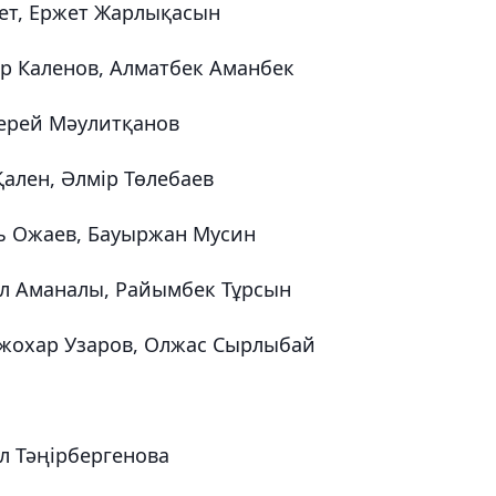
бет, Ержет Жарлықасын
яр Каленов, Алматбек Аманбек
 Мерей Мәулитқанов
Қален, Әлмір Төлебаев
ль Ожаев, Бауыржан Мусин
ыл Аманалы, Райымбек Тұрсын
 Джохар Узаров, Олжас Сырлыбай
ал Тәңірбергенова