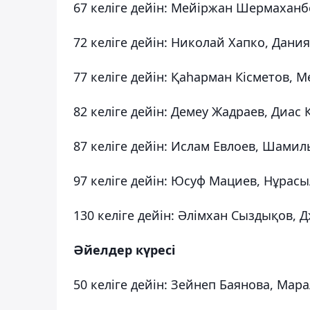
67 келіге дейін: Мейіржан Шермахан
72 келіге дейін: Николай Хапко, Дани
77 келіге дейін: Қаһарман Кісметов,
82 келіге дейін: Демеу Жадраев, Диас 
87 келіге дейін: Ислам Евлоев, Шами
97 келіге дейін: Юсуф Мациев, Нұрас
130 келіге дейін: Әлімхан Сыздықов,
Әйелдер күресі
50 келіге дейін: Зейнеп Баянова, Мар