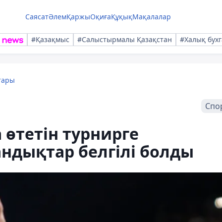
Саясат
Әлем
Қаржы
Оқиға
Құқық
Мақалалар
#Қазақмыс
#Салыстырмалы Қазақстан
#Халық бухг
тары
Спо
 өтетін турнирге
ндықтар белгілі болды