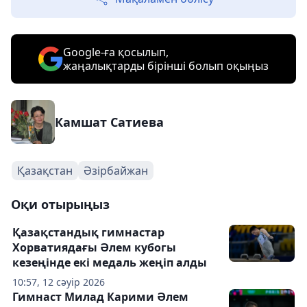
Google-ға қосылып,
жаңалықтарды бірінші болып оқыңыз
Камшат Сатиева
Қазақстан
Әзірбайжан
Оқи отырыңыз
Қазақстандық гимнастар
Хорватиядағы Әлем кубогы
кезеңінде екі медаль жеңіп алды
10:57, 12 сәуір 2026
Гимнаст Милад Карими Әлем