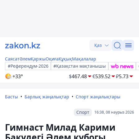
Қаз
Саясат
Әлем
Қаржы
Оқиға
Құқық
Мақалалар
#Референдум-2026
#Қазақстан мақтанышы
+33°
$
467.48
€
539.52
₽
5.73
Басты
Барлық жаңалықтар
Спорт жаңалықтары
Спорт
16:38, 08 наурыз 2026
Гимнаст Милад Карими
Бакудегі Әлем кубогы