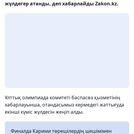
жүлдегер атанды, деп хабарлайды Zakon.kz.
Ұлттық олимпиада комитеті баспасөз қызметінің
хабарлауынша, отандасымыз кермедегі жаттығуда
екінші күміс жүлдесін жеңіп алды.
Финалда Карими төрешілердің шешімімен