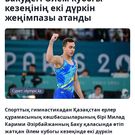
кезеңінің екі дүркін
жеңімпазы атанды
Сурет: olympic.kz
Спорттық гимнастикадан Қазақстан ерлер
құрамасының көшбасшыларының бірі Милад
Карими Әзірбайжанның Баку қаласында өтіп
жатқан Әлем кубогы кезеңінде екі дүркін