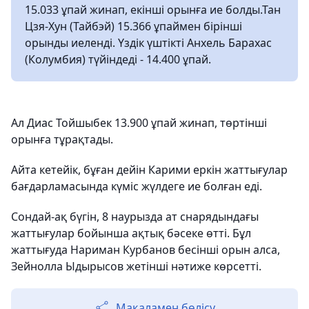
15.033 ұпай жинап, екінші орынға ие болды.Тан
Цзя-Хун (Тайбэй) 15.366 ұпаймен бірінші
орынды иеленді. Үздік үштікті Анхель Барахас
(Колумбия) түйіндеді - 14.400 ұпай.
Ал Диас Тойшыбек 13.900 ұпай жинап, төртінші
орынға тұрақтады.
Айта кетейік, бұған дейін Карими еркін жаттығулар
бағдарламасында күміс жүлдеге ие болған еді.
Сондай-ақ бүгін, 8 наурызда ат снарядындағы
жаттығулар бойынша ақтық бәсеке өтті. Бұл
жаттығуда Нариман Курбанов бесінші орын алса,
Зейнолла Ыдырысов жетінші нәтиже көрсетті.
Мақаламен бөлісу