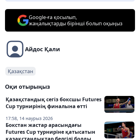
Google-ға қосылып,
жаңалықтарды бірінші болып оқыңыз
Айдос Қали
Қазақстан
Оқи отырыңыз
Қазақстандық сегіз боксшы Futures
Cup турнирінің финалына өтті
17:58, 14 наурыз 2026
Бокстан жастар арасындағы
Futures Cup турниріне қатысатын
қазақстандықтар белгілі болды