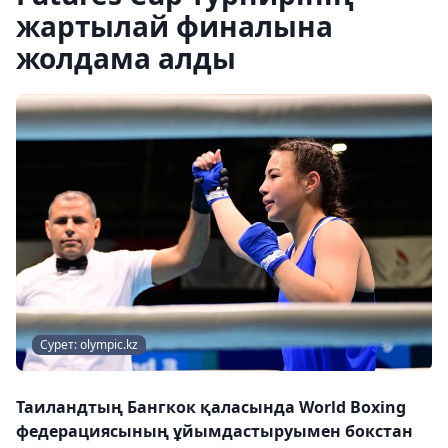
жартылай финалына
жолдама алды
Сурет: olympic.kz
Таиландтың Бангкок қаласында World Boxing
федерациясының ұйымдастыруымен бокстан