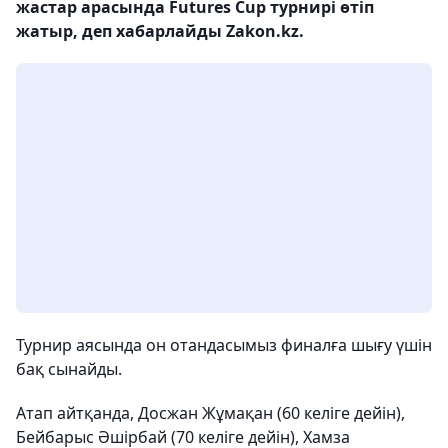
жастар арасында Futures Cup турнирі өтіп
жатыр, деп хабарлайды Zakon.kz.
Турнир аясында он отандасымыз финалға шығу үшін
бақ сынайды.
Атап айтқанда, Досжан Жұмақан (60 келіге дейін),
Бейбарыс Әшірбай (70 келіге дейін), Хамза