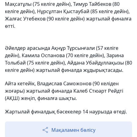
Мақсатұлы (75 келіге дейін), Тимур Тайбеков (80
келіге дейін), Нұрсұлтан Қыстаубай (85 келіге дейін),
Жалғас Утебеков (90 келіге дейін) жартылай финалға
өтті.
Әйелдер арасында Ақнұр Тұрсынғали (57 келіге
дейін), Камила Оспанова (70 келіге дейін), Зарина
Толыбай (75 келіге дейін), Айдана Убайдуллақызы (80
келіге дейін) жартылай финалда жұдырықтасады.
Айта кетейік, Владислав Саможонов (90 келіден
жоғары) жартылай финалда Калеб Стюарт Рейдті
(АҚШ) жеңіп, финалға шықты.
Жартылай финалдық бәсекелер 14 наурызда өтеді.
Мақаламен бөлісу