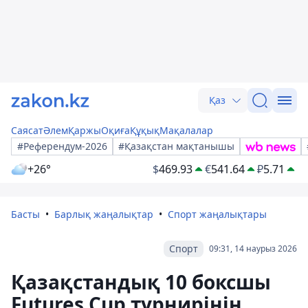
Қаз
Саясат
Әлем
Қаржы
Оқиға
Құқық
Мақалалар
#Референдум-2026
#Қазақстан мақтанышы
+26°
$
469.93
€
541.64
₽
5.71
Басты
Барлық жаңалықтар
Спорт жаңалықтары
Спорт
09:31, 14 наурыз 2026
Қазақстандық 10 боксшы
Futures Cup турнирінің