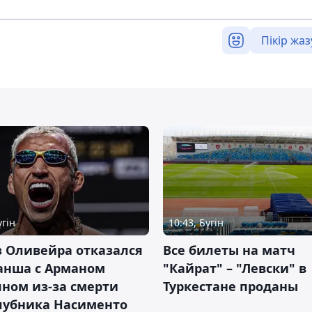
Пікір жаз
үгін
10:43, Бүгін
 Оливейра отказался
Все билеты на матч
анша с Арманом
"Кайрат" – "Левски" в
ном из-за смерти
Туркестане проданы
лубника Насименто