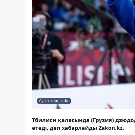
Сурет: olympic.kz
Тбилиси қаласында (Грузия) дзюдо
өтеді, деп хабарлайды Zakon.kz.