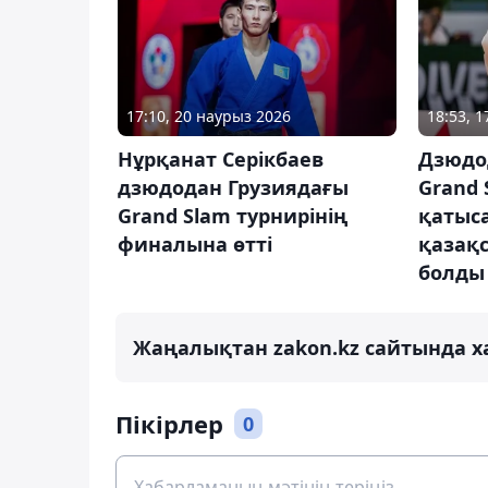
18:53, 
17:10, 20 наурыз 2026
Дзюдо
Нұрқанат Серікбаев
Grand 
дзюдодан Грузиядағы
қатыс
Grand Slam турнирінің
қазақс
финалына өтті
болды
Жаңалықтан zakon.kz сайтында х
Пікірлер
0