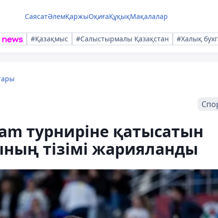
Саясат
Әлем
Қаржы
Оқиға
Құқық
Мақалалар
#Қазақмыс
#Салыстырмалы Қазақстан
#Халық бухг
тары
Спо
lam турниріне қатысатын
ының тізімі жарияланды