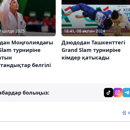
17 шілде 2025
18:41, 08 ақпан 2024
дан Моңғолиядағы
Дзюдодан Ташкенттегі
Slam турниріне
Grand Slam турниріне
атын
кімдер қатысады
тандықтар белгілі
абардар болыңыз: