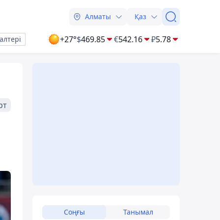
Алматы
Қаз
+27°
$
469.85
€
542.16
₽
5.78
алтері
рт
Соңғы
Танымал