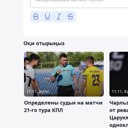
Оқи отырыңыз
11:11, Бүгін
11:11, Б
Определены судьи на матчи
Чарльз
21-го тура КПЛ
от рев
Царукя
однок