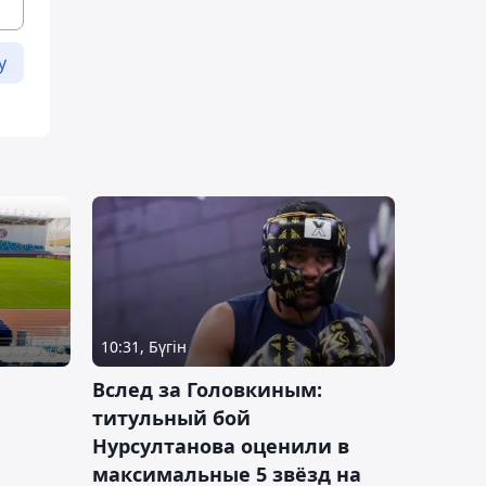
у
10:31, Бүгін
Вслед за Головкиным:
титульный бой
Нурсултанова оценили в
максимальные 5 звёзд на