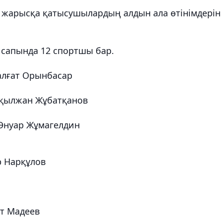
) жарысқа қатысушылардың алдын ала өтінімдерін
 сапында 12 спортшы бар.
алғат Орынбасар
 Ақылжан Жұбатқанов
 Әнуар Жұмагелдин
р Нарқұлов
іт Мадеев