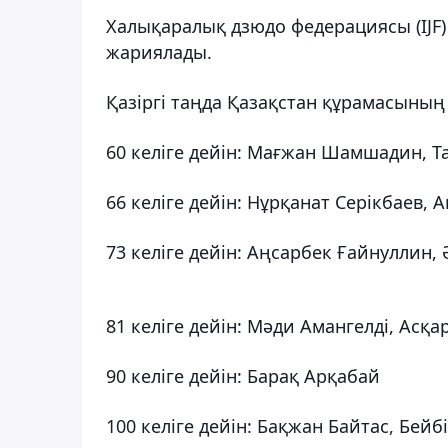
Халықаралық дзюдо федерациясы (IJF
жариялады.
Қазіргі таңда Қазақстан құрамасының
60 келіге дейін: Мағжан Шамшадин, Т
66 келіге дейін: Нұрқанат Серікбаев,
73 келіге дейін: Аңсарбек Ғайнуллин,
81 келіге дейін: Мәди Амангелді, Асқа
90 келіге дейін: Барақ Арқабай
100 келіге дейін: Бақжан Байтас, Бейб