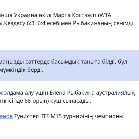
нша Украина өкілі Марта Костюкті (WTA
.Кездесу 6:3, 6:4 есебімен Рыбакинаның сенімді
маңызды сәттерде басымдық таныта білді, бұл
мүмкіндік берді.
жолдама алу үшін Елена Рыбакина аустралиялық
нгісінде 68-орын) күш сынасады.
анов
Тунистегі ITF M15 турнирінің чемпионы