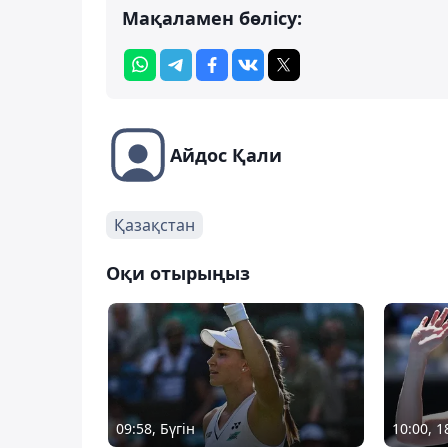
Мақаламен бөлісу:
Айдос Қали
Қазақстан
Оқи отырыңыз
09:58, Бүгін
10:00, 