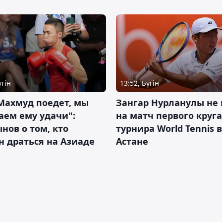
үгін
13:52, Бүгін
Махмуд поедет, мы
Зангар Нурланулы не
аем ему удачи":
на матч первого круга
нов о том, кто
турнира World Tennis в
 драться на Азиаде
Астане