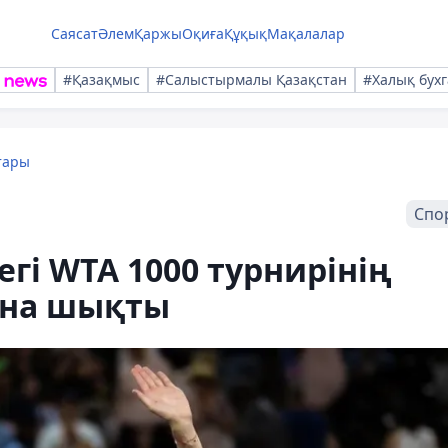
Саясат
Әлем
Қаржы
Оқиға
Құқық
Мақалалар
#Қазақмыс
#Салыстырмалы Қазақстан
#Халық бухг
тары
Спо
і WTA 1000 турнирінің
ына шықты