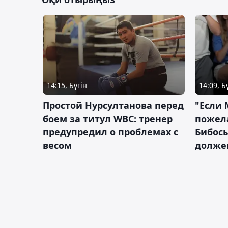
14:15, Бүгін
14:09, Б
Простой Нурсултанова перед
"Если 
боем за титул WBC: тренер
пожел
предупредил о проблемах с
Бибосы
весом
должен