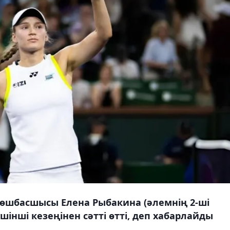
өшбасшысы Елена Рыбакина (әлемнің 2-ші
шінші кезеңінен сәтті өтті, деп хабарлайды