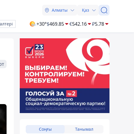
Алматы
Қаз
+30°
$
469.85
€
542.16
₽
5.78
алтері
рт
Соңғы
Танымал