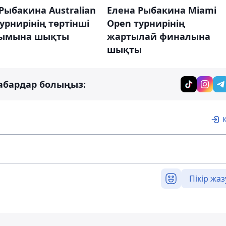
Рыбакина Australian
Елена Рыбакина Miami
урнирінің төртінші
Open турнирінің
ымына шықты
жартылай финалына
шықты
абардар болыңыз:
Пікір жаз