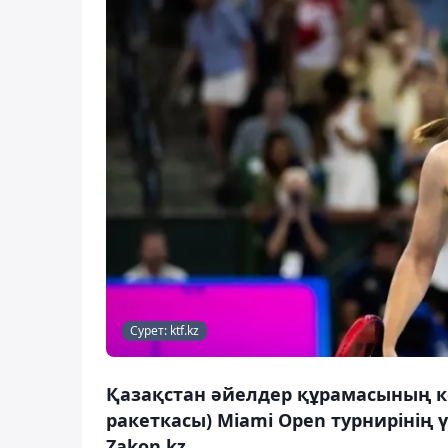
Сурет: ktf.kz
Қазақстан әйелдер құрамасының к
ракеткасы) Miami Open турнирінің ү
Zakon.kz.