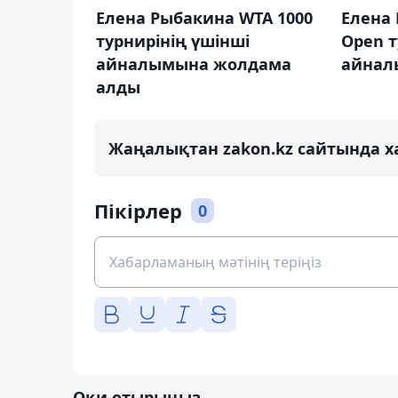
Елена Рыбакина WTA 1000
Елена 
турнирінің үшінші
Open т
айналымына жолдама
айнал
алды
Жаңалықтан zakon.kz сайтында х
Пікірлер
0
Оқи отырыңыз