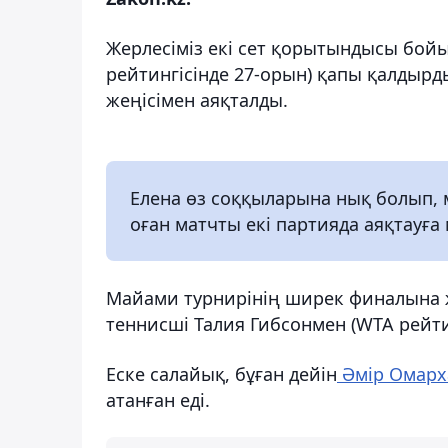
Жерлесіміз екі сет қорытындысы бойы
рейтингісінде 27-орын) қапы қалдырды
жеңісімен аяқталды.
Елена өз соққыларына нық болып, 
оған матчты екі партияда аяқтауға 
Майами турнирінің ширек финалына 
теннисші Талия Гибсонмен (WTA рейти
Еске салайық, бұған дейін
Әмір Омарх
атанған еді.