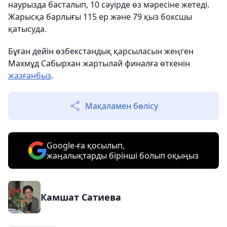
наурызда басталып, 10 сәуірде өз мәресіне жетеді.
Жарысқа барлығы 115 ер және 79 қыз боксшы
қатысуда.
Бұған дейін өзбекстандық қарсыласын жеңген
Махмұд Сабырхан жартылай финалға өткенін
жазғанбыз
.
Мақаламен бөлісу
Google-ға қосылып,
жаңалықтарды бірінші болып оқыңыз
Камшат Сатиева