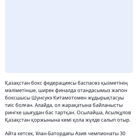
Қазақстан бокс федерациясы баспасөз қызметінің
мәліметінше, ширек финалда отандасымыз жапон
боксшысы Шунсукэ Китамотомен жұдырықтасуы
тиіс болған. Алайда, ол жарақатына байланысты
рингке шығудан бас тартқан. Осылайша, Асылқұлов
Қазақстан қоржынына кемі қола жүлде салып отыр.
Айта кетсек, Ұлан-Батордағы Азия чемпионаты 30