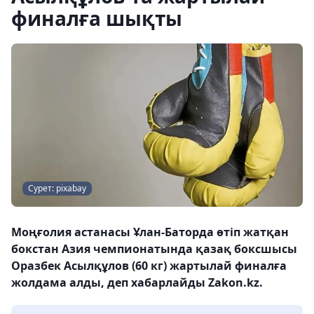
финалға шықты
Сурет: pixabay
Моңғолия астанасы Ұлан-Баторда өтіп жатқан
бокстан Азия чемпионатында қазақ боксшысы
Оразбек Асылқұлов (60 кг) жартылай финалға
жолдама алды, деп хабарлайды Zakon.kz.