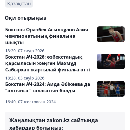
Қазақстан
Оқи отырыңыз
Боксшы Оразбек Асылқұлов Азия
чемпионатының финалына
шықты
18:20, 07 сәуір 2026
Бокстан АЧ-2026: өзбекстандық
қарсыласын жеңген Махмұд
Сабырхан жартылай финалға өтті
18:28, 03 сәуір 2026
Бокстан АЧ-2024: Аида Әбікеева да
"алтынға" таласатын болды
16:40, 07 желтоқсан 2024
Жаңалықтан zakon.kz сайтында
хабардар болыңыз: