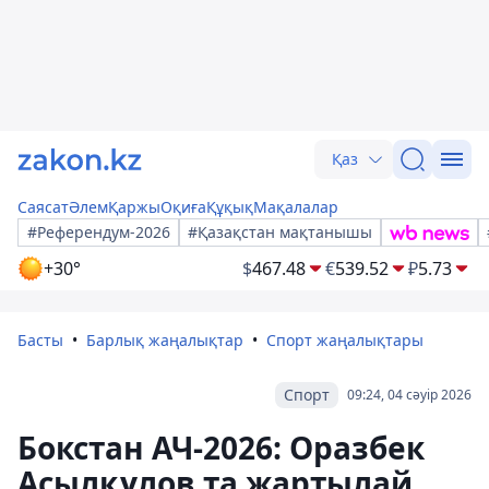
Қаз
Саясат
Әлем
Қаржы
Оқиға
Құқық
Мақалалар
#Референдум-2026
#Қазақстан мақтанышы
+30°
$
467.48
€
539.52
₽
5.73
Басты
Барлық жаңалықтар
Спорт жаңалықтары
Спорт
09:24, 04 сәуір 2026
Бокстан АЧ-2026: Оразбек
Асылқұлов та жартылай