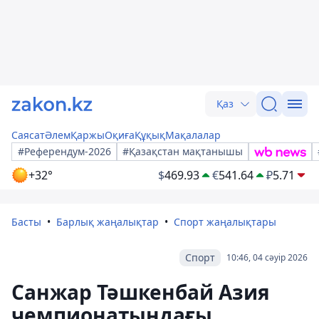
Қаз
Саясат
Әлем
Қаржы
Оқиға
Құқық
Мақалалар
#Референдум-2026
#Қазақстан мақтанышы
+32°
$
469.93
€
541.64
₽
5.71
Басты
Барлық жаңалықтар
Спорт жаңалықтары
Спорт
10:46, 04 сәуір 2026
Санжар Тәшкенбай Азия
чемпионатындағы