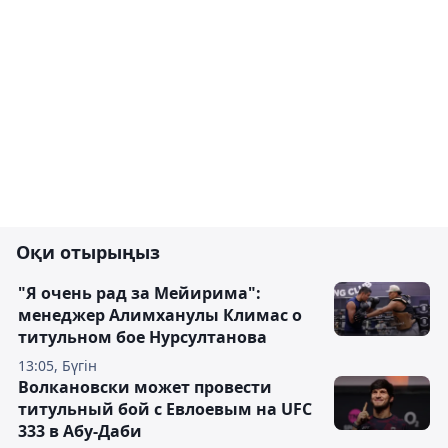
Оқи отырыңыз
"Я очень рад за Мейирима":
менеджер Алимханулы Климас о
титульном бое Нурсултанова
13:05, Бүгін
Волкановски может провести
титульный бой с Евлоевым на UFC
333 в Абу-Даби