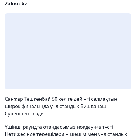
Zakon.kz.
Санжар Тәшкенбай 50 келіге дейінгі салмақтың
ширек финалында үндістандық Вишванаш
Сурешпен кездесті.
Үшінші раундта отандасымыз нокдаунға түсті.
Нәтижесінде төрешілердің шешімімен үндістандық