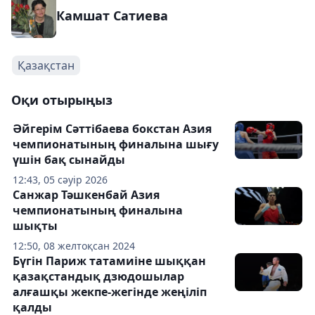
Камшат Сатиева
Қазақстан
Оқи отырыңыз
Әйгерім Сәттібаева бокстан Азия
чемпионатының финалына шығу
үшін бақ сынайды
12:43, 05 сәуір 2026
Санжар Тәшкенбай Азия
чемпионатының финалына
шықты
12:50, 08 желтоқсан 2024
Бүгін Париж татамиіне шыққан
қазақстандық дзюдошылар
алғашқы жекпе-жегінде жеңіліп
қалды