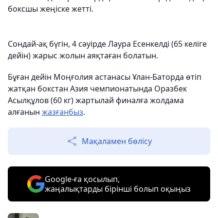
боксшы жеңіске жетті.
Сондай-ақ бүгін, 4 сәуірде Лаура Есенкелді (65 келіге
дейін) жарыс жолын аяқтаған болатын.
Бұған дейін Моңғолия астанасы Ұлан-Баторда өтіп
жатқан бокстан Азия чемпионатында Оразбек
Асылқұлов (60 кг) жартылай финалға жолдама
алғанын
жазғанбыз
.
Мақаламен бөлісу
Google-ға қосылып,
жаңалықтарды бірінші болып оқыңыз