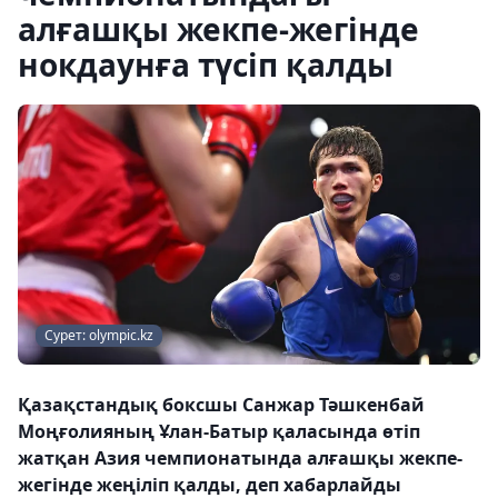
алғашқы жекпе-жегінде
нокдаунға түсіп қалды
Сурет: olympic.kz
Қазақстандық боксшы Санжар Тәшкенбай
Моңғолияның Ұлан-Батыр қаласында өтіп
жатқан Азия чемпионатында алғашқы жекпе-
жегінде жеңіліп қалды, деп хабарлайды