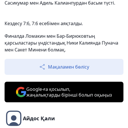
Сасикумар мен Адиль Калианпурдан басым түсті.
Кездесу 7:6, 7:6 есебімен аяқталды.
Финалда Ломакин мен Бар-Бирюковтың
қарсыластары үндістандық Ники Калиянда Пунача
мен Сакет Минени болмақ.
Мақаламен бөлісу
Google-ға қосылып,
жаңалықтарды бірінші болып оқыңыз
Айдос Қали