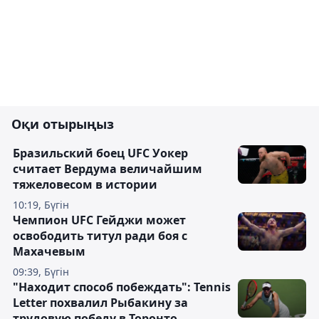
Оқи отырыңыз
Бразильский боец UFC Уокер
считает Вердума величайшим
тяжеловесом в истории
10:19, Бүгін
Чемпион UFC Гейджи может
освободить титул ради боя с
Махачевым
09:39, Бүгін
"Находит способ побеждать": Tennis
Letter похвалил Рыбакину за
трудовую победу в Торонто