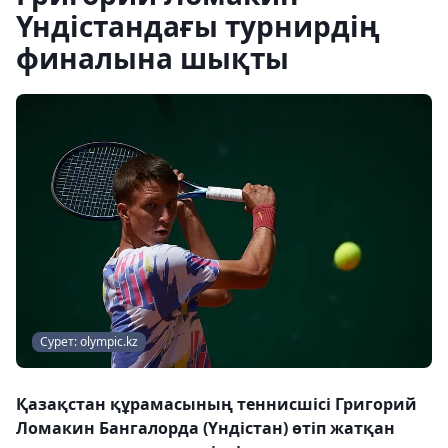
Үндістандағы турнирдің
финалына шықты
Сурет: olympic.kz
Қазақстан құрамасының теннисшісі Григорий
Ломакин Бангалорда (Үндістан) өтіп жатқан