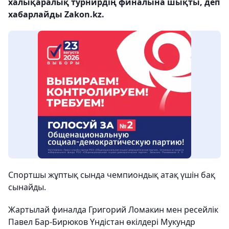
халықаралық турнирдің финалына шықты, деп
хабарлайды Zakon.kz.
Спортшы жұптық сында чемпиондық атақ үшін бақ
сынайды.
Жартылай финалда Григорий Ломакин мен ресейлік
Павел Бар-Бирюков Үндістан өкілдері Мукундр