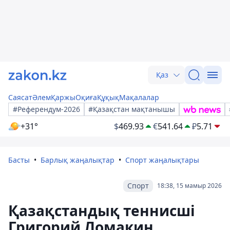
Қаз
Саясат
Әлем
Қаржы
Оқиға
Құқық
Мақалалар
#Референдум-2026
#Қазақстан мақтанышы
+31°
$
469.93
€
541.64
₽
5.71
Басты
Барлық жаңалықтар
Спорт жаңалықтары
Спорт
18:38, 15 мамыр 2026
Қазақстандық теннисші
Григорий Ломакин