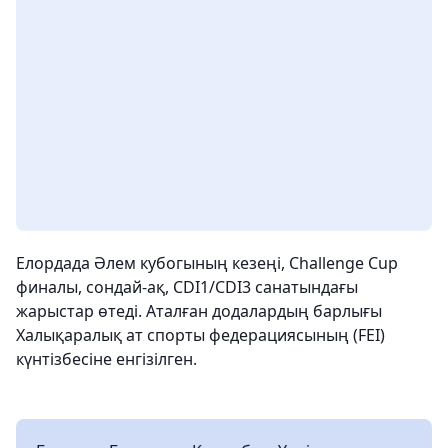
Елордада Әлем кубогының кезеңі, Challenge Cup
финалы, сондай-ақ, CDI1/CDI3 санатындағы
жарыстар өтеді. Аталған додалардың барлығы
Халықаралық ат спорты федерациясының (FEI)
күнтізбесіне енгізілген.