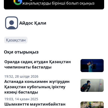
жаңалықтарды бірінші болып оқыңыз
Айдос Қали
Қазақстан
Оқи отырыңыз
Оралда садақ атудан Қазақстан
чемпионаты басталды
19:52, 28 шілде 2026
Астанада конькимен жүгіруден
Қазақстан кубогының іріктеу
кезеңі басталды
19:03, 14 қазан 2025
Шымкентте маунтинбайктан