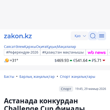
Қаз
Саясат
Әлем
Қаржы
Оқиға
Құқық
Мақалалар
#Референдум-2026
#Қазақстан мақтанышы
+31°
$
469.93
€
541.64
₽
5.71
Басты
Барлық жаңалықтар
Спорт жаңалықтары
Спорт
19:45, 29 мамыр 2026
Астанада конкурдан
Challenge Cup финалы