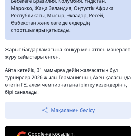
Бәсекеге Бразилия, Колумбия, Үндістан,
Марокко, Жаңа Зеландия, Оңтүстік Африка
Республикасы, Мысыр, Эквадор, Ресей,
Өзбекстан және өзге де елдердің
спортшылары қатысады.
Жарыс бағдарламасына конкур мен атпен мәнерлеп
жүру сайыстары енген.
Айта кетейік, 31 мамырға дейін жалғасатын бұл
турнирлер 2026 жылы Германияның Ахен қаласында
өтетін FEI әлем чемпионатына іріктеу кезеңдерінің
бірі саналады.
Мақаламен бөлісу
Google-ға қосылып,