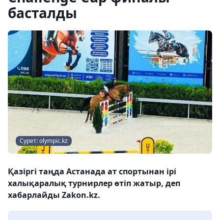
басталды
Сурет: olympic.kz
Қазіргі таңда Астанада ат спортынан ірі
халықаралық турнирлер өтіп жатыр, деп
хабарлайды Zakon.kz.