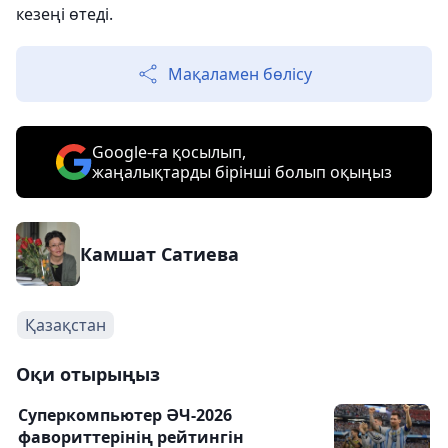
кезеңі өтеді.
Мақаламен бөлісу
Google-ға қосылып,
жаңалықтарды бірінші болып оқыңыз
Камшат Сатиева
Қазақстан
Оқи отырыңыз
Суперкомпьютер ӘЧ-2026
фавориттерінің рейтингін