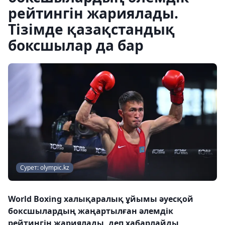
рейтингін жариялады.
Тізімде қазақстандық
боксшылар да бар
Сурет: olympic.kz
World Boxing халықаралық ұйымы әуесқой
боксшылардың жаңартылған әлемдік
рейтингін жариялады, деп хабарлайды