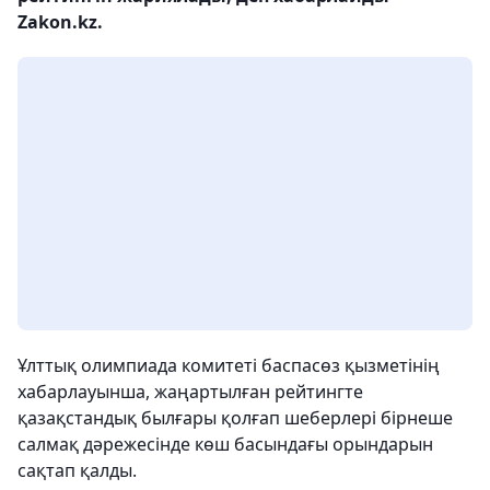
Zakon.kz.
Ұлттық олимпиада комитеті баспасөз қызметінің
хабарлауынша, жаңартылған рейтингте
қазақстандық былғары қолғап шеберлері бірнеше
салмақ дәрежесінде көш басындағы орындарын
сақтап қалды.