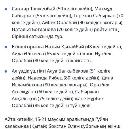
Санжар Тәшкенбай (50 келіге дейін), Махмұд
Сабырхан (55 келіге дейін), Төрехан Сабырхан (70
келіге дейін), Айбек Оралбай (90 келіден жоғары),
Наталья Богданова (70 келіге дейін) рейтингтің
бірінші сатысында тұр.
Екінші орынға Назым Қызайбай (48 келіге дейін),
Аида Әбікеева (65 келіге дейін) және Нұрбек
Оралбай (80 келіге дейін) жайғасты.
Ал үздік үштікті Алуа Балқыбекова (51 келіге
дейін), Надежда Рябец (80 келіге дейін), Дина
Исламбекова (80 келіден жоғары), Оразбек
Асылқұлов (60 келіге дейін), Сабыржан
Аққалықов (75 келіге дейін) және Нұрбек
Оралбай (85 келіге дейін) түйіндеді.
Айта кетейік, 15-21 маусым аралығында Гуйян
қаласында (Қытай) бокстан Әлем кубогының екінші