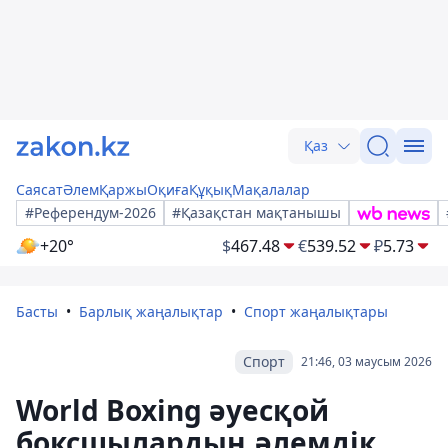
Қаз
Саясат
Әлем
Қаржы
Оқиға
Құқық
Мақалалар
#Референдум-2026
#Қазақстан мақтанышы
+20°
$
467.48
€
539.52
₽
5.73
Басты
Барлық жаңалықтар
Спорт жаңалықтары
Спорт
21:46, 03 маусым 2026
World Boxing әуесқой
боксшылардың әлемдік