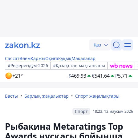
Қаз
Саясат
Әлем
Қаржы
Оқиға
Құқық
Мақалалар
#Референдум-2026
#Қазақстан мақтанышы
+21°
$
469.93
€
541.64
₽
5.71
Басты
Барлық жаңалықтар
Спорт жаңалықтары
Спорт
18:23, 12 маусым 2026
Рыбакина Metaratings Top
Awards нұсқасы бойынша