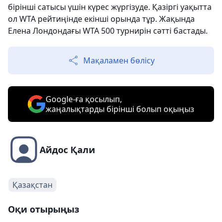
бірінші сатысы үшін күрес жүргізуде. Қазіргі уақытта
ол WTA рейтиңінде екінші орында тұр. Жақында
Елена Лондондағы WTA 500 турнирін сәтті бастады.
Мақаламен бөлісу
Google-ға қосылып,
жаңалықтарды бірінші болып оқыңыз
Айдос Қали
Қазақстан
Оқи отырыңыз