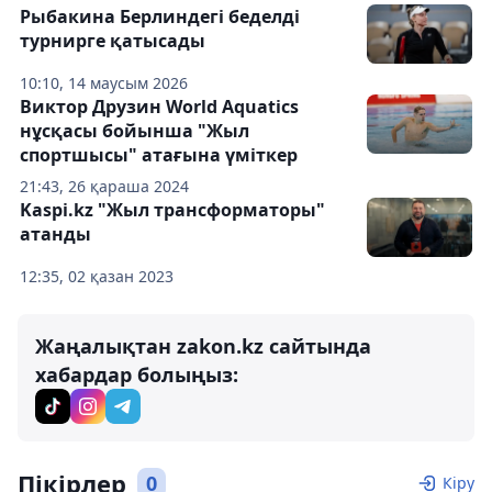
Рыбакина Берлиндегі беделді
турнирге қатысады
10:10, 14 маусым 2026
Виктор Друзин World Aquatics
нұсқасы бойынша "Жыл
спортшысы" атағына үміткер
21:43, 26 қараша 2024
Kaspi.kz "Жыл трансформаторы"
атанды
12:35, 02 қазан 2023
Жаңалықтан zakon.kz сайтында
хабардар болыңыз:
Пікірлер
0
Кіру