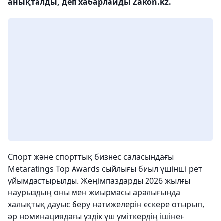
анықталды, деп хабарлайды Zakon.kz.
Спорт және спорттық бизнес саласындағы
Metaratings Top Awards сыйлығы биыл үшінші рет
ұйымдастырылды. Жеңімпаздарды 2026 жылғы
наурыздың оны мен жиырмасы аралығында
халықтық дауыс беру нәтижелерін ескере отырып,
әр номинациядағы үздік үш үміткердің ішінен