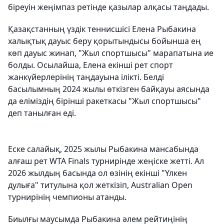
біреуін жеңімпаз ретінде қазылар алқасы таңдады.
Қазақстанның үздік теннисшісі Елена Рыбакина
халықтық дауыс беру қорытындысы бойынша ең
көп дауыс жинап, "Жыл спортшысы" марапатына ие
болды. Осылайша, Елена екінші рет спорт
жанкүйерлерінің таңдауына ілікті. Белді
басылымның 2024 жылы өткізген байқауы аясында
да еліміздің бірінші ракеткасы "Жыл спортшысы"
деп танылған еді.
Еске салайық, 2025 жылы Рыбакина мансабында
алғаш рет WTA Finals турнирінде жеңіске жетті. Ал
2026 жылдың басында ол өзінің екінші "Үлкен
дулыға" титулына қол жеткізіп, Australian Open
турнирінің чемпионы атанды.
Биылғы маусымда Рыбакина әлем рейтиңінің