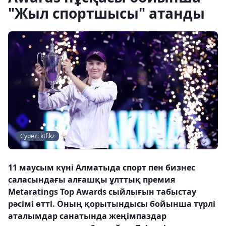
"Жыл спортшысы" атанды
Сурет: ktf.kz
11 маусым күні Алматыда спорт пен бизнес
саласындағы алғашқы ұлттық премия
Metaratings Top Awards сыйлығын табыстау
рәсімі өтті. Оның қорытындысы бойынша түрлі
аталымдар санатында жеңімпаздар