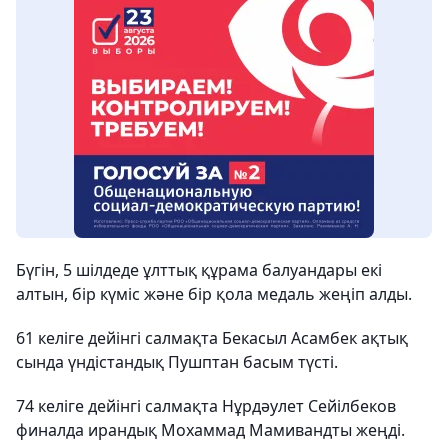
Бүгін, 5 шілдеде ұлттық құрама балуандары екі
алтын, бір күміс және бір қола медаль жеңіп алды.
61 келіге дейінгі салмақта Бекасыл Асамбек ақтық
сында үндістандық Пушптан басым түсті.
74 келіге дейінгі салмақта Нұрдәулет Сейілбеков
финалда ирандық Мохаммад Мамивандты жеңді.