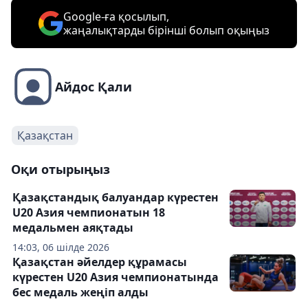
Google-ға қосылып,
жаңалықтарды бірінші болып оқыңыз
Айдос Қали
Қазақстан
Оқи отырыңыз
Қазақстандық балуандар күрестен
U20 Азия чемпионатын 18
медальмен аяқтады
14:03, 06 шілде 2026
Қазақстан әйелдер құрамасы
күрестен U20 Азия чемпионатында
бес медаль жеңіп алды