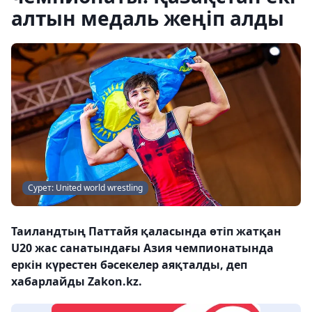
алтын медаль жеңіп алды
Сурет: United world wrestling
Таиландтың Паттайя қаласында өтіп жатқан
U20 жас санатындағы Азия чемпионатында
еркін күрестен бәсекелер аяқталды, деп
хабарлайды Zakon.kz.