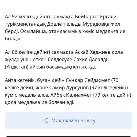
Ал 92 келіге дейінгі салмақта Бейбарыс Ерғали
түрікменстандық Довлетгельды Мурадовқа жол
берді. Осылайша, отандасымыз күміс медальға ие
болды.
Ал 86 келіге дейінгі салмақта Асхаб Хаджиев қола
жүлде үшін өткен белдесуде Сахил Далалды
(Үндістан) айқын басымдықпен жеңді.
Айта кетейік, бұған дейін Сұңқар Сейдахмет (70
келіге дейін) және Самир Дурсунов (97 келіге дейін)
күміс медаль алса, Айбек Қалиахмет (79 келіге дейін)
қола медальға ие болған еді.
Мақаламен бөлісу