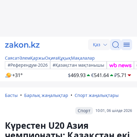
Қаз
Саясат
Әлем
Қаржы
Оқиға
Құқық
Мақалалар
#Референдум-2026
#Қазақстан мақтанышы
+31°
$
469.93
€
541.64
₽
5.71
Басты
Барлық жаңалықтар
Спорт жаңалықтары
Спорт
10:01, 06 шілде 2026
Күрестен U20 Азия
чемпионаты: Қазақстан екі