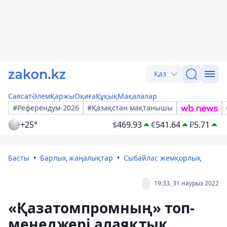
Қаз
Саясат
Әлем
Қаржы
Оқиға
Құқық
Мақалалар
#Референдум-2026
#Қазақстан мақтанышы
+25°
$
469.93
€
541.64
₽
5.71
Басты
Барлық жаңалықтар
Сыбайлас жемқорлық
19:33, 31 наурыз 2022
«Қазатомпромның» топ-
менеджері алаяқтық