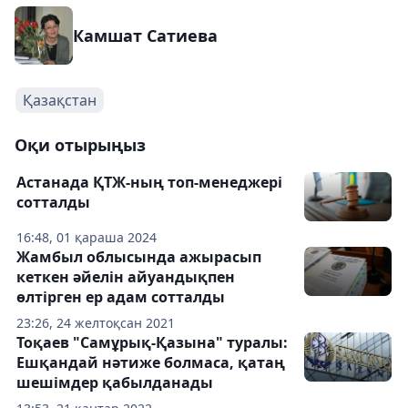
Камшат Сатиева
Қазақстан
Оқи отырыңыз
Астанада ҚТЖ-ның топ-менеджері
сотталды
16:48, 01 қараша 2024
Жамбыл облысында ажырасып
кеткен әйелін айуандықпен
өлтірген ер адам сотталды
23:26, 24 желтоқсан 2021
Тоқаев "Самұрық-Қазына" туралы:
Ешқандай нәтиже болмаса, қатаң
шешімдер қабылданады