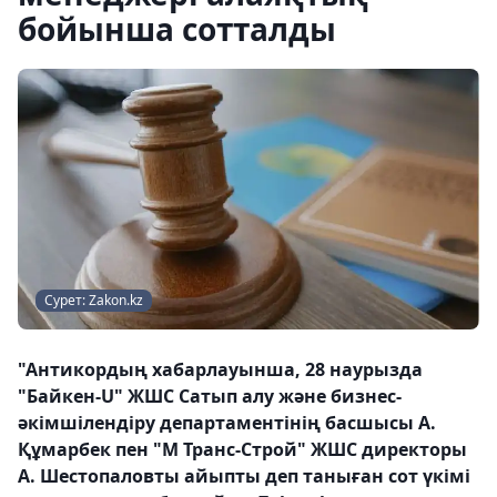
бойынша сотталды
Сурет: Zakon.kz
"Антикордың хабарлауынша, 28 наурызда
"Байкен-U" ЖШС Сатып алу және бизнес-
әкімшілендіру департаментінің басшысы А.
Құмарбек пен "М Транс-Строй" ЖШС директоры
А. Шестопаловты айыпты деп таныған сот үкімі