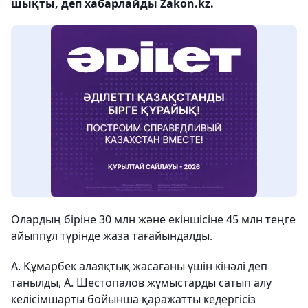
шықты, деп хабарлайды Zakon.kz.
Олардың біріне 30 млн және екіншісіне 45 млн теңге
айыппұл түрінде жаза тағайындалды.
А. Құмарбек алаяқтық жасағаны үшін кінәлі деп
танылды, А. Шестопалов жұмыстарды сатып алу
келісімшарты бойынша қаражатты кедергісіз