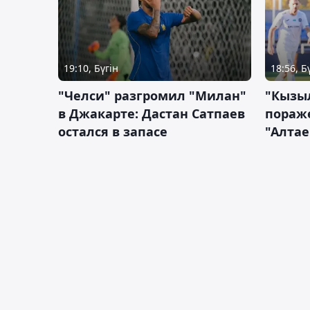
19:10, Бүгін
18:56, Б
"Челси" разгромил "Милан"
"Кызыл
в Джакарте: Дастан Сатпаев
пораже
остался в запасе
"Алтае