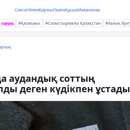
Саясат
Әлем
Қаржы
Оқиға
Құқық
Мақалалар
#Қазақмыс
#Салыстырмалы Қазақстан
#Халық бухг
орлық
а аудандық соттың
лды деген күдікпен ұстады