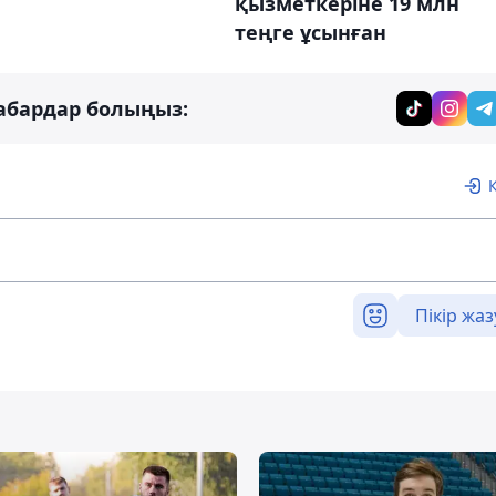
қызметкеріне 19 млн
теңге ұсынған
абардар болыңыз:
Пікір жаз