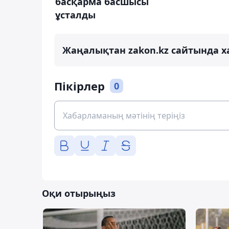
басқарма басшысы
ұсталды
Жаңалықтан zakon.kz сайтында х
Пікірлер
0
Оқи отырыңыз