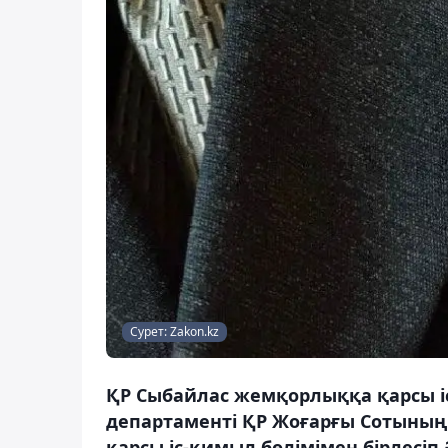
Сурет: Zakon.kz
ҚР Сыбайлас жемқорлыққа қарсы і
департаменті ҚР Жоғарғы Сотының 
қарсы іс-қимыл бөлімімен бірлесі