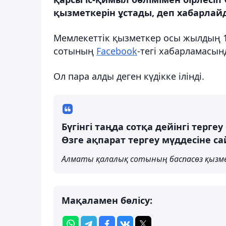
қызметкерін ұстады, деп хабарлайд
Мемлекеттік қызметкер осы жылдың 18
сотының
Facebook
-тегі хабарламасын
Ол пара алды деген күдікке ілінді.
Бүгінгі таңда сотқа дейінгі терге
Өзге ақпарат тергеу мүддесіне с
Алматы қалалық сотының баспасөз қызм
Мақаламен бөлісу: