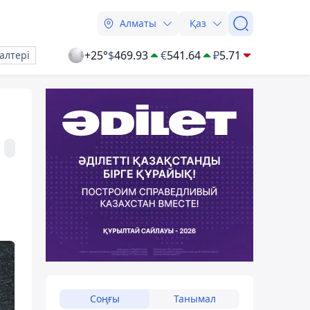
Алматы
Қаз
+25°
$
469.93
€
541.64
₽
5.71
алтері
Соңғы
Танымал