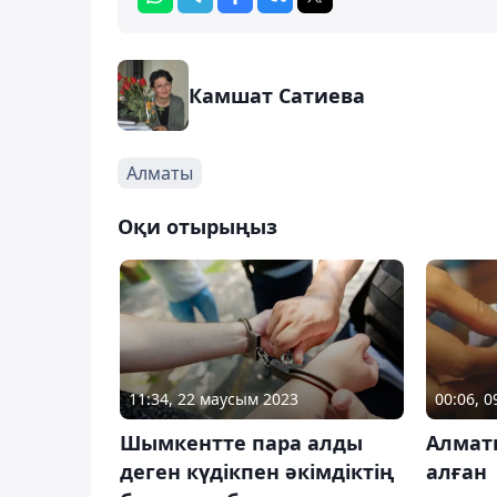
Камшат Сатиева
Алматы
Оқи отырыңыз
11:34, 22 маусым 2023
00:06, 
Шымкентте пара алды
Алмат
деген күдікпен әкімдіктің
алған