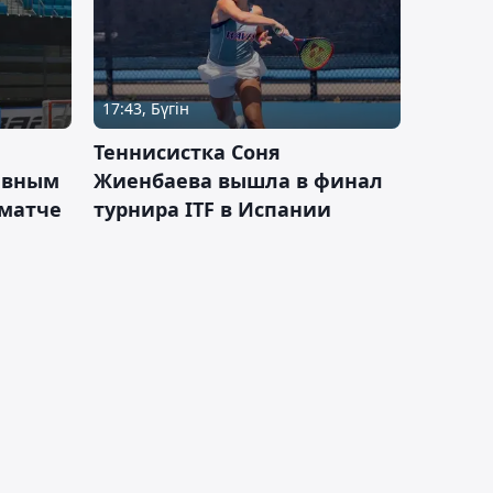
17:43, Бүгін
Теннисистка Соня
ивным
Жиенбаева вышла в финал
 матче
турнира ITF в Испании