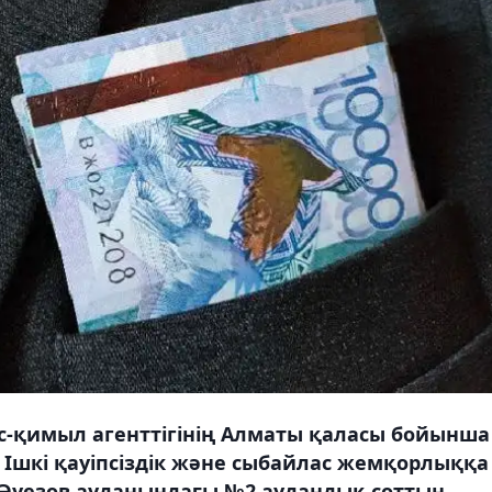
с-қимыл агенттігінің Алматы қаласы бойынша
Ішкі қауіпсіздік және сыбайлас жемқорлыққа
п Әуезов ауданындағы №2 аудандық соттың