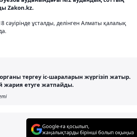
ы Zakon.kz.
 сәуірінде ұсталды, делінген Алматы қалалық
да.
у органы тергеу іс-шараларын жүргізіп жатыр.
ай жария етуге жатпайды.
еті
Google-ға қосылып,
жаңалықтарды бірінші болып оқыңыз