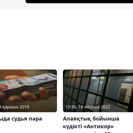
19:30, 18 наурыз 2022
09 қараша 2019
Алаяқтық бойынша
ыда судья пара
күдікті «Антикор»