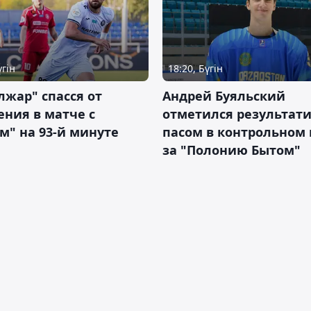
үгін
18:20, Бүгін
жар" спасся от
Андрей Буяльский
ния в матче с
отметился результат
м" на 93-й минуте
пасом в контрольном
за "Полонию Бытом"