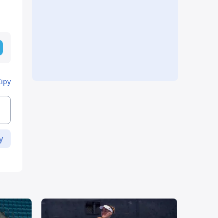
Кіру
у