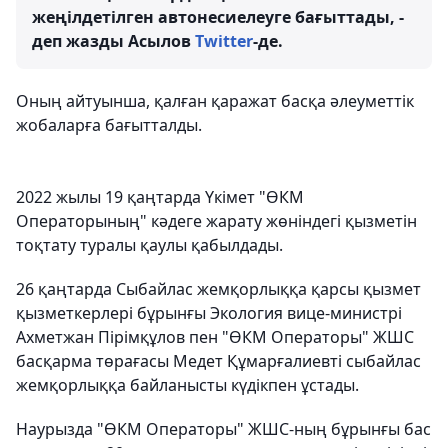
жеңілдетілген автонесиелеуге бағыттады, -
деп жазды Асылов
Twitter
-де.
Оның айтуынша, қалған қаражат басқа әлеуметтік
жобаларға бағытталды.
2022 жылы 19 қаңтарда Үкімет "ӨКМ
Операторының" кәдеге жарату жөніндегі қызметін
тоқтату туралы қаулы қабылдады.
26 қаңтарда Сыбайлас жемқорлыққа қарсы қызмет
қызметкерлері бұрынғы Экология вице-министрі
Ахметжан Пірімқұлов пен "ӨКМ Операторы" ЖШС
басқарма төрағасы Медет Құмарғалиевті сыбайлас
жемқорлыққа байланысты күдікпен ұстады.
Наурызда "ӨКМ Операторы" ЖШС-ның бұрынғы бас