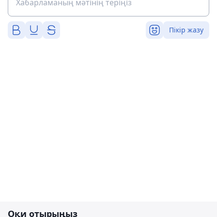
Пікір жазу
Оқи отырыңыз