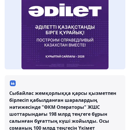
Сыбайлас жемқорлыққа қарсы қызметпен
бірлесіп қабылданған шаралардың
нәтижесінде "ӨКМ Операторы" ЖШС
шоттарындағы 198 млрд теңгеге бұрын
салынған бұғаттың күші жойылды. Осы
соманың 100 млрд теңгесін Үкімет