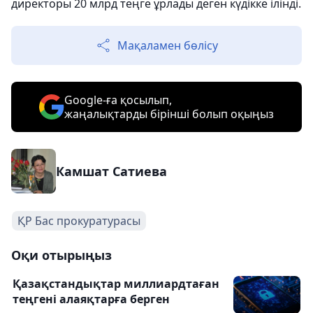
директоры 20 млрд теңге ұрлады деген күдікке ілінді.
Мақаламен бөлісу
Google-ға қосылып,
жаңалықтарды бірінші болып оқыңыз
Камшат Сатиева
ҚР Бас прокуратурасы
Оқи отырыңыз
Қазақстандықтар миллиардтаған
теңгені алаяқтарға берген