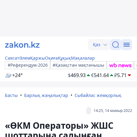
Қаз
Саясат
Әлем
Қаржы
Оқиға
Құқық
Мақалалар
#Референдум-2026
#Қазақстан мақтанышы
+24°
$
469.93
€
541.64
₽
5.71
Басты
Барлық жаңалықтар
Сыбайлас жемқорлық
14:25, 14 мамыр 2022
«ӨКМ Операторы» ЖШС
шоттарына салынған