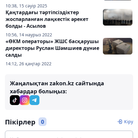
10:38, 15 сәуір 2025
Қаңтардағы тәртіпсіздіктер
жоспарланған лаңкестік әрекет
болды - Асылов
10:56, 14 наурыз 2022
«ӨКМ операторы» ЖШС басқарушы
директоры Руслан Шәмшиев дүние
салды
14:12, 26 қаңтар 2022
Жаңалықтан zakon.kz сайтында
хабардар болыңыз:
Пікірлер
0
Кіру