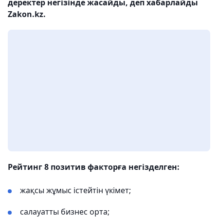
деректер негізінде жасайды, деп хабарлайды
Zakon.kz.
Рейтинг 8 позитив факторға негізделген:
жақсы жұмыс істейтін үкімет;
салауатты бизнес орта;