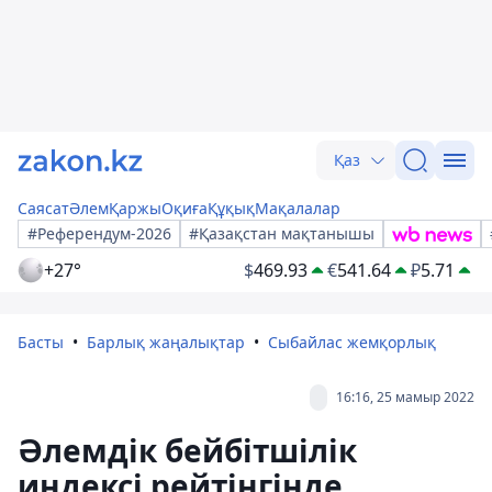
Қаз
Саясат
Әлем
Қаржы
Оқиға
Құқық
Мақалалар
#Референдум-2026
#Қазақстан мақтанышы
+27°
$
469.93
€
541.64
₽
5.71
Басты
Барлық жаңалықтар
Сыбайлас жемқорлық
16:16, 25 мамыр 2022
Әлемдік бейбітшілік
индексі рейтінгінде