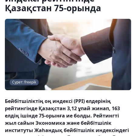
Қазақстан 75-орында
Сурет: freepik
Бейбітшіліктің оң индексі (PPI) елдерінің
рейтингінде Қазақстан 3,12 ұпай жинап, 163
елдің ішінде 75-орынға ие болды. Рейтингті
жыл сайын Экономика және бейбітшілік
институты Жаһандық бейбітшілік индексіндегі