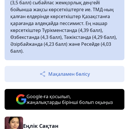
(3,5 балл) сыбайлас жемқорлық деңгейі
бойынша жақсы көрсеткіштерге ие. ТМД-ның
қалған елдерінде көрсеткіштер Қазақстанға
қарағанда әлдеқайда пессимист. Ең нашар
көрсеткіштер Түрікменстанда (4,39 балл),
Өзбекстанда (4,3 балл), Тәжікстанда (4,29 балл),
Әзірбайжанда (4,23 балл) және Ресейде (4,03
балл).
Мақаламен бөлісу
Google-ға қосылып,
жаңалықтарды бірінші болып оқыңыз
Еңлік Сақтан