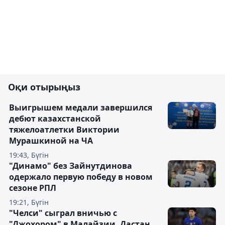
Оқи отырыңыз
Выигрышем медали завершился
дебют казахстанской
тяжелоатлетки Виктории
Мурашкиной на ЧА
19:43, Бүгін
"Динамо" без Зайнутдинова
одержало первую победу в новом
сезоне РПЛ
19:21, Бүгін
"Челси" сыграл вничью с
"Джохором" в Малайзии, Дастан