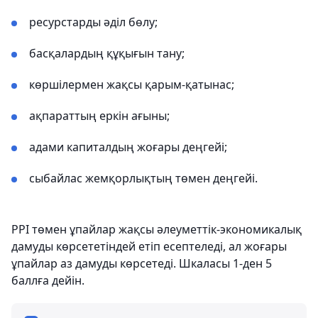
ресурстарды әділ бөлу;
басқалардың құқығын тану;
көршілермен жақсы қарым-қатынас;
ақпараттың еркін ағыны;
адами капиталдың жоғары деңгейі;
сыбайлас жемқорлықтың төмен деңгейі.
PPI төмен ұпайлар жақсы әлеуметтік-экономикалық
дамуды көрсететіндей етіп есептеледі, ал жоғары
ұпайлар аз дамуды көрсетеді. Шкаласы 1-ден 5
баллға дейін.