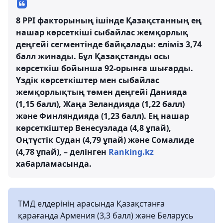
8 PPI факторының ішінде Қазақстанның ең
нашар көрсеткіші сыбайлас жемқорлық
деңгейі сегментінде байқалады: еліміз 3,74
балл жинады. Бұл Қазақстанды осы
көрсеткіш бойынша 92-орынға шығарды.
Үздік көрсеткіштер мен сыбайлас
жемқорлықтың төмен деңгейі Данияда
(1,15 балл), Жаңа Зеландияда (1,22 балл)
және Финляндияда (1,23 балл). Ең нашар
көрсеткіштер Венесуэлада (4,8 ұпай),
Оңтүстік Судан (4,79 ұпай) және Сомалиде
(4,78 ұпай), – делінген
Ranking.kz
хабарламасында.
ТМД елдерінің арасында Қазақстанға
қарағанда Армения (3,3 балл) және Беларусь