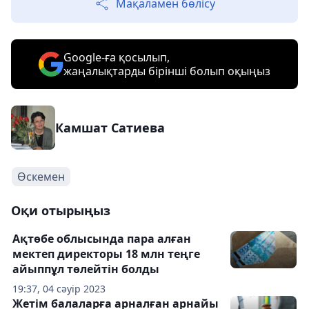
Мақаламен бөлісу
Google-ға қосылып,
жаңалықтарды бірінші болып оқыңыз
Камшат Сатиева
Өскемен
Оқи отырыңыз
Ақтөбе облысында пара алған
мектеп директоры 18 млн теңге
айыппұл төлейтін болды
19:37, 04 сәуір 2023
Жетім балаларға арналған арнайы