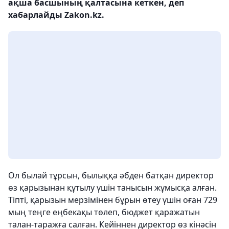
ақша басшының қалтасына кеткен, деп
хабарлайды Zakon.kz.
Ол былай тұрсын, былыққа әбден батқан директор
өз қарызынан құтылу үшін танысын жұмысқа алған.
Тіпті, қарызын мерзімінен бұрын өтеу үшін оған 729
мың теңге еңбекақы төлеп, бюджет қаражатын
талан-таражға салған. Кейіннен директор өз кінәсін