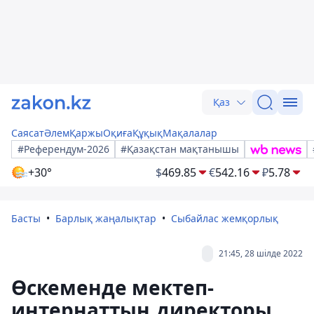
Қаз
Саясат
Әлем
Қаржы
Оқиға
Құқық
Мақалалар
#Референдум-2026
#Қазақстан мақтанышы
+30°
$
469.85
€
542.16
₽
5.78
Басты
Барлық жаңалықтар
Сыбайлас жемқорлық
21:45, 28 шілде 2022
Өскеменде мектеп-
интернаттың директоры