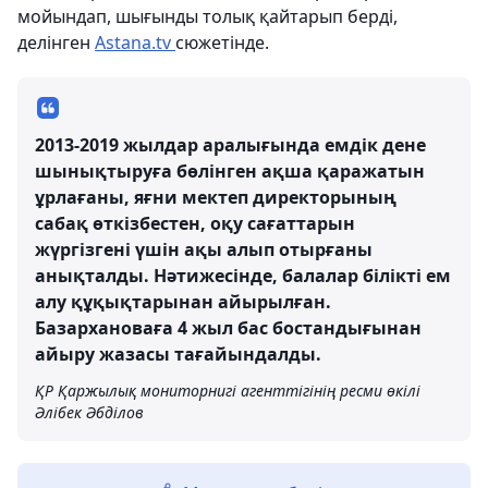
мойындап, шығынды толық қайтарып берді,
делінген
Astana.tv
сюжетінде.
2013-2019 жылдар аралығында емдік дене
шынықтыруға бөлінген ақша қаражатын
ұрлағаны, яғни мектеп директорының
сабақ өткізбестен, оқу сағаттарын
жүргізгені үшін ақы алып отырғаны
анықталды. Нәтижесінде, балалар білікті ем
алу құқықтарынан айырылған.
Базархановаға 4 жыл бас бостандығынан
айыру жазасы тағайындалды.
ҚР Қаржылық мониторнигі агенттігінің ресми өкілі
Әлібек Әбділов