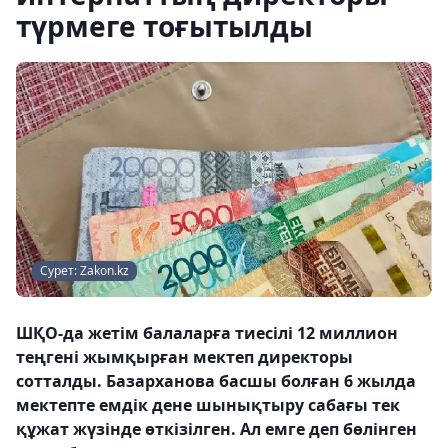
түрмеге тоғытылды
Сурет: Zakon.kz
ШҚО-да жетім балаларға тиесілі 12 миллион
теңгені жымқырған мектеп директоры
сотталды. Базарханова басшы болған 6 жылда
мектепте емдік дене шынықтыру сабағы тек
құжат жүзінде өткізілген. Ал емге деп бөлінген