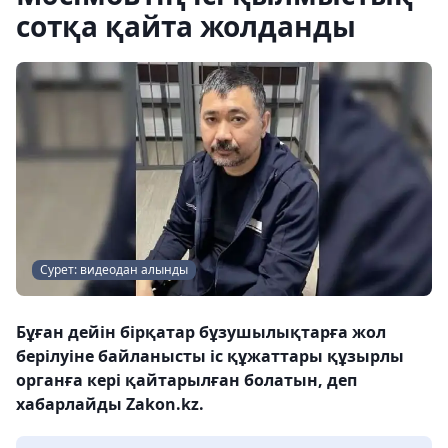
сотқа қайта жолданды
Сурет: видеодан алынды
Бұған дейін бірқатар бұзушылықтарға жол
берілуіне байланысты іс құжаттары құзырлы
органға кері қайтарылған болатын, деп
хабарлайды Zakon.kz.