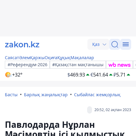
Қаз
Саясат
Әлем
Қаржы
Оқиға
Құқық
Мақалалар
#Референдум-2026
#Қазақстан мақтанышы
+32°
$
469.93
€
541.64
₽
5.71
Басты
Барлық жаңалықтар
Сыбайлас жемқорлық
20:52, 02 ақпан 2023
Павлодарда Нұрлан
Мәсімовтің ісі қылмыстық