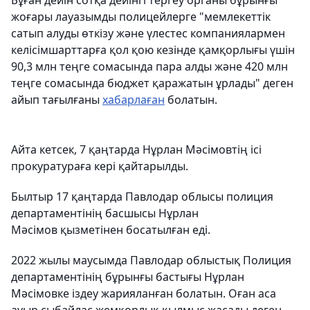
Бұған дейін сотқа дейінгі тергеу органы бұрынғы
жоғары лауазымды полицейлерге "мемлекеттік
сатып алуды өткізу және үлестес компаниялармен
келісімшарттарға қол қою кезінде қамқорлығы үшін
90,3 млн теңге сомасында пара алды және 420 млн
теңге сомасында бюджет қаражатын ұрлады" деген
айып тағылғаны
хабарлаған
болатын.
Айта кетсек, 7 қаңтарда Нұрлан Мәсімовтің ісі
прокуратураға кері қайтарылды.
Былтыр 17 қаңтарда Павлодар облысы полиция
департаментінің басшысы Нұрлан
Мәсімов қызметінен босатылған еді.
2022 жылы маусымда Павлодар облыстық Полиция
департаментінің бұрынғы бастығы Нұрлан
Мәсімовке іздеу жарияланған болатын. Оған аса