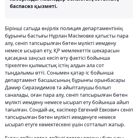
баспасөз қызметі.
Бірінші сатыда өңірлік полиция департаментінің
бұрынғы бастығы Нұрлан Мәсімовке қатысты пара
алу, сеніп тапсырылған бөтен мүлікті иемдену
немесе ысырап ету, ҚР мемлекеттік шекарасын
қасақана заңсыз кесіп өту фактісі бойынша
тіркелген қылмыстық істің алдын ала сот
тыңдалымы өтті. Сонымен қатар іс бойынша
департамент басшысының бұрынғы орынбасары
Дамир Сиразидимов та айыпталушы болып
саналады, оған пара алу, сеніп тапсырылған бөтен
мүлікті иемдену немесе ысырап ету бойынша айып
тағылған. Сондай-ақ, кәсіпкер Евгений Евкович сеніп
тапсырылған бөтен мүлікті иемденуге немесе
ысырап етуге көмектескені үшін сотталып жатыр.