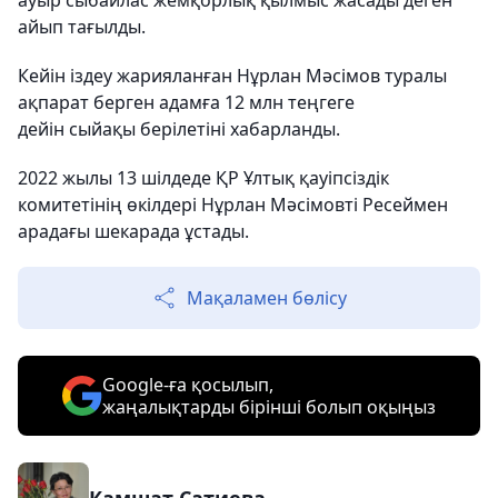
ауыр сыбайлас жемқорлық қылмыс жасады деген
айып тағылды.
Кейін іздеу жарияланған Нұрлан Мәсімов туралы
ақпарат берген адамға 12 млн теңгеге
дейін сыйақы берілетіні хабарланды.
2022 жылы 13 шілдеде ҚР Ұлтық қауіпсіздік
комитетінің өкілдері Нұрлан Мәсімовті Ресеймен
арадағы шекарада ұстады.
Мақаламен бөлісу
Google-ға қосылып,
жаңалықтарды бірінші болып оқыңыз