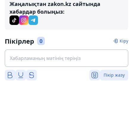
Жаңалықтан zakon.kz сайтында
хабардар болыңыз:
Пікірлер
0
Кіру
Пікір жазу