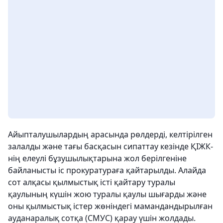
Айыпталушылардың арасында рөлдерді, келтірілген
залалды және тағы басқасын сипаттау кезінде ҚІЖК-
нің елеулі бұзушылықтарына жол берілгеніне
байланысты іс прокуратураға қайтарылды. Алайда
сот алқасы қылмыстық істі қайтару туралы
қаулының күшін жою туралы қаулы шығарды және
оны қылмыстық істер жөніндегі мамандандырылған
ауданаралық сотқа (СМУС) қарау үшін жолдады.