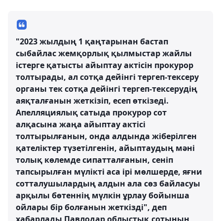
"2023 жылдың 1 қаңтарынан бастап
сыбайлас жемқорлық қылмыстар жайлы
істерге қатысты айыптау актісін прокурор
толтырады, ал сотқа дейінгі тергеп-тексеру
органы тек сотқа дейінгі тергеп-тексерудің
аяқталғанын жеткізіп, есеп өткізеді.
Апелляциялық сатыда прокурор сот
алқасына жаңа айыптау актісі
толтырылғанын, онда алдында жіберілген
қателіктер түзетілгенін, айыптаудың мәні
толық көлемде сипатталғанын, сеніп
тапсырылған мүлікті аса ірі мөлшерде, яғни
сотталушылардың алдын ала сөз байласуы
арқылы бөтеннің мүлкін ұрлау бойынша
ойлары бір болғанын жеткізді", деп
хабарлады Павлодар облыстық сотының