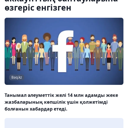
өзгеріс енгізген
Baq.kz
Танымал әлеуметтік желі 14 млн адамды жеке
жазбаларының көпшілік үшін қолжетімді
болғанын хабардар етеді.