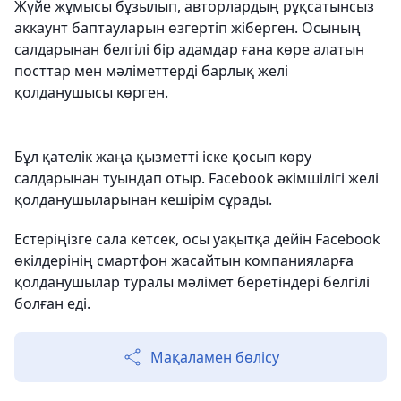
Жүйе жұмысы бұзылып, авторлардың рұқсатынсыз
аккаунт баптауларын өзгертіп жіберген. Осының
салдарынан белгілі бір адамдар ғана көре алатын
посттар мен мәліметтерді барлық желі
қолданушысы көрген.
Бұл қателік жаңа қызметті іске қосып көру
салдарынан туындап отыр. Facebook әкімшілігі желі
қолданушыларынан кешірім сұрады.
Естеріңізге сала кетсек, осы уақытқа дейін Facebook
өкілдерінің смартфон жасайтын компанияларға
қолданушылар туралы мәлімет беретіндері белгілі
болған еді.
Мақаламен бөлісу