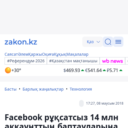
Қаз
Саясат
Әлем
Қаржы
Оқиға
Құқық
Мақалалар
#Референдум-2026
#Қазақстан мақтанышы
+30°
$
469.93
€
541.64
₽
5.71
Басты
Барлық жаңалықтар
Технология
17:27, 08 маусым 2018
Facebook рұқсатсыз 14 млн
аккаунттың баптауларына