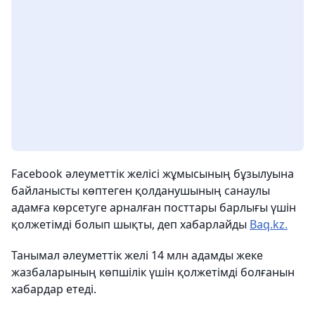
Facebook әлеуметтік желісі жұмысының бұзылуына
байланысты көптеген қолданушының санаулы
адамға көрсетуге арналған посттары барлығы үшін
қолжетімді болып шықты, деп хабарлайды
Baq.kz.
Танымал әлеуметтік желі 14 млн адамды жеке
жазбаларының көпшілік үшін қолжетімді болғанын
хабардар етеді.