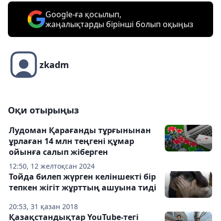
Google-ға қосылып,
жаңалықтарды бірінші болып оқыңыз
zkadm
Оқи отырыңыз
Лудоман Қарағанды тұрғынынан
ұрлаған 14 млн теңгені құмар
ойынға салып жіберген
12:50, 12 желтоқсан 2024
Тойда билеп жүрген келіншекті бір
тепкен жігіт жұрттың ашуына тиді
20:53, 31 қазан 2018
Қазақстандықтар YouTube-тегі