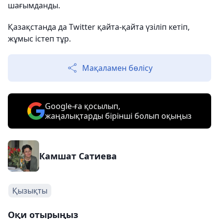
шағымданды.
Қазақстанда да Twitter қайта-қайта үзіліп кетіп,
жұмыс істеп тұр.
Мақаламен бөлісу
Google-ға қосылып,
жаңалықтарды бірінші болып оқыңыз
Камшат Сатиева
Қызықты
Оқи отырыңыз