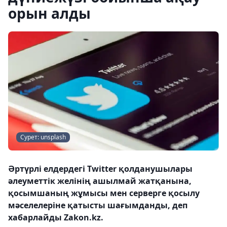
орын алды
Сурет: unsplash
Әртүрлі елдердегі Twitter қолданушылары
әлеуметтік желінің ашылмай жатқанына,
қосымшаның жұмысы мен серверге қосылу
мәселелеріне қатысты шағымданды, деп
хабарлайды Zakon.kz.