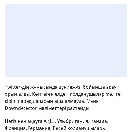
Twitter-дің жұмысында дүниежүзі бойынша ақау
орын алды. Көптеген елдегі қолданушылар желіге
кіріп, парақшаларын аша алмауда. Мұны
Downdetector мәліметтері растайды.
Негізінен ақауға АҚШ, Ұлыбритания, Канада,
Франция, Германия, Ресей қолданушылары