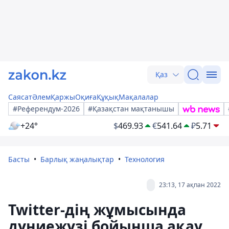
Қаз
Саясат
Әлем
Қаржы
Оқиға
Құқық
Мақалалар
#Референдум-2026
#Қазақстан мақтанышы
+24°
$
469.93
€
541.64
₽
5.71
Басты
Барлық жаңалықтар
Технология
23:13, 17 ақпан 2022
Twitter-дің жұмысында
дүниежүзі бойынша ақау