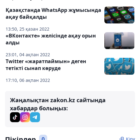
Қазақстанда WhatsApp жұмысында
ақау байқалды
13:50, 25 қазан 2022
«ВКонтакте» желісінде ақау орын
алды
23:01, 04 ақпан 2022
Twitter «жаратпаймын» деген
тетікті сынап көруде
17:10, 06 ақпан 2022
Жаңалықтан zakon.kz сайтында
хабардар болыңыз:
Пікірлер
0
Кіру