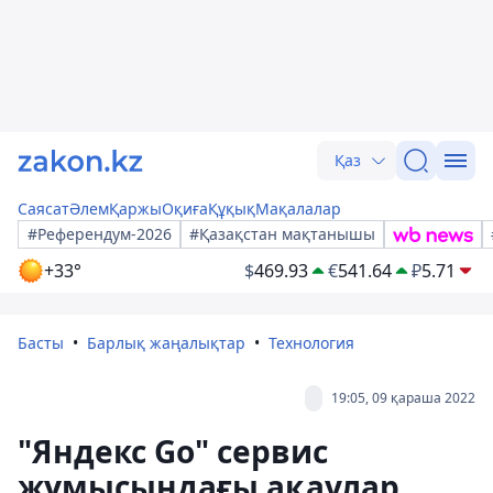
Қаз
Саясат
Әлем
Қаржы
Оқиға
Құқық
Мақалалар
#Референдум-2026
#Қазақстан мақтанышы
+33°
$
469.93
€
541.64
₽
5.71
Басты
Барлық жаңалықтар
Технология
19:05, 09 қараша 2022
"Яндекс Go" сервис
жұмысындағы ақаулар