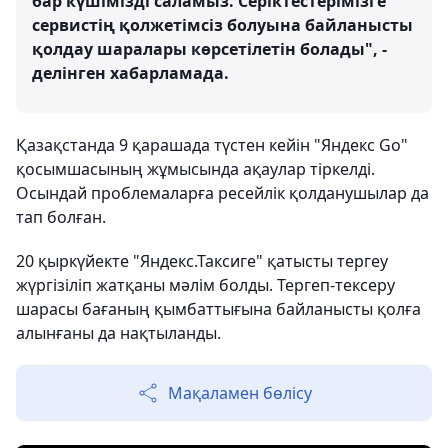
бар күшімізді саламыз. Серіктестерімізге
сервистің қолжетімсіз болуына байланысты
қолдау шаралары көрсетілетін болады", -
делінген хабарламада.
Қазақстанда 9 қарашада түстен кейін "Яндекс Go"
қосымшасының жұмысында ақаулар тіркелді.
Осындай проблемаларға ресейлік қолданушылар да
тап болған.
20 қыркүйекте "Яндекс.Таксиге" қатысты тергеу
жүргізіліп жатқаны мәлім болды. Тергеп-тексеру
шарасы бағаның қымбаттығына байланысты қолға
алынғаны да нақтыланды.
Мақаламен бөлісу