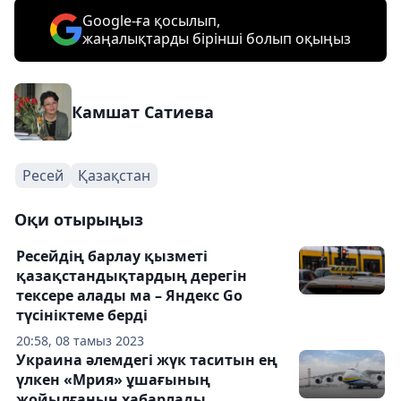
Google-ға қосылып,
жаңалықтарды бірінші болып оқыңыз
Камшат Сатиева
Ресей
Қазақстан
Оқи отырыңыз
Ресейдің барлау қызметі
қазақстандықтардың дерегін
тексере алады ма – Яндекс Go
түсініктеме берді
20:58, 08 тамыз 2023
Украина әлемдегі жүк таситын ең
үлкен «Мрия» ұшағының
жойылғанын хабарлады