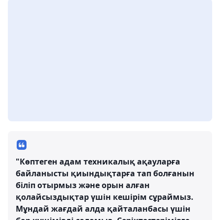
"Көптеген адам техникалық ақауларға
байланысты қиындықтарға тап болғанын
біліп отырмыз және орын алған
қолайсыздықтар үшін кешірім сұраймыз.
Мұндай жағдай алда қайталанбасы үшін