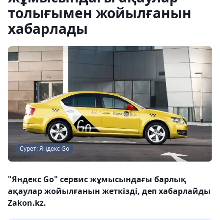
толығымен жойылғанын
хабарлады
Сурет: Яндекс Go
"Яндекс Go" сервис жұмысындағы барлық
ақаулар жойылғанын жеткізді, деп хабарлайды
Zakon.kz.