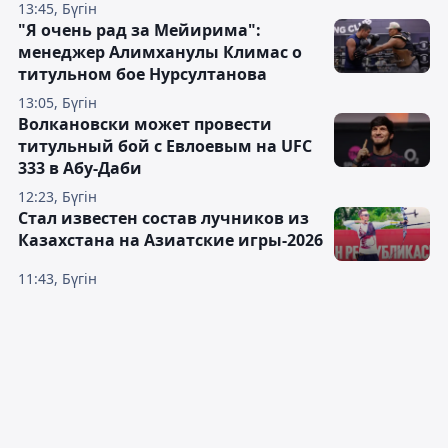
13:45, Бүгін
"Я очень рад за Мейирима":
менеджер Алимханулы Климас о
титульном бое Нурсултанова
13:05, Бүгін
Волкановски может провести
титульный бой с Евлоевым на UFC
333 в Абу-Даби
12:23, Бүгін
Стал известен состав лучников из
Казахстана на Азиатские игры-2026
11:43, Бүгін