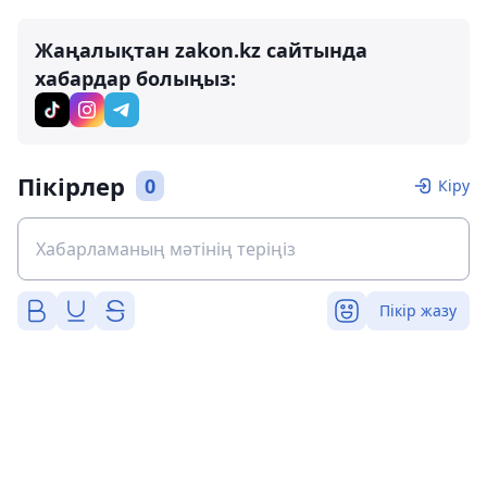
Жаңалықтан zakon.kz сайтында
хабардар болыңыз:
Пікірлер
0
Кіру
Пікір жазу