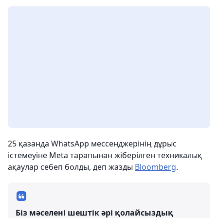
25 қазанда WhatsApp мессенджерінің дұрыс
істемеуіне Meta тарапынан жіберілген техникалық
ақаулар себеп болды, деп жазды
Bloomberg
.
Біз мәселені шештік әрі қолайсыздық