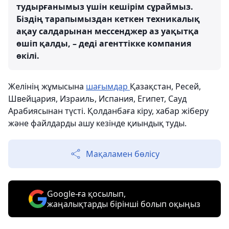
тудырғанымыз үшін кешірім сұраймыз.
Біздің тарапымыздан кеткен техникалық
ақау салдарынан мессенджер аз уақытқа
өшіп қалды, – деді агенттікке компания
өкілі.
Желінің жұмысына
шағымдар
Қазақстан, Ресей,
Швейцария, Израиль, Испания, Египет, Сауд
Арабиясынан түсті. Қолданбаға кіру, хабар жіберу
және файлдарды ашу кезінде қиындық туды.
Мақаламен бөлісу
Google-ға қосылып,
жаңалықтарды бірінші болып оқыңыз