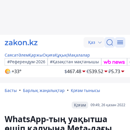
Қаз
Саясат
Әлем
Қаржы
Оқиға
Құқық
Мақалалар
#Референдум-2026
#Қазақстан мақтанышы
+33°
$
467.48
€
539.52
₽
5.73
Басты
Барлық жаңалықтар
Қоғам тынысы
Қоғам
09:49, 26 қазан 2022
WhatsApp-тың уақытша
өшіп қалуына Meta-дағы