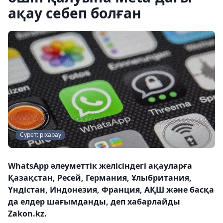
ақау себеп болған
Сурет: pixabay
WhatsApp әлеуметтік желісіндегі ақауларға
Қазақстан, Ресей, Германия, Ұлыбритания,
Үндістан, Индонезия, Франция, АҚШ және басқа
да елдер шағымданды, деп хабарлайды
Zakon.kz.