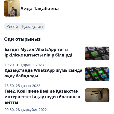
Аида Тақабаева
Ресей
Қазақстан
Оқи отырыңыз
Бағдат Мусин WhatsApp-тағы
іркіліске қатысты пікір білдірді
19:20, 01 қараша 2023
Қазақстанда WhatsApp жұмысында
ақау байқалды
13:50, 25 қазан 2022
Tele2, Kcell және Beeline Қазақстан
интернеттегі ақау неден болғанын
айтты
09:30, 28 қыркүйек 2022