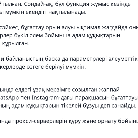
йтылған. Сондай-ақ, бұл функция жұмыс кезінде
 мүмкін екендігі нақтыланады.
сәйкес, бұғаттау
орын алуы ықтимал жағдайда он
ерлер бүкіл әлем бойынша адам құқықтарын
 құрылған.
и байланыстың басқа да параметрлері әлеуметтік
ерлерде өзгеге берілуі мүмкін.
яғында
елдегі ұзақ мерзімге созылған жаппай
tsApp пен Instagram-дағы парақшасын бұғаттау
ның адам құқықтарын тікелей бұзуы деп санайды.
ында прокси-серверлерін құру және орнату бойы