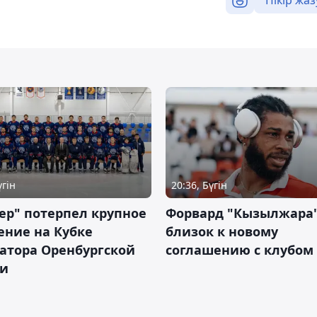
Пікір жаз
үгін
20:36, Бүгін
ер" потерпел крупное
Форвард "Кызылжара"
ение на Кубке
близок к новому
атора Оренбургской
соглашению с клубом
ти