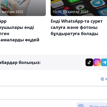
01 маусым 2022
10:10, 19 қаңтар 2022
App
Енді WhatsApp-та сурет
нушылары енді
салуға және фотоны
лген
бұлдыратуға болады
ламаларды өңдей
абардар болыңыз: