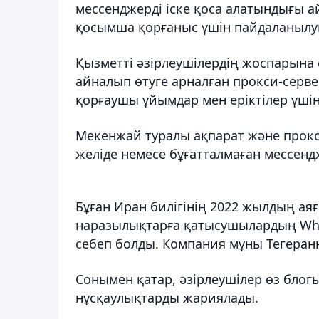
мессенджерді іске қоса алатындығы а
қосымша қорғаныс үшін пайдаланылуы
Қызметті әзірлеушілердің жоспарына 
айналып өтуге арналған прокси-серв
қорғаушы ұйымдар мен еріктілер үшін
Мекенжай туралы ақпарат және прокс
желіде немесе бұғатталмаған мессендж
Бұған Иран билігінің 2022 жылдың а
наразылықтарға қатысушылардың
Wha
себеп болды. Компания мұны Тегеран
Сонымен қатар, әзірлеушілер өз блог
нұсқаулықтарды жариялады.