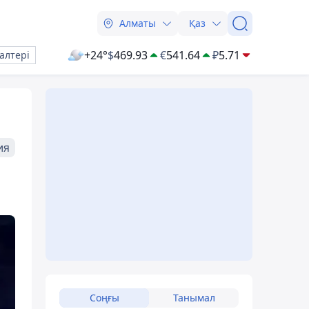
Алматы
Қаз
+24°
$
469.93
€
541.64
₽
5.71
алтері
ия
Соңғы
Танымал