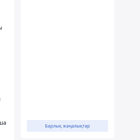
ы
ы
нша
Барлық жаңалықтар