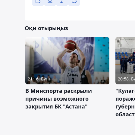
Оқи отырыңыз
21:16, Бүгін
20:58, Б
В Минспорта раскрыли
"Кулаг
причины возможного
пораж
закрытия БК "Астана"
губерн
облас