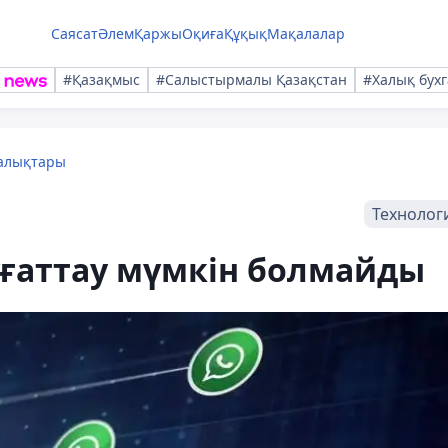
Саясат
Әлем
Қаржы
Оқиға
Құқық
Мақалалар
#Қазақмыс
#Салыстырмалы Қазақстан
#Халық бухг
ңалықтары
Технолог
ұғаттау мүмкін болмайды