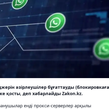
жерін әзірлеушілер бұғаттауды (блокировкаға
е қосты, деп хабарлайды Zakon.kz.
анушылар енді прокси-серверлер арқылы