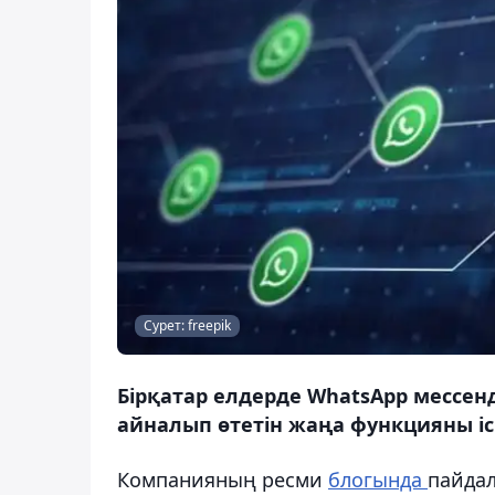
Сурет: freepik
Бірқатар елдерде WhatsApp мессенд
айналып өтетін жаңа функцияны іск
Компанияның ресми
блогында
пайдал