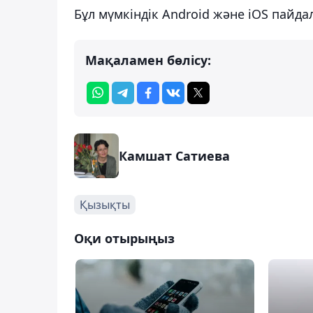
Бұл мүмкіндік Android және iOS пайд
Мақаламен бөлісу:
Камшат Сатиева
Қызықты
Оқи отырыңыз