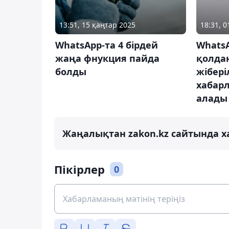
13:51, 15 қаңтар 2025
18:31, 
WhatsApp-та 4 бірдей
Whats
жаңа фнукция пайда
қолда
болды
жібері
хабар
алады
Жаңалықтан zakon.kz сайтында х
Пікірлер
0