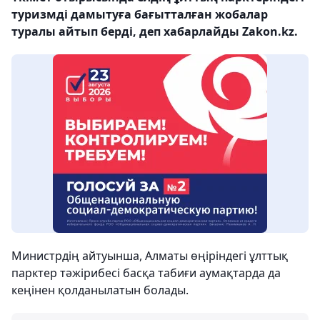
туризмді дамытуға бағытталған жобалар
туралы айтып берді, деп хабарлайды Zakon.kz.
Министрдің айтуынша, Алматы өңіріндегі ұлттық
парктер тәжірибесі басқа табиғи аумақтарда да
кеңінен қолданылатын болады.