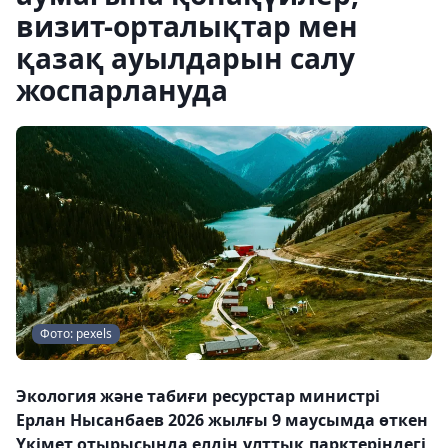
визит-орталықтар мен
қазақ ауылдарын салу
жоспарлануда
Фото: pexels
Экология және табиғи ресурстар министрі
Ерлан Нысанбаев 2026 жылғы 9 маусымда өткен
Үкімет отырысында елдің ұлттық парктеріндегі