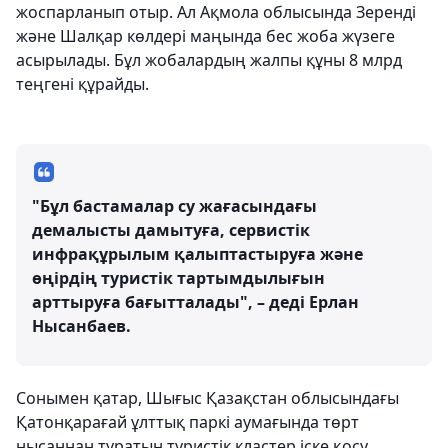
жоспарланып отыр. Ал Ақмола облысында Зеренді
және Шалқар көлдері маңында бес жоба жүзеге
асырылады. Бұл жобалардың жалпы құны 8 млрд
теңгені құрайды.
"Бұл бастамалар су жағасындағы
демалысты дамытуға, сервистік
инфрақұрылым қалыптастыруға және
өңірдің туристік тартымдылығын
арттыруға бағытталады", – деді Ерлан
Нысанбаев.
Сонымен қатар, Шығыс Қазақстан облысындағы
Қатонқарағай ұлттық паркі аумағында төрт
нысаннан тұратын туристік кластер іске қосу