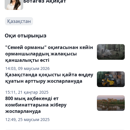
Ботагөз Ақиқат
Қазақстан
Оқи отырыңыз
"Семей орманы" оқиғасынан кейін
орманшылардың жалақысы
қаншалықты өсті
14:03, 09 маусым 2026
Қазақстанда қоқысты қайта өңдеу
қуатын арттыру жоспарлануда
15:11, 21 қаңтар 2025
800 мың ақбөкенді ет
комбинаттарына жіберу
жоспарлануда
12:49, 25 маусым 2025