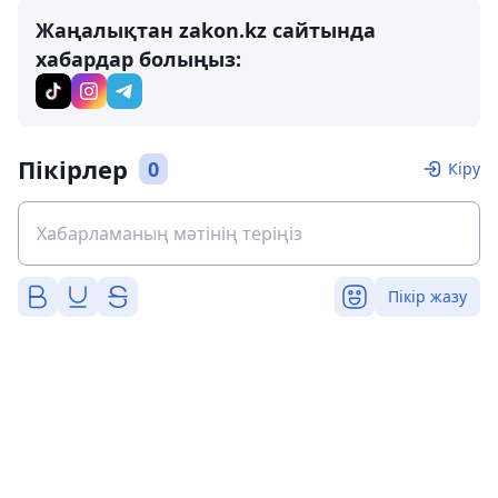
Жаңалықтан zakon.kz сайтында
хабардар болыңыз:
Пікірлер
0
Кіру
Пікір жазу