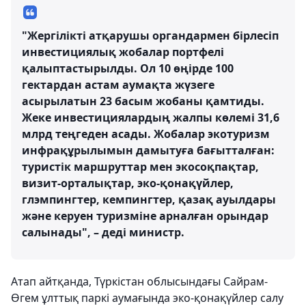
"Жергілікті атқарушы органдармен бірлесіп
инвестициялық жобалар портфелі
қалыптастырылды. Ол 10 өңірде 100
гектардан астам аумақта жүзеге
асырылатын 23 басым жобаны қамтиды.
Жеке инвестициялардың жалпы көлемі 31,6
млрд теңгеден асады. Жобалар экотуризм
инфрақұрылымын дамытуға бағытталған:
туристік маршруттар мен экосоқпақтар,
визит-орталықтар, эко-қонақүйлер,
глэмпингтер, кемпингтер, қазақ ауылдары
және керуен туризміне арналған орындар
салынады", – деді министр.
Атап айтқанда, Түркістан облысындағы Сайрам-
Өгем ұлттық паркі аумағында эко-қонақүйлер салу