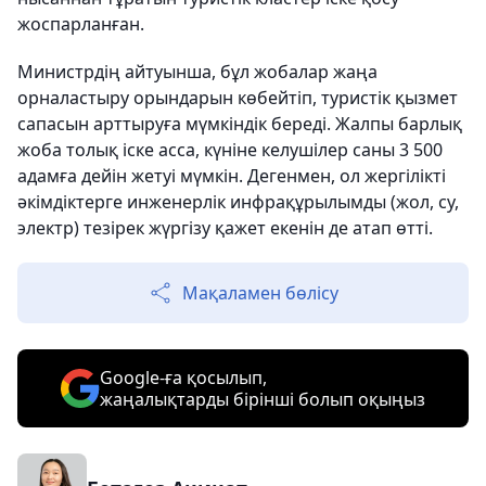
жоспарланған.
Министрдің айтуынша, бұл жобалар жаңа
орналастыру орындарын көбейтіп, туристік қызмет
сапасын арттыруға мүмкіндік береді. Жалпы барлық
жоба толық іске асса, күніне келушілер саны 3 500
адамға дейін жетуі мүмкін. Дегенмен, ол жергілікті
әкімдіктерге инженерлік инфрақұрылымды (жол, су,
электр) тезірек жүргізу қажет екенін де атап өтті.
Мақаламен бөлісу
Google-ға қосылып,
жаңалықтарды бірінші болып оқыңыз