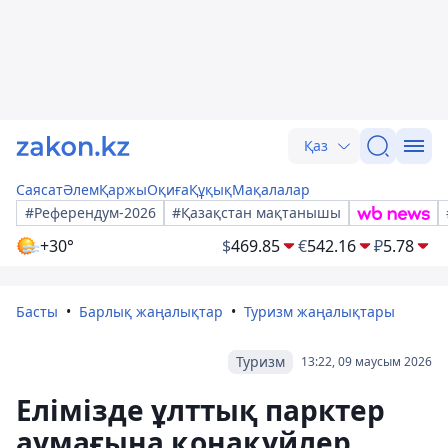
Қаз
Саясат
Әлем
Қаржы
Оқиға
Құқық
Мақалалар
#Референдум-2026
#Қазақстан мақтанышы
+30°
$
469.85
€
542.16
₽
5.78
Басты
Барлық жаңалықтар
Туризм жаңалықтары
Туризм
13:22, 09 маусым 2026
Елімізде ұлттық парктер
аумағына қонақүйлер,