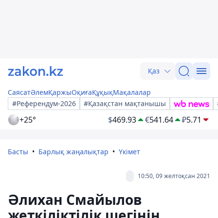
Қаз
Саясат
Әлем
Қаржы
Оқиға
Құқық
Мақалалар
#Референдум-2026
#Қазақстан мақтанышы
+25°
$
469.93
€
541.64
₽
5.71
Басты
Барлық жаңалықтар
Үкімет
10:50, 09 желтоқсан 2021
Әлихан Смайылов
жеткіліктілік шегінің