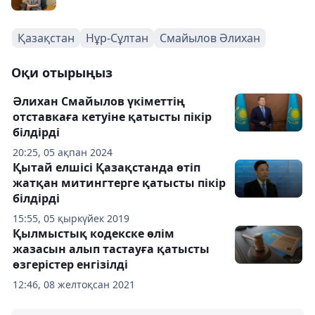
Қазақстан
Нұр-Сұлтан
Смайылов Әлихан
Оқи отырыңыз
Әлихан Смайылов үкіметтің
отставкаға кетуіне қатысты пікір
білдірді
20:25, 05 ақпан 2024
Қытай елшісі Қазақстанда өтіп
жатқан митингтерге қатысты пікір
білдірді
15:55, 05 қыркүйек 2019
Қылмыстық кодекске өлім
жазасын алып тастауға қатысты
өзгерістер енгізілді
12:46, 08 желтоқсан 2021