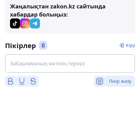
Жаңалықтан zakon.kz сайтында
хабардар болыңыз:
Пікірлер
0
Кіру
Пікір жазу