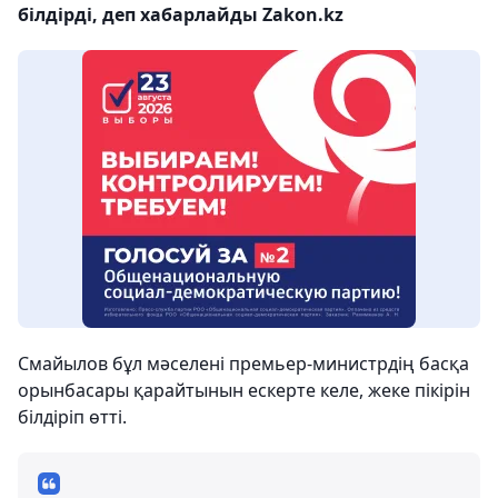
білдірді, деп хабарлайды Zakon.kz
Смайылов бұл мәселені премьер-министрдің басқа
орынбасары қарайтынын ескерте келе, жеке пікірін
білдіріп өтті.