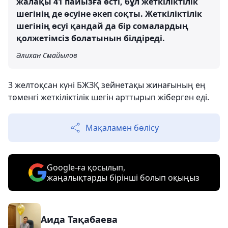
жалақы 41 пайызға өсті, бұл жеткіліктілік
шегінің де өсуіне әкеп соқты. Жеткіліктілік
шегінің өсуі қандай да бір сомалардың
қолжетімсіз болатынын білдіреді.
Әлихан Смайылов
3 желтоқсан күні БЖЗҚ зейнетақы жинағының ең
төменгі жеткіліктілік шегін арттырып жіберген еді.
Мақаламен бөлісу
Google-ға қосылып,
жаңалықтарды бірінші болып оқыңыз
Аида Тақабаева