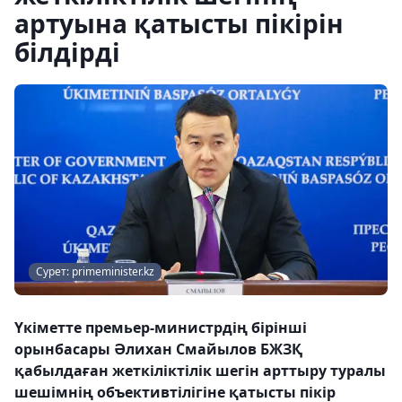
артуына қатысты пікірін
білдірді
Сурет: primeminister.kz
Үкіметте премьер-министрдің бірінші
орынбасары Әлихан Смайылов БЖЗҚ
қабылдаған жеткіліктілік шегін арттыру туралы
шешімнің объективтілігіне қатысты пікір