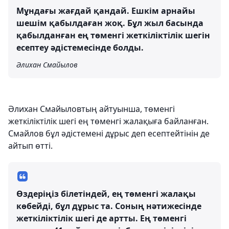
Мұндағы жағдай қандай. Ешкім арнайы
шешім қабылдаған жоқ. Бұл жыл басында
қабылданған ең төменгі жеткіліктілік шегін
есептеу әдістемесінде болды.
Әлихан Смайылов
Әлихан Смайыловтың айтуынша, төменгі
жеткіліктілік шегі ең төменгі жалақыға байланған.
Смайлов бұл әдістемені дұрыс деп есептейтінін де
айтып өтті.
Өздеріңіз білетіндей, ең төменгі жалақы
көбейді, бұл дұрыс та. Соның нәтижесінде
жеткіліктілік шегі де артты. Ең төменгі