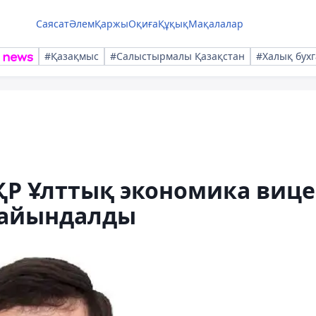
Саясат
Әлем
Қаржы
Оқиға
Құқық
Мақалалар
#Қазақмыс
#Салыстырмалы Қазақстан
#Халық бухг
ҚР Ұлттық экономика вице
ғайындалды