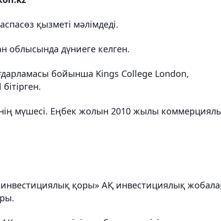
аспасөз қызметі мәлімдеді.
ан облысында дүниеге келген.
ғдарламасы бойынша Kings College London,
 бітірген.
інің мүшесі. Еңбек жолын 2010 жылы коммерциял
 инвестициялық қоры» АҚ инвестициялық жобала
ры.