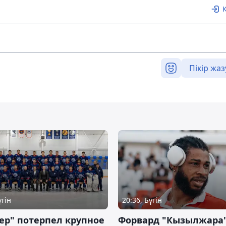
Пікір жаз
үгін
20:36, Бүгін
ер" потерпел крупное
Форвард "Кызылжара"