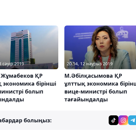
8 сәуір 2019
20:54, 12 наурыз 2019
 Жұмабеков ҚР
М.Әбілқасымова ҚР
 экономика бірінші
ұлттық экономика бірін
министрі болып
вице-министрі болып
ындалды
тағайындалды
абардар болыңыз: