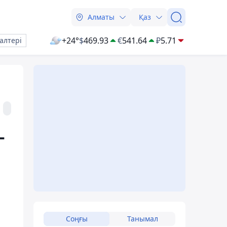
Алматы
Қаз
+24°
$
469.93
€
541.64
₽
5.71
алтері
-
Соңғы
Танымал