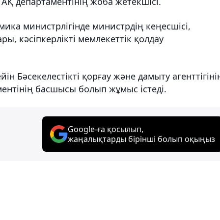
 АҚ департаментінің жоба жетекшісі.
мика министрлігінде министрдің кеңесшісі,
ы, кәсіпкерлікті мемлекеттік қолдау
йін Бәсекелестікті қорғау және дамыту агенттігіні
ентінің басшысы болып жұмыс істеді.
Google-ға қосылып,
жаңалықтарды бірінші болып оқыңыз