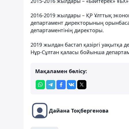
2015-2016 жылдары – «Бәйтерек» ҰБХ»
2016-2019 жылдары – ҚР Ұлттық эконо
департамент директорының орынбасар
департаментінің директоры.
2019 жылдан бастап қазіргі уақытқа де
Нұр-Сұлтан қаласы бойынша департам
Мақаламен бөлісу:
Дайана Тоқбергенова