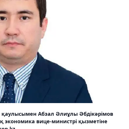
ң қаулысымен Абзал Әлиұлы Әбдікәрімов
қ экономика вице-министрі қызметіне
on.kz