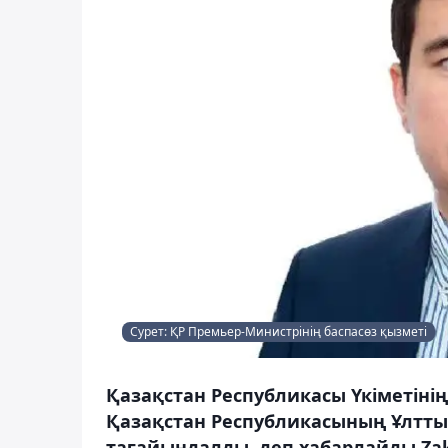
Сурет: ҚР Премьер-Министрінің баспасөз қызметі
Қазақстан Республикасы Үкіметіні
Қазақстан Республикасының Ұлтты
тағайындалды, деп хабарлайды Zak