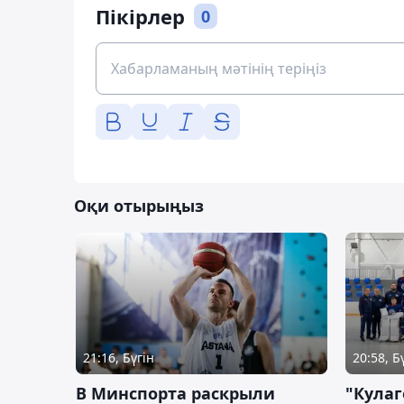
Пікірлер
0
Оқи отырыңыз
21:16, Бүгін
20:58, Б
В Минспорта раскрыли
"Кулаг