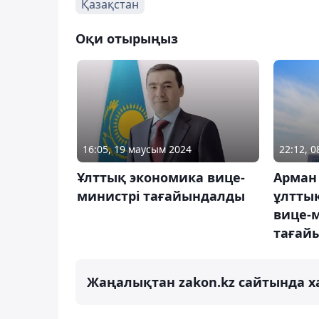
Қазақстан
Оқи отырыңыз
16:05, 19 маусым 2024
22:12, 0
Ұлттық экономика вице-
Арман
министрі тағайындалды
ұлттық
вице-
тағай
Жаңалықтан zakon.kz сайтында х