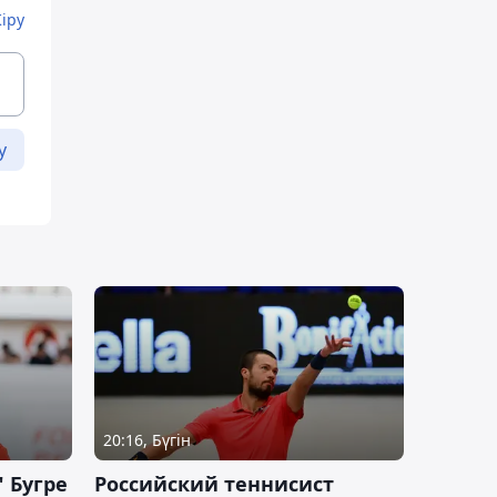
Кіру
у
20:16, Бүгін
 Бугре
Российский теннисист