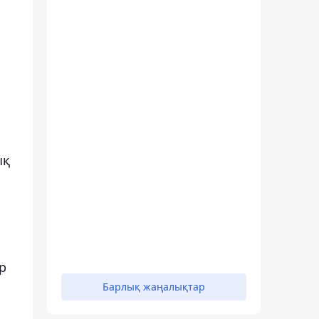
ық
р
Барлық жаңалықтар