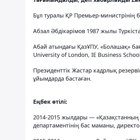
Бұл туралы ҚР Премьер-министрінің б
Абзал Әбдікәрімов 1987 жылы Түркіст
Абай атындағы ҚазҰПУ, «Болашақ» ба
University of London, IE Business School
Президенттік Жастар кадрлық резерв
ұйымдарда бастаған.
Еңбек өтілі:
2014-2015 жылдары — «Қазақстанның
департаментінің бас маманы, директо