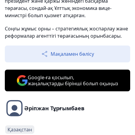
президент және қаржы жөніндегі басқарма
төрағасы, сондай-ақ Ұлттық экономика вице-
министрі болып қызмет атқарған.
Соңғы жұмыс орны – стратегиялық жоспарлау және
реформалар агенттігі төрағасының орынбасары.
Мақаламен бөлісу
Google-ға қосылып,
жаңалықтарды бірінші болып оқыңыз
Әріпжан Тұрғымбаев
Қазақстан