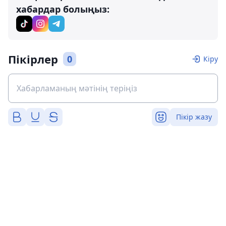
хабардар болыңыз:
Пікірлер
0
Кіру
Пікір жазу