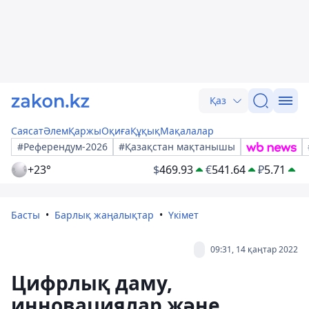
Қаз
Саясат
Әлем
Қаржы
Оқиға
Құқық
Мақалалар
#Референдум-2026
#Қазақстан мақтанышы
+23°
$
469.93
€
541.64
₽
5.71
Басты
Барлық жаңалықтар
Үкімет
09:31, 14 қаңтар 2022
Цифрлық даму,
инновациялар және