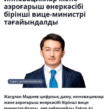
аэроғарыш өнеркәсібі
бірінші вице-министрі
тағайындалды
Сурет: primeminister.kz
Жасұлан Мәдиев цифрлық даму, инновациялар
және аэроғарыш өнеркәсібі бірінші вице-
министрі болды, деп хабарлайды Zakon.kz