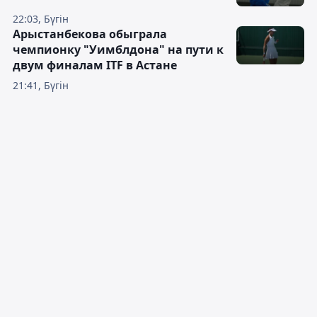
22:03, Бүгін
Арыстанбекова обыграла
чемпионку "Уимблдона" на пути к
двум финалам ITF в Астане
21:41, Бүгін