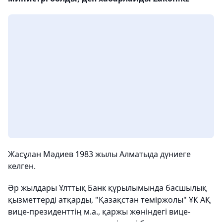
Жасұлан Мәдиев 1983 жылы Алматыда дүниеге
келген.
Әр жылдары Ұлттық Банк құрылымында басшылық
қызметтерді атқарды, "Қазақстан теміржолы" ҰК АҚ
вице-президенттің м.а., қаржы жөніндегі вице-