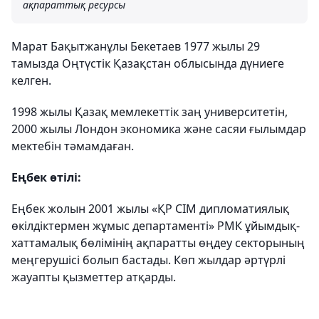
ақпараттық ресурсы
Марат Бақытжанұлы Бекетаев 1977 жылы 29
тамызда Оңтүстік Қазақстан облысында дүниеге
келген.
1998 жылы Қазақ мемлекеттік заң университетін,
2000 жылы Лондон экономика және сасяи ғылымдар
мектебін тәмамдаған.
Еңбек өтілі:
Еңбек жолын 2001 жылы «ҚР СІМ дипломатиялық
өкілдіктермен жұмыс департаменті» РМК ұйымдық-
хаттамалық бөлімінің ақпаратты өңдеу секторының
меңгерушісі болып бастады. Көп жылдар әртүрлі
жауапты қызметтер атқарды.