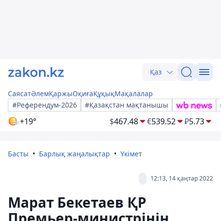
Қаз
Саясат
Әлем
Қаржы
Оқиға
Құқық
Мақалалар
#Референдум-2026
#Қазақстан мақтанышы
+19°
$
467.48
€
539.52
₽
5.73
Басты
Барлық жаңалықтар
Үкімет
12:13, 14 қаңтар 2022
Марат Бекетаев ҚР
Премьер-министрінің