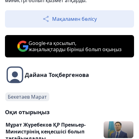
министрі болып қызмет атқарды.
Мақаламен бөлісу
Google-ға қосылып,
жаңалықтарды бірінші болып оқыңыз
Дайана Тоқбергенова
Бекетаев Марат
Оқи отырыңыз
Мұрат Жүребеков ҚР Премьер-
Министрінің кеңесшісі болып
тағайындалды