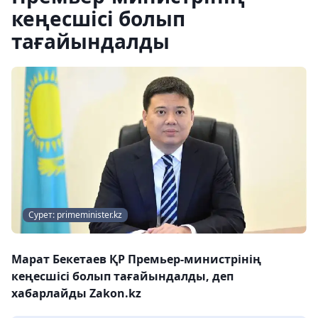
кеңесшісі болып
тағайындалды
Сурет: primeminister.kz
Марат Бекетаев ҚР Премьер-министрінің
кеңесшісі болып тағайындалды, деп
хабарлайды Zakon.kz