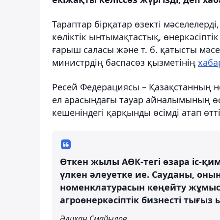
Тараптар бірқатар өзекті мәселелерді
көліктік ынтымақтастық, өнеркәсіпті
ғарыш саласы және т. б. қатысты мәс
министрдің баспасөз қызметінің
хаба
Ресей Федерациясы – Қазақстанның нег
ел арасындағы тауар айналымының өс
кешеніндегі қарқынды өсімді атап өтті
Өткен жылы АӨК-тегі өзара іс-қи
үлкен әлеуетке ие. Сауданы, оны
номенклатурасын кеңейту жұмыс
агроөнеркәсіптік бизнесті тығы
Әлихан Смайылов