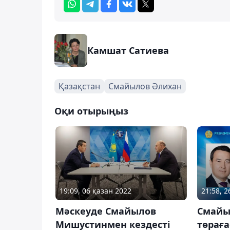
Камшат Сатиева
Қазақстан
Смайылов Әлихан
Оқи отырыңыз
19:09, 06 қазан 2022
21:58, 
Мәскеуде Смайылов
Смайыл
Мишустинмен кездесті
төрағ