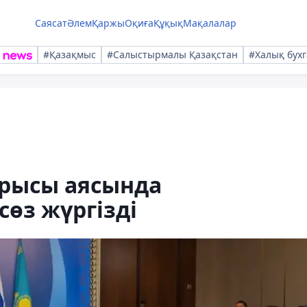
Саясат
Әлем
Қаржы
Оқиға
Құқық
Мақалалар
#Қазақмыс
#Салыстырмалы Қазақстан
#Халық бухг
рысы аясында
өз жүргізді