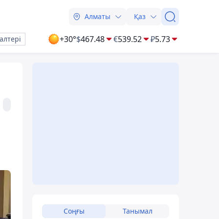
Алматы
Қаз
+30°
$
467.48
€
539.52
₽
5.73
алтері
Соңғы
Танымал