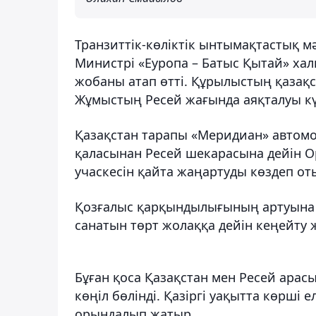
Транзиттік-көліктік ынтымақтастық м
Министрі «Еуропа – Батыс Қытай» ха
жобаны атап өтті. Құрылыстың қазақ
Жұмыстың Ресей жағында аяқталуы кү
Қазақстан тарапы «Меридиан» автом
қаласынан Ресей шекарасына дейін О
учаскесін қайта жаңартуды көздеп от
Қозғалыс қарқындылығының артуына қ
санатын төрт жолаққа дейін кеңейту 
Бұған қоса Қазақстан мен Ресей арас
көңіл бөлінді. Қазіргі уақытта көрші
орындалып жатыр.