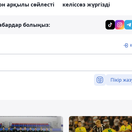
он арқылы сөйлесті
келіссөз жүргізді
абардар болыңыз:
Пікір жаз