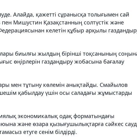
луде. Алайда, қажетті сұранысқа толығымен сай
 пен Мишустин Қазақстанның солтүстік және
 Федерациясынан келетін құбыр арқылы газдандыр
ялары биылғы жылдың бірінші тоқсанының соңын
ығыс өңірлерін газдандыру жобасына бағалау
тары мен тұтыну көлемін анықтайды. Смайылов
 шешім қабылдау үшін осы саладағы жұмыстарды
зиялық экономикалық одақ форматындағы
юына және өзара қызығушылықтарға сәйкес сауд
асыз етуге сенім білдірді.