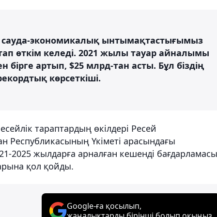
ы сауда-экономикалық ынтымақтастығымыз
ап өткім келеді. 2021 жылы тауар айналымы
бірге артып, $25 млрд-тан асты. Бұл біздің
екордтық көрсеткіші.
есейлік тараптардың өкілдері Ресей
ан Республикасының Үкіметі арасындағы
1-2025 жылдарға арналған кешенді бағдарламас
арына қол қойды.
Google-ға қосылып,
жаңалықтарды бірінші болып оқыңыз