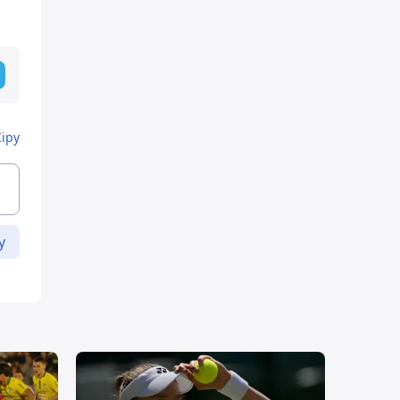
Кіру
у