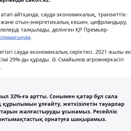
, атап айтқанда, сауда-экономикалық, транзиттік-
к және отын-энергетикалық кешен, цифрландыру,
елелерді талқылады, делінген ҚР Премьер-
рламасында
.
ізгі сауда-экономикалық серіктесі. 2021 жылы ек
імі 29%-ды құрады. Ә. Смайылов агроөнеркәсіп
.
мыл 32%-ға артты. Сонымен қатар бұл сала
ң құрылымын ұлғайту, жеткізілетін тауарлар
тарын жалғастыруды ұсынамыз. Ресейлік
з ынтымақтастық орнатуға шақырамыз.