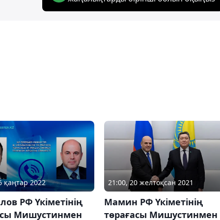
26 қаңтар 2022
21:00, 20 желтоқсан 2021
ов РФ Үкіметінің
Мамин РФ Үкіметінің
асы Мишустинмен
төрағасы Мишустинмен