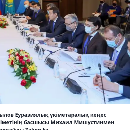
ылов Еуразиялық үкіметаралық кеңес
кіметінің басшысы Михаил Мишустинмен
барлайды Zakon.kz.