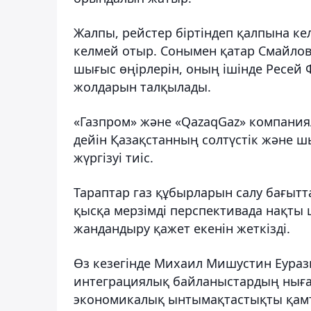
Жалпы, рейстер біртіндеп қалпына ке
келмей отыр. Сонымен қатар Смайлов
шығыс өңірлерін, оның ішінде Ресей
жолдарын талқылады.
«Газпром» және «QazaqGaz» компани
дейін Қазақстанның солтүстік және ш
жүргізуі тиіс.
Тараптар газ құбырларын салу бағыт
қысқа мерзімді перспективада нақты
жандандыру қажет екенін жеткізді.
Өз кезегінде Михаил Мишустин Еура
интеграциялық байланыстардың ныға
экономикалық ынтымақтастықты қамтам