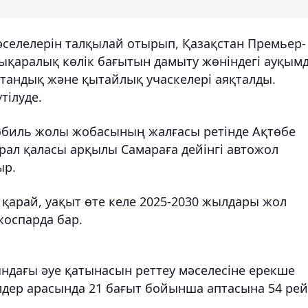
әселелерін талқылай отырып, Қазақстан Премьер-
лықаралық көлік бағытын дамыту жөніндегі ауқым
стандық және қытайлық учаскелері аяқталды.
тілуде.
обиль жолы жобасының жалғасы ретінде Ақтөбе
рал қаласы арқылы Самараға дейінгі автожол
ыр.
арай, уақыт өте келе 2025-2030 жылдары жол
жоспарда бар.
ындағы әуе қатынасын реттеу мәселесіне ерекше
 елдер арасында 21 бағыт бойынша аптасына 54 рей