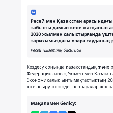
Ресей мен Қазақстан арасындағ
табысты дамып келе жатқанын ат
2020 жылмен салыстырғанда үштен 
тарихымыздағы өзара сауданың р
Ресей Үкіметінің басшысы
Кездесу соңында қазақстандық және р
Федерациясының Үкіметі мен Қазақст
Экономикалық ынтымақтастықтың 202
іске асыру жөніндегі іс-шаралар жосп
Мақаламен бөлісу: