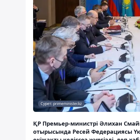
Сурет: primeminister.kz
ҚР Премьер-министрі Әлихан Смай
отырысында Ресей Федерациясы Ү
екіжақты келіссөз жүргізді, деп ха