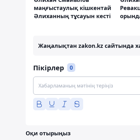
маңғыстаулық кішкентай
Ревак
Әлиханның тұсауын кесті
орынд
Жаңалықтан zakon.kz сайтында х
Пікірлер
0
Оқи отырыңыз