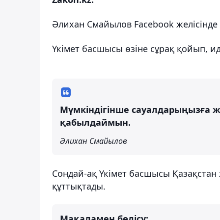
Әлихан Смайылов Facebook желісінде
Үкімет басшысы өзіне сұрақ қойып, и
Мүмкіндігінше сауалдарыңызға ж
қабылдаймын.
Әлихан Смайылов
Сондай-ақ Үкімет басшысы Қазақстан
құттықтады.
Мақаламен бөлісу: