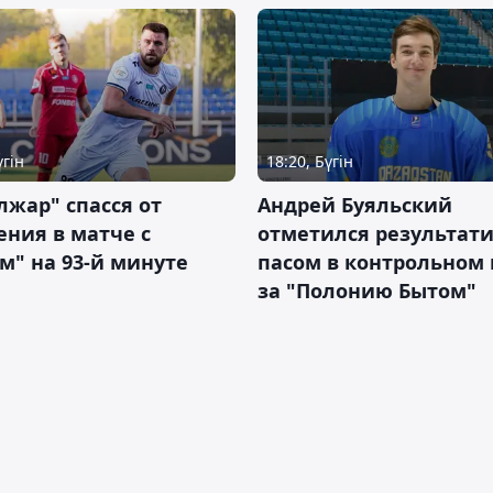
үгін
18:20, Бүгін
жар" спасся от
Андрей Буяльский
ния в матче с
отметился результат
м" на 93-й минуте
пасом в контрольном
за "Полонию Бытом"