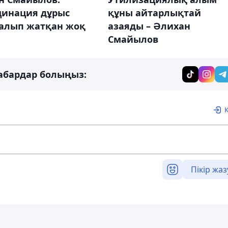
цинация дұрыс
құны айтарлықтай
алып жатқан жоқ
азаяды – Әлихан
Смайылов
абардар болыңыз:
Пікір жаз