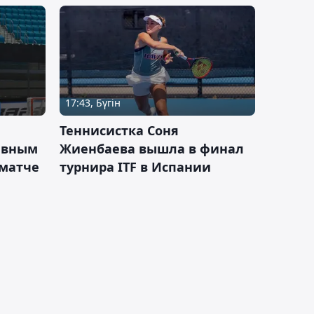
17:43, Бүгін
Теннисистка Соня
ивным
Жиенбаева вышла в финал
 матче
турнира ITF в Испании