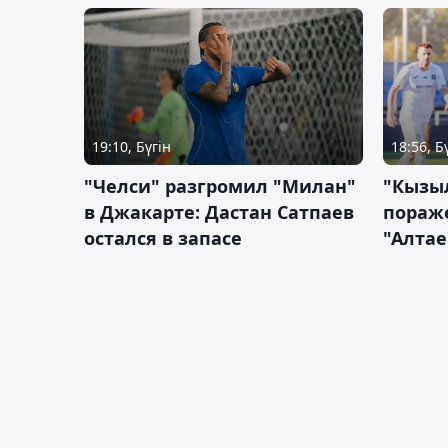
19:10, Бүгін
18:56, Б
"Челси" разгромил "Милан"
"Кызыл
в Джакарте: Дастан Сатпаев
пораже
остался в запасе
"Алтае