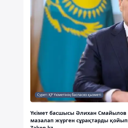
Сурет: ҚР Үкіметінің баспасөз қызметі
Үкімет басшысы Әлихан Смайылов 
мазалап жүрген сұрақтарды қойып
Zakon.kz.