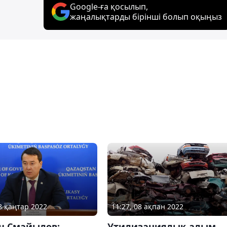
Google-ға қосылып,
жаңалықтарды бірінші болып оқыңыз
18 қаңтар 2022
11:27, 08 ақпан 2022
н Смайылов:
Утилизациялық алым