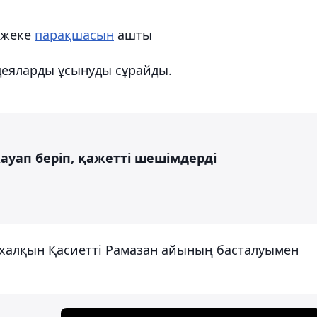
 жеке
парақшасын
ашты
деяларды ұсынуды сұрайды.
ауап беріп, қажетті шешімдерді
 халқын Қасиетті Рамазан айының басталуымен