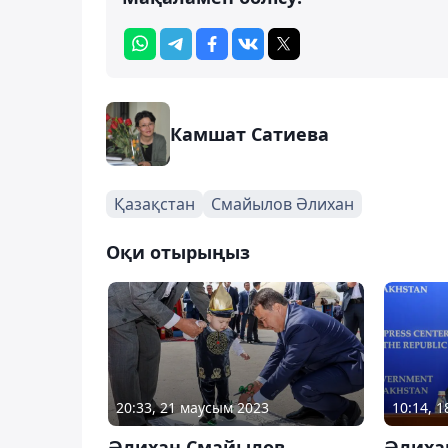
Камшат Сатиева
Қазақстан
Смайылов Әлихан
Оқи отырыңыз
20:33, 21 маусым 2023
10:14, 
Әлихан Смайылов
Әлиха