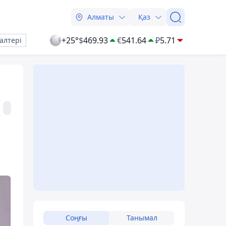
Алматы
Қаз
+25°
$
469.93
€
541.64
₽
5.71
алтері
Соңғы
Танымал