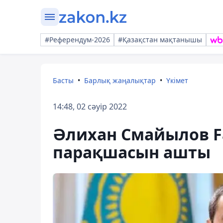
#Референдум-2026
#Қазақстан мақтанышы
Басты
Барлық жаңалықтар
Үкімет
14:48, 02 сәуір 2022
Әлихан Смайылов Fa
парақшасын ашты