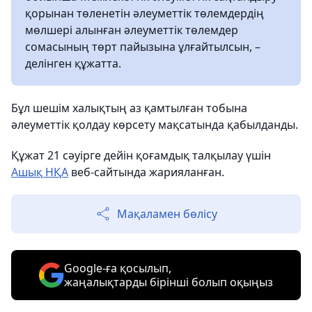
қорынан төленетін әлеуметтік төлемдердің
мөлшері алынған әлеуметтік төлемдер
сомасының төрт пайызына ұлғайтылсын, –
делінген құжатта.
Бұл шешім халықтың аз қамтылған тобына
әлеуметтік қолдау көрсету мақсатында қабылданды.
Құжат 21 сәуірге дейін қоғамдық талқылау үшін
Ашық НҚА
веб-сайтында жарияланған.
Мақаламен бөлісу
Google-ға қосылып,
жаңалықтарды бірінші болып оқыңыз