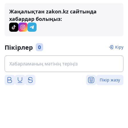
Жаңалықтан zakon.kz сайтында
хабардар болыңыз:
Пікірлер
0
Кіру
Пікір жазу