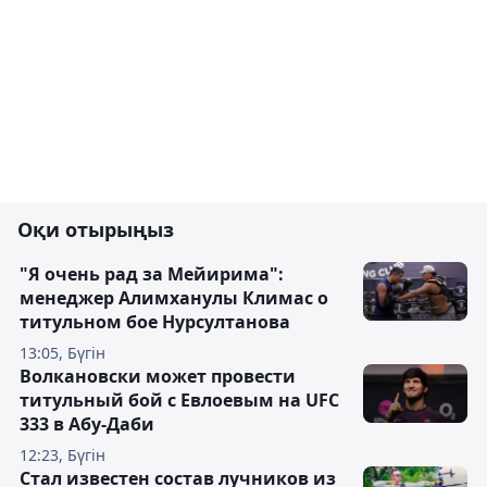
Оқи отырыңыз
"Я очень рад за Мейирима":
менеджер Алимханулы Климас о
титульном бое Нурсултанова
13:05, Бүгін
Волкановски может провести
титульный бой с Евлоевым на UFC
333 в Абу-Даби
12:23, Бүгін
Стал известен состав лучников из