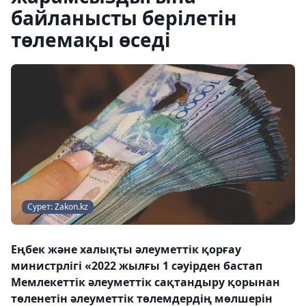
байланысты берілетін
төлемақы өседі
Сурет: Zakon.kz
Еңбек және халықты әлеуметтік қорғау
министрлігі «2022 жылғы 1 сәуірден бастап
Мемлекеттік әлеуметтік сақтандыру қорынан
төленетін әлеуметтік төлемдердің мөлшерін