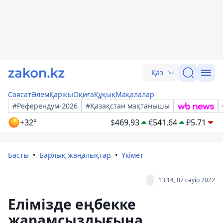
Қаз
Саясат
Әлем
Қаржы
Оқиға
Құқық
Мақалалар
#Референдум-2026
#Қазақстан мақтанышы
+32°
$
469.93
€
541.64
₽
5.71
Басты
Барлық жаңалықтар
Үкімет
13:14, 07 сәуір 2022
Елімізде еңбекке
жарамсыздығына