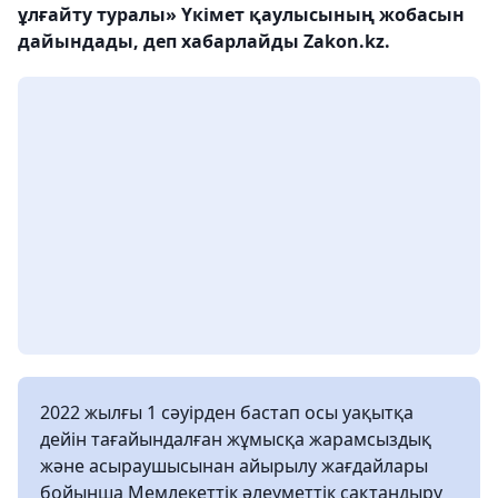
ұлғайту туралы» Үкімет қаулысының жобасын
дайындады, деп хабарлайды Zakon.kz.
2022 жылғы 1 сәуірден бастап осы уақытқа
дейін тағайындалған жұмысқа жарамсыздық
және асыраушысынан айырылу жағдайлары
бойынша Мемлекеттік әлеуметтік сақтандыру