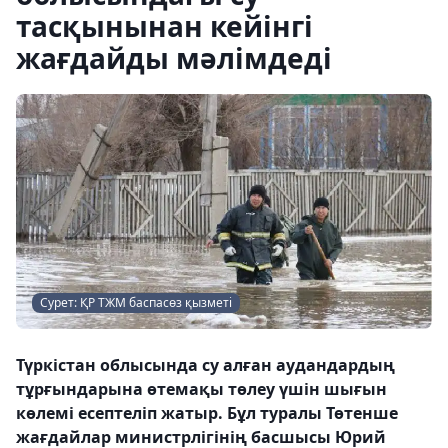
тасқынынан кейінгі
жағдайды мәлімдеді
Сурет: ҚР ТЖМ баспасөз қызметі
Түркістан облысында су алған аудандардың
тұрғындарына өтемақы төлеу үшін шығын
көлемі есептеліп жатыр. Бұл туралы Төтенше
жағдайлар министрлігінің басшысы Юрий