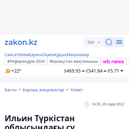
Қаз
Саясат
Әлем
Қаржы
Оқиға
Құқық
Мақалалар
#Референдум-2026
#Қазақстан мақтанышы
+22°
$
469.93
€
541.64
₽
5.71
Басты
Барлық жаңалықтар
Үкімет
14:39, 26 сәуір 2022
Ильин Түркістан
облысындағы су