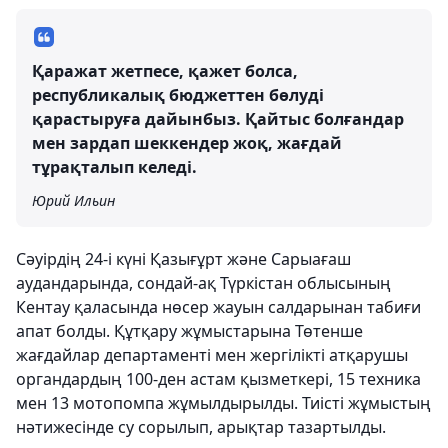
Қаражат жетпесе, қажет болса,
республикалық бюджеттен бөлуді
қарастыруға дайынбыз. Қайтыс болғандар
мен зардап шеккендер жоқ, жағдай
тұрақталып келеді.
Юрий Ильин
Сәуірдің 24-і күні Қазығұрт және Сарыағаш
аудандарында, сондай-ақ Түркістан облысының
Кентау қаласында нөсер жауын салдарынан табиғи
апат болды. Құтқару жұмыстарына Төтенше
жағдайлар департаменті мен жергілікті атқарушы
органдардың 100-ден астам қызметкері, 15 техника
мен 13 мотопомпа жұмылдырылды. Тиісті жұмыстың
нәтижесінде су сорылып, арықтар тазартылды.