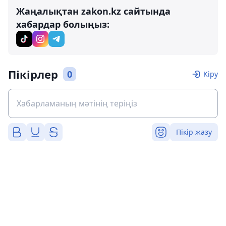
Жаңалықтан zakon.kz сайтында
хабардар болыңыз:
Пікірлер
0
Кіру
Пікір жазу