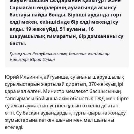
жауын-шашын салдарынан Қазығұрт және
Сарыағаш өңірлерінің аумағында ағынсу
бастауы пайда болды. Бірінші ауданда төрт
елді мекен, екіншісінде бір елді мекенді су
алды. 19 жеке үйді, 51 ауланы, 16
шаруашылық ғимаратын, бір дәмхананы су
басты.
Қазақстан Республикасының Төтенше жағдайлар
министрі Юрий Ильин
Юрий Ильиннің айтуынша, су ағыны шаруашылық
құрылыстарын жартылай қиратып, 370-ке жуық ірі
қара мал өлген. Министр мемлекет басшысының
тапсырмасы бойынша әкім облыстық ТЖД-мен бірге
су алған аумақтың үстінен ұшып өткенін де атап
өтті. Су басқан аудандардың тұрғындарына жөндеу
жұмыстарына кеткен шығын мен мал шығыны
өтеледі.