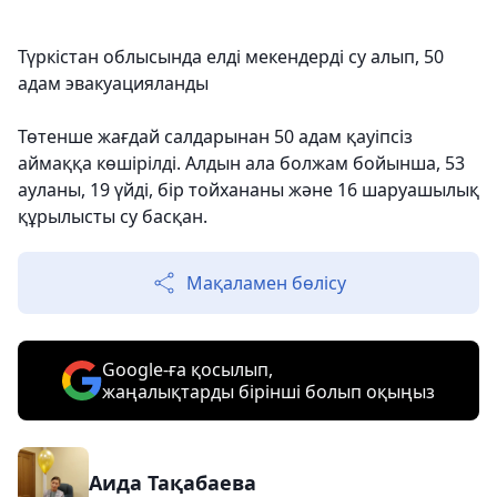
Түркістан облысында елді мекендерді су алып, 50
адам эвакуацияланды
Төтенше жағдай салдарынан 50 адам қауіпсіз
аймаққа көшірілді. Алдын ала болжам бойынша, 53
ауланы, 19 үйді, бір тойхананы және 16 шаруашылық
құрылысты су басқан.
Мақаламен бөлісу
Google-ға қосылып,
жаңалықтарды бірінші болып оқыңыз
Аида Тақабаева