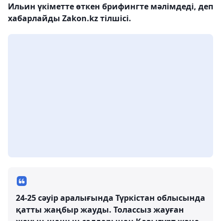
Ильин үкіметте өткен брифингте мәлімдеді, деп
хабарлайды Zakon.kz тілшісі.
24-25 сәуір аралығында Түркістан облысында
қатты жаңбыр жауды. Толассыз жауған