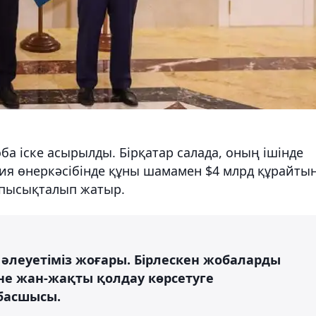
ба іске асырылды. Бірқатар салада, оның ішінде
ия өнеркәсібінде құны шамамен $4 млрд құрайты
і пысықталып жатыр.
у әлеуетіміз жоғары. Бірлескен жобаларды
әне жан-жақты қолдау көрсетуге
 басшысы.