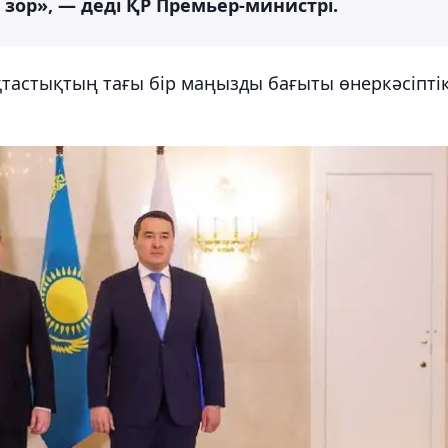
зор», — деді ҚР Премьер-министрі.
астықтың тағы бір маңызды бағыты өнеркәсіпті