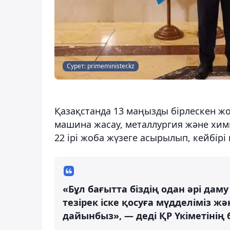
Сурет: primeminister.kz
Қазақстанда 13 маңызды бірлескен жо
машина жасау, металлургия және хим
22 ірі жоба жүзеге асырылып, кейбір
«Бұл бағытта біздің одан әрі дам
тезірек іске қосуға мүдделіміз ж
дайынбыз», — деді ҚР Үкіметінің