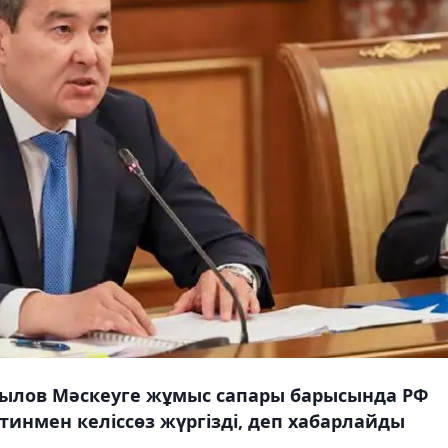
ылов Мәскеуге жұмыс сапары барысында РФ
тинмен келіссөз жүргізді, деп хабарлайды