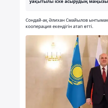
уақытылы іске асырудың маңызы 
Сондай-ақ Әлихан Смайылов ынтымақт
кооперация екендігін атап өтті.