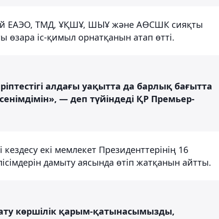
ей ЕАЭО, ТМД, ҰҚШҰ, ШЫҰ және АӨСШК сияқты
 өзара іс-қимыл орнатқанын атап өтті.
ріптестігі алдағы уақытта да барлық бағытта
німдімін», — деп түйіндеді ҚР Премьер-
 кездесу екі мемлекет Президенттерінің 16
лісімдерін дамыту аясында өтіп жатқанын айтты.
ату көршілік қарым-қатынасымызды,