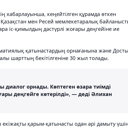
ің хабарлауынша, кеңейтілген құрамда өткен
 Қазақстан мен Ресей мемлекетаралық байланыс
ра іс-қимылдың дәстүрлі жоғары деңгейіне ие
оматиялық қатынастардың орнағанына және Досты
алы шарттың бекітілгеніне 30 жыл толады.
ы диалог орнады. Көптеген өзара тиімді
ғары деңгейге көтерілді», — деді Әлихан
ы екіжақты қарым-қатынасты одан әрі дамыту үші