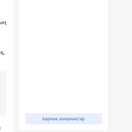
тың
қ,
Барлық жаңалықтар
н