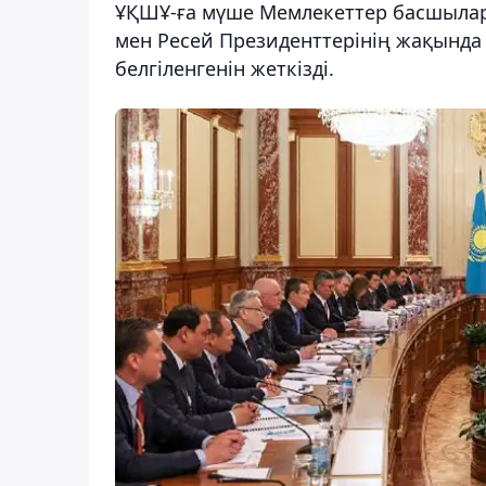
ҰҚШҰ-ға мүше Мемлекеттер басшыла
мен Ресей Президенттерінің жақында
белгіленгенін жеткізді.