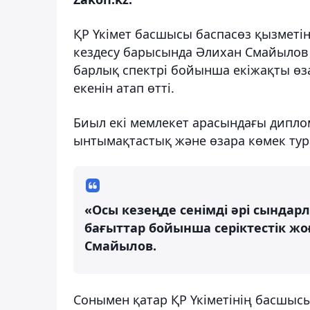
ҚР Үкімет басшысы баспасөз қызметін
кездесу барысында Әлихан Смайылов
барлық спектрі бойынша екіжақты өза
екенін атап өтті.
Биыл екі мемлекет арасындағы дипл
ынтымақтастық және өзара көмек тур
«Осы кезеңде сенімді әрі сындарл
бағыттар бойынша серіктестік жо
Смайылов.
Сонымен қатар ҚР Үкіметінің басшыс