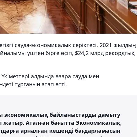
гізгі сауда-экономикалық серіктесі. 2021 жылдың
налымы үштен бірге өсіп, $24,2 млрд рекордтық
 Үкіметтері алдында өзара сауда мен
деті тұрғанын атап өтті.
лы экономикалық байланыстарды дамыту
п жатыр. Аталған бағытта Экономикалық
лдарға арналған кешенді бағдарламасын