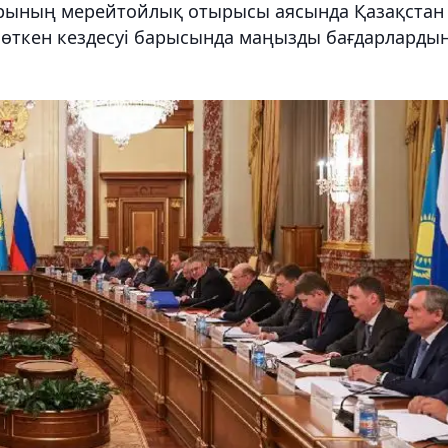
рының мерейтойлық отырысы аясында Қазақстан
 өткен кездесуі барысында маңызды бағдарларды