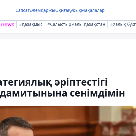
Саясат
Әлем
Қаржы
Оқиға
Құқық
Мақалалар
#Қазақмыс
#Салыстырмалы Қазақстан
#Халық бухг
тегиялық әріптестігі
дамитынына сенімдімін