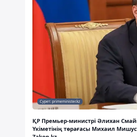
Сурет: primeminister.kz
ҚР Премьер-министрі Әлихан Смай
Үкіметінің төрағасы Михаил Мишус
Zakon.kz.