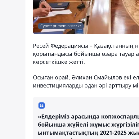
Сурет: primeminister.kz
Ресей Федерациясы – Қазақстанның не
қорытындысы бойынша өзара тауар ай
көрсеткішке жетті.
Осыған орай, Әлихан Смайылов екі ел
инвестицияларды одан әрі арттыру мін
«Елдеріміз арасында көпжоспар
бойынша жүйелі жұмыс жүргізілі
ынтымақтастықтың 2021-2025 жы