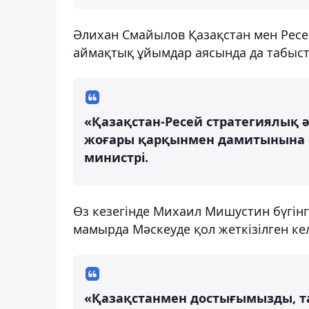
Әлихан Смайылов Қазақстан мен Рес
аймақтық ұйымдар аясында да табысты
«Қазақстан-Ресей стратегиялық ә
жоғары қарқынмен дамитынына се
министрі.
Өз кезегінде Михаил Мишустин бүгінгі
мамырда Мәскеуде қол жеткізілген ке
«Қазақстанмен достығымызды, т