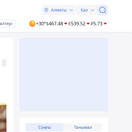
Алматы
Қаз
+30°
$
467.48
€
539.52
₽
5.73
алтері
Соңғы
Танымал