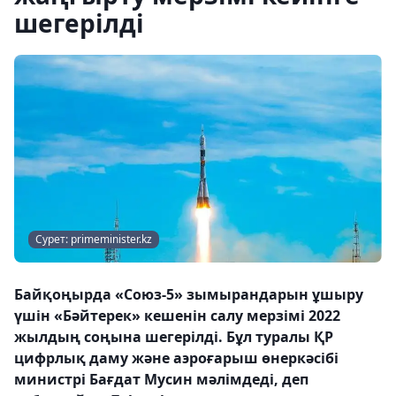
шегерілді
Сурет: primeminister.kz
Байқоңырда «Союз-5» зымырандарын ұшыру
үшін «Бәйтерек» кешенін салу мерзімі 2022
жылдың соңына шегерілді. Бұл туралы ҚР
цифрлық даму және аэроғарыш өнеркәсібі
министрі Бағдат Мусин мәлімдеді, деп