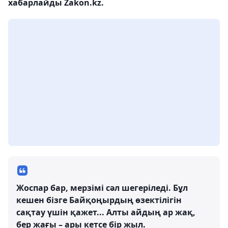
хабарлайды Zakon.kz.
Жоспар бар, мерзімі сәл шегеріледі. Бұл
кешен бізге Байқоңырдың өзектілігін
сақтау үшін қажет... Алты айдың ар жақ,
бер жағы – ары кетсе бір жыл.