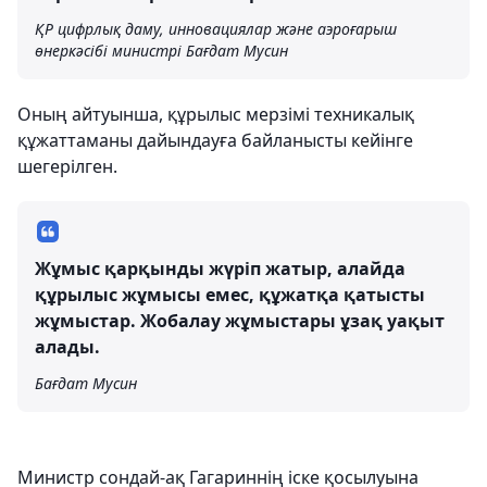
ҚР цифрлық даму, инновациялар және аэроғарыш
өнеркәсібі министрі Бағдат Мусин
Оның айтуынша, құрылыс мерзімі техникалық
құжаттаманы дайындауға байланысты кейінге
шегерілген.
Жұмыс қарқынды жүріп жатыр, алайда
құрылыс жұмысы емес, құжатқа қатысты
жұмыстар. Жобалау жұмыстары ұзақ уақыт
алады.
Бағдат Мусин
Министр сондай-ақ Гагариннің іске қосылуына