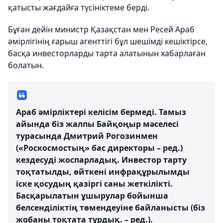
қатысты жағдайға түсініктеме берді.
Бұған дейін министр Қазақстан мен Ресей Араб
әмірлігінің ғарыш агенттігі бұл шешімді кешіктірсе,
басқа инвесторларды тарта алатынын хабарлаған
болатын.
Араб әмірліктері келісім бермеді. Тамыз
айында біз жалпы Байқоңыр мәселесі
турасында Дмитрий Рогозинмен
(«Роскосмостың» бас директоры – ред.)
кездесуді жоспарладық. Инвестор тарту
тоқтатылды, өйткені инфрақұрылымды
іске қосудың қазіргі саны жеткілікті.
Басқарылатын ұшырулар бойынша
белсенділіктің төмендеуіне байланысты (біз
жобаны тоқтата тұрдық. – ред.).