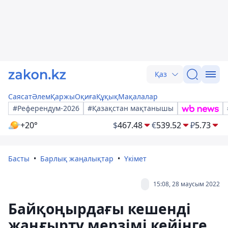
Қаз
Саясат
Әлем
Қаржы
Оқиға
Құқық
Мақалалар
#Референдум-2026
#Қазақстан мақтанышы
+20°
$
467.48
€
539.52
₽
5.73
Басты
Барлық жаңалықтар
Үкімет
15:08, 28 маусым 2022
Байқоңырдағы кешенді
жаңғырту мерзімі кейінге