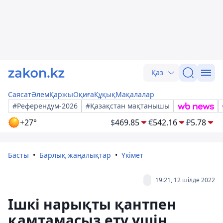
Қаз
Саясат
Әлем
Қаржы
Оқиға
Құқық
Мақалалар
#Референдум-2026
#Қазақстан мақтанышы
+27°
$
469.85
€
542.16
₽
5.78
Басты
Барлық жаңалықтар
Үкімет
19:21, 12 шілде 2022
Ішкі нарықты қантпен
қамтамасыз ету үшін