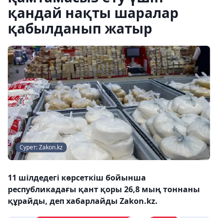
қандай нақты шаралар
қабылданып жатыр
Сурет: Zakon.kz
11 шілдедегі көрсеткіш бойынша
республикадағы қант қоры 26,8 мың тоннаны
құрайды, деп хабарлайды Zakon.kz.