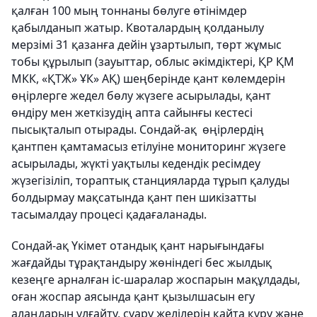
қалған 100 мың тоннаны бөлуге өтінімдер
қабылданып жатыр. Квоталардың қолданылу
мерзімі 31 қазанға дейін ұзартылып, төрт жұмыс
тобы құрылып (зауыттар, облыс әкімдіктері, ҚР ҚМ
МКК, «ҚТЖ» ҰК» АҚ) шеңберінде қант көлемдерін
өңірлерге жедел бөлу жүзеге асырылады, қант
өндіру мен жеткізудің апта сайынғы кестесі
пысықталып отырады. Сондай-ақ өңірлердің
қантпен қамтамасыз етілуіне мониторинг жүзеге
асырылады, жүкті уақтылы кедендік ресімдеу
жүзегізіліп, тораптық станцияларда тұрып қалуды
болдырмау мақсатында қант пен шикізатты
тасымалдау процесі қадағаланады.
Сондай-ақ Үкімет отандық қант нарығындағы
жағдайды тұрақтандыру жөніндегі бес жылдық
кезеңге арналған іс-шаралар жоспарын мақұлдады,
оған жоспар аясында қант қызылшасын егу
алаңдарын ұлғайту, суару желілерін қайта құру және