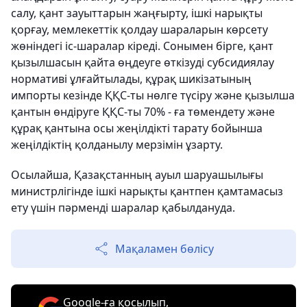
салу, қант зауыттарын жаңғырту, ішкі нарықты
қорғау, мемлекеттік қолдау шараларын көрсету
жөніндегі іс-шаралар кіреді. Сонымен бірге, қант
қызылшасын қайта өңдеуге өткізуді субсидиялау
нормативі ұлғайтылады, құрақ шикізатының
импорты кезінде ҚҚС-ты нөлге түсіру және қызылша
қантын өндіруге ҚҚС-ты 70% - ға төмендету және
құрақ қантына осы жеңілдікті тарату бойынша
жеңілдіктің қолданылу мерзімін ұзарту.
Осылайша, Қазақстанның ауыл шаруашылығы
министрлігінде ішкі нарықты қантпен қамтамасыз
ету үшін пәрменді шаралар қабылдануда.
Мақаламен бөлісу
Google-ға қосылып,