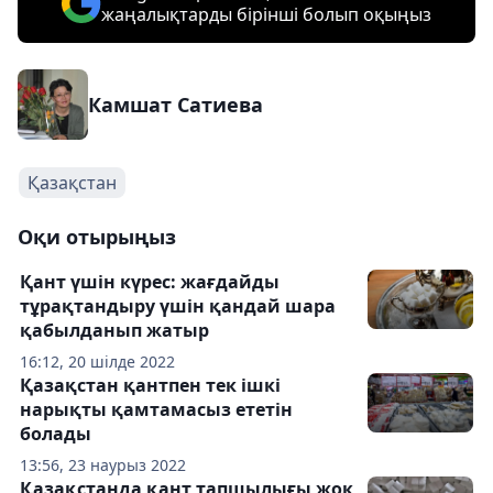
жаңалықтарды бірінші болып оқыңыз
Камшат Сатиева
Қазақстан
Оқи отырыңыз
Қант үшін күрес: жағдайды
тұрақтандыру үшін қандай шара
қабылданып жатыр
16:12, 20 шілде 2022
Қазақстан қантпен тек ішкі
нарықты қамтамасыз ететін
болады
13:56, 23 наурыз 2022
Қазақстанда қант тапшылығы жоқ