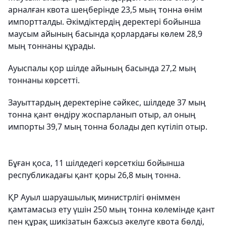
арналған квота шеңберінде 23,5 мың тонна өнім
импортталды. Әкімдіктердің деректері бойынша
маусым айының басында қорлардағы көлем 28,9
мың тоннаны құрады.
Ауыспалы қор шілде айының басында 27,2 мың
тоннаны көрсетті.
Зауыттардың деректеріне сәйкес, шілдеде 37 мың
тонна қант өндіру жоспарланып отыр, ал оның
импорты 39,7 мың тонна болады деп күтіліп отыр.
Бұған қоса, 11 шілдедегі көрсеткіш бойынша
республикадағы қант қоры 26,8 мың тонна.
ҚР Ауыл шаруашылық министрлігі өніммен
қамтамасыз ету үшін 250 мың тонна көлемінде қант
пен құрақ шикізатын бажсыз әкелуге квота бөлді,