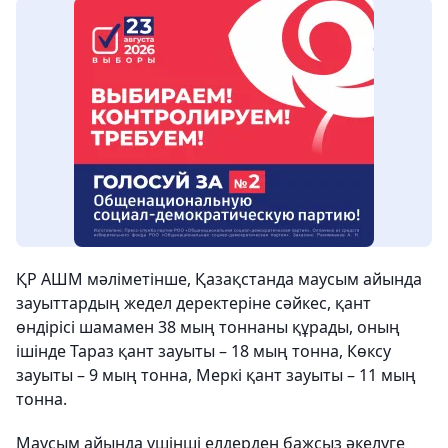
ҚР АШМ мәліметінше, Қазақстанда маусым айында
зауыттардың жедел деректеріне сәйкес, қант
өндірісі шамамен 38 мың тоннаны құрады, оның
ішінде Тараз қант зауыты – 18 мың тонна, Көксу
зауыты – 9 мың тонна, Меркі қант зауыты – 11 мың
тонна.
Маусым айында үшінші елдерден бажсыз әкелуге