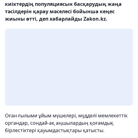
киіктердің популяциясын басқарудың жаңа
тәсілдерін қарау мәселесі бойынша кеңес
жиыны өтті, деп хабарлайды Zakon.kz.
Оған ғылыми ұйым мүшелері, мүдделі мемлекеттік
органдар, сондай-ақ аңшылардың қоғамдық
бірлестіктері қауымдастықтары қатысты.