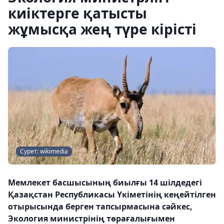
киіктерге қатысты
жұмысқа жең түре кірісті
Сурет: wikimedia
Мемлекет басшысының биылғы 14 шілдедегі
Қазақстан Республикасы Үкіметінің кеңейтілген
отырысында берген тапсырмасына сәйкес,
Экология министрінің төрағалығымен