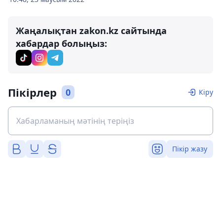
Жаңалықтан zakon.kz сайтында
хабардар болыңыз:
Пікірлер
0
Кіру
Пікір жазу