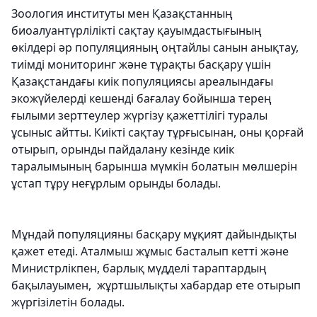
Зоология институты мен Қазақстанның
биоалуантүрлілікті сақтау қауымдастығының
өкілдері әр популяцияның оңтайлы санын анықтау,
тиімді мониторинг және тұрақты басқару үшін
Қазақстандағы киік популяциясы ареалындағы
экожүйелерді кешенді бағалау бойынша терең
ғылыми зерттеулер жүргізу қажеттілігі туралы
ұсыныс айтты. Киікті сақтау тұрғысынан, оны қорғай
отырып, орынды пайдалану кезінде киік
таралымының барынша мүмкін болатын мөлшерін
ұстап тұру неғұрлым орынды болады.
Мұндай популяцияны басқару мұқият дайындықты
қажет етеді. Аталмыш жұмыс басталып кетті және
Министрлікпен, барлық мүдделі тараптардың
бақылауымен, жұртшылықты хабардар ете отырып
жүргізілетін болады.