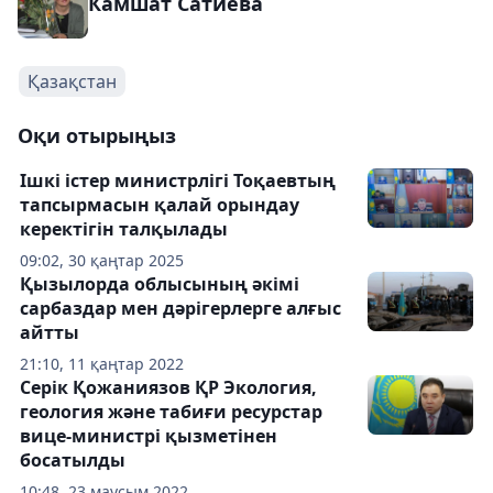
Камшат Сатиева
Қазақстан
Оқи отырыңыз
Ішкі істер министрлігі Тоқаевтың
тапсырмасын қалай орындау
керектігін талқылады
09:02, 30 қаңтар 2025
Қызылорда облысының әкімі
сарбаздар мен дәрігерлерге алғыс
айтты
21:10, 11 қаңтар 2022
Серік Қожаниязов ҚР Экология,
геология және табиғи ресурстар
вице-министрі қызметінен
босатылды
10:48, 23 маусым 2022