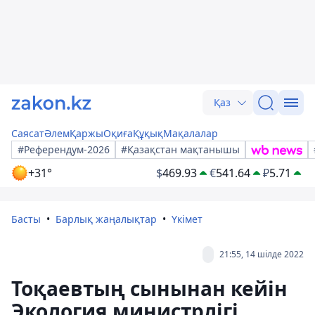
Қаз
Саясат
Әлем
Қаржы
Оқиға
Құқық
Мақалалар
#Референдум-2026
#Қазақстан мақтанышы
+31°
$
469.93
€
541.64
₽
5.71
Басты
Барлық жаңалықтар
Үкімет
21:55, 14 шілде 2022
Тоқаевтың сынынан кейін
Экология министрлігі