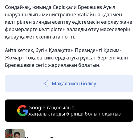
Сондай-ақ, жиында Серікқали Брекешев Ауыл
шаруашылығы министрлігіне жабайы аңдармен
келтірілген зиянды есептеу әдістемесін әзірлеу және
фермерлерге келтірілген залалды өтеу мәселелерін
қарау қажет екенін атап өтті.
Айта кетсек, бүгін Қазақстан Президенті Қасым-
Жомарт Тоқаев киіктерді атуға рұқсат бергені үшін
Брекешевке сөгіс жариялаған болатын.
Мақаламен бөлісу
Google-ға қосылып,
жаңалықтарды бірінші болып оқыңыз