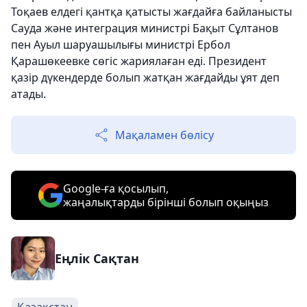
Тоқаев елдегі қантқа қатысты жағдайға байланысты
Сауда және интеграция министрі Бақыт Сұлтанов
пен Ауыл шаруашылығы министрі Ербол
Қарашөкеевке сөгіс жариялаған еді. Президент
қазір дүкендерде болып жатқан жағдайды ұят деп
атады.
Мақаламен бөлісу
Google-ға қосылып,
жаңалықтарды бірінші болып оқыңыз
Еңлік Сақтан
Қазақстан