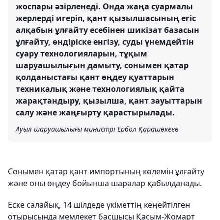
жоспары әзірленеді. Онда жаңа суармалы
жерлерді игеріп, қант қызылшасының егіс
алқабын ұлғайту есебінен шикізат базасын
ұлғайту, өндіріске енгізу, суды үнемдейтін
суару технологияларын, тұқым
шаруашылығын дамыту, сонымен қатар
қолданыстағы қант өңдеу қуаттарын
техникалық және технологиялық қайта
жарақтандыру, қызылша, қант зауыттарын
салу және жаңғырту қарастырылады.
Ауыл шаруашылығы министрі Ербол Қарашөкеев
Сонымен қатар қант импортының көлемін ұлғайту
және оны өңдеу бойынша шаралар қабылданады.
Еске салайық, 14 шілдеде үкіметтің кеңейтілген
отырысында мемлекет басшысы Қасым-Жомарт