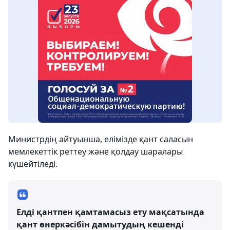
Министрдің айтуынша, елімізде қант саласын
мемлекеттік реттеу және қолдау шаралары
күшейтіледі.
Елді қантпен қамтамасыз ету мақсатында
қант өнеркәсібін дамытудың кешенді