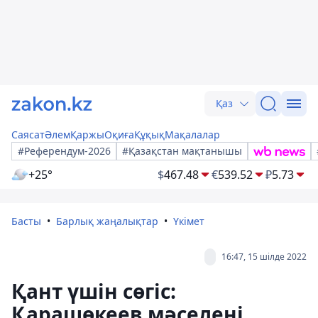
Қаз
Саясат
Әлем
Қаржы
Оқиға
Құқық
Мақалалар
#Референдум-2026
#Қазақстан мақтанышы
+25°
$
467.48
€
539.52
₽
5.73
Басты
Барлық жаңалықтар
Үкімет
16:47, 15 шілде 2022
Қант үшін сөгіс:
Қарашөкеев мәселені