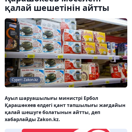
қалай шешетінін айтты
Сурет: Zakon.kz
Ауыл шаруашылығы министрі Ербол
Қарашөкеев елдегі қант тапшылығы жағдайын
қалай шешуге болатынын айтты, деп
хабарлайды Zakon.kz.