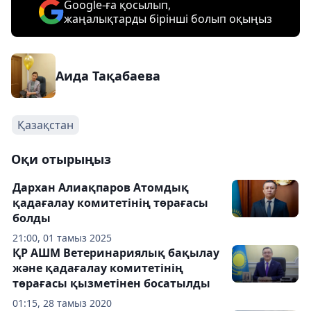
Google-ға қосылып,
жаңалықтарды бірінші болып оқыңыз
Аида Тақабаева
Қазақстан
Оқи отырыңыз
Дархан Алиақпаров Атомдық
қадағалау комитетінің төрағасы
болды
21:00, 01 тамыз 2025
ҚР АШМ Ветеринариялық бақылау
және қадағалау комитетінің
төрағасы қызметінен босатылды
01:15, 28 тамыз 2020