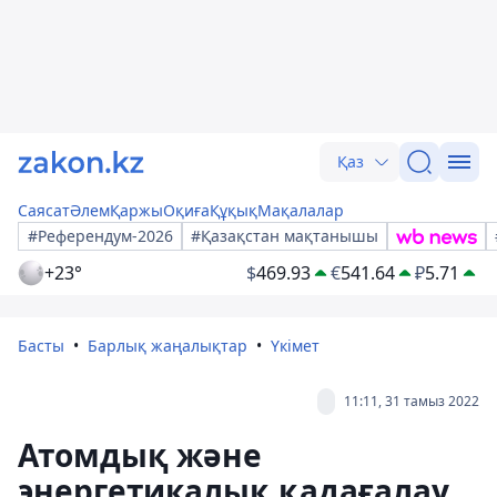
Қаз
Саясат
Әлем
Қаржы
Оқиға
Құқық
Мақалалар
#Референдум-2026
#Қазақстан мақтанышы
+23°
$
469.93
€
541.64
₽
5.71
Басты
Барлық жаңалықтар
Үкімет
11:11, 31 тамыз 2022
Атомдық және
энергетикалық қадағалау