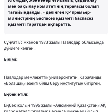
Атомдық және энергетикалық қадағалау
мен бақылау комитетінің төрағасы болып
тағайындалды, – делінген ҚР премьер-
министрінің Баспасөз қызметі баспасөз
қызметі таратқан ақпаратта.
Сұңғат Есімханов 1973 жылы Павлодар облысында
дүниеге келген.
Білімі:
Павлодар мемлекеттік университетін, Қарағанды
«Болашақ» өзекті білім беру институтын бітірген.
Еңбек өтілі:
Еңбек жолын 1996 жылы «Алюминий Қазақстан» АҚ
гидрометаллургиялық цехында инженер болып