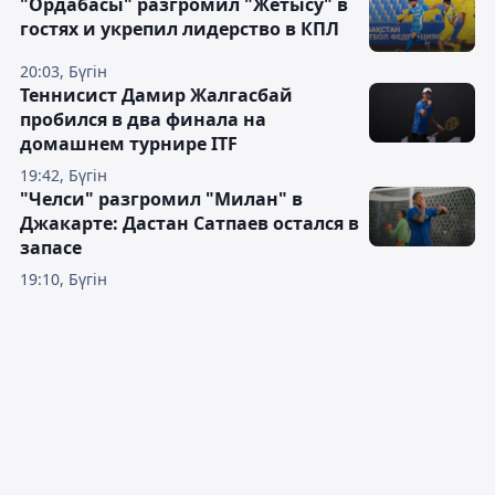
"Ордабасы" разгромил "Жетысу" в
гостях и укрепил лидерство в КПЛ
20:03, Бүгін
Теннисист Дамир Жалгасбай
пробился в два финала на
домашнем турнире ITF
19:42, Бүгін
"Челси" разгромил "Милан" в
Джакарте: Дастан Сатпаев остался в
запасе
19:10, Бүгін