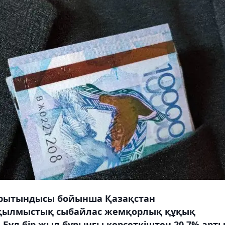
орытындысы бойынша Қазақстан
і қылмыстық сыбайлас жемқорлық құқық
ұл бір жыл бұрынғы көрсеткіштен 20,7% арты