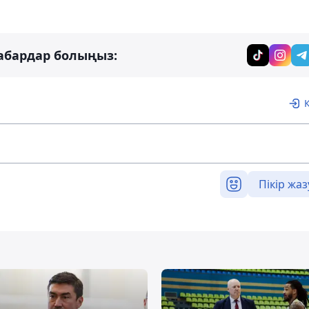
абардар болыңыз:
Пікір жаз