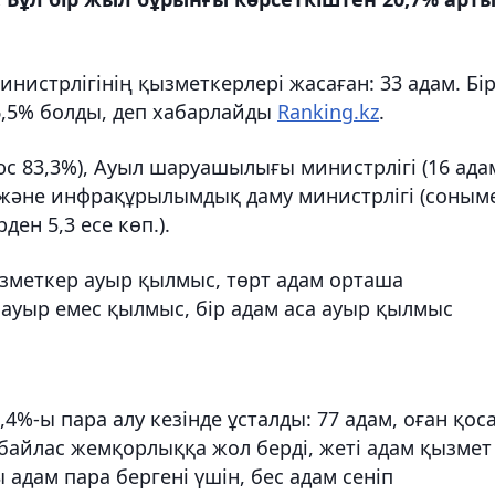
истрлігінің қызметкерлері жасаған: 33 адам. Бі
6,5% болды, деп хабарлайды
Ranking.kz
.
юс 83,3%), Ауыл шаруашылығы министрлігі (16 ада
 және инфрақұрылымдық даму министрлігі (соным
ден 5,3 есе көп.).
зметкер ауыр қылмыс, төрт адам орташа
ауыр емес қылмыс, бір адам аса ауыр қылмыс
%-ы пара алу кезінде ұсталды: 77 адам, оған қос
ыбайлас жемқорлыққа жол берді, жеті адам қызмет
адам пара бергені үшін, бес адам сеніп