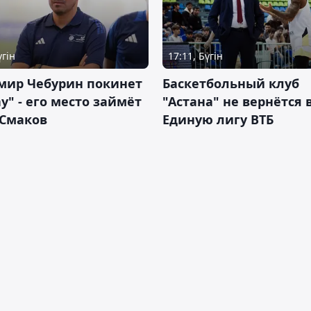
үгін
17:11, Бүгін
мир Чебурин покинет
Баскетбольный клуб
у" - его место займёт
"Астана" не вернётся 
 Смаков
Единую лигу ВТБ