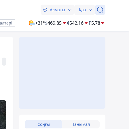
Алматы
Қаз
+31°
$
469.85
€
542.16
₽
5.78
алтері
Соңғы
Танымал