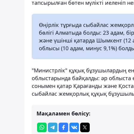
тапсырылған бөтен мүлікті иеленіп н
Өңірлік тұрғыда сыбайлас жемқорл
бөлігі Алматыда болды: 23 адам, б
және үшінші қатарда Шымкент (12 а
облысы (10 адам, минус 9,1%) болды
"Министрлік" құқық бұзушылардың ең
облыстарында байқалды: әр облыста е
сонымен қатар Қарағанды ​​және Қост
сыбайлас жемқорлық құқық бұзушылық
Мақаламен бөлісу: