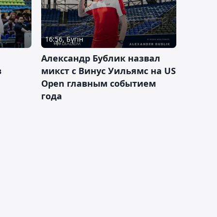
16:56, Бүгін
Александр Бублик назвал
в
микст с Винус Уильямс на US
Open главным событием
года