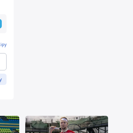
Кіру
у