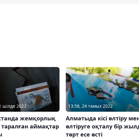
21 шілде 2022
13:58, 24 тамыз 2022
станда жемқорлық
Алматыда кісі өлтіру ме
 таралған аймақтар
өлтіруге оқталу бір жыл
ы
төрт есе өсті