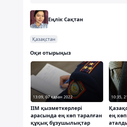
Еңлік Сақтан
Қазақстан
Оқи отырыңыз
13:09, 07 қазан 2022
10:35, 
ІІМ қызметкерлері
Қазақ
арасында ең көп таралған
ең көп
құқық бұзушылықтар
аталд