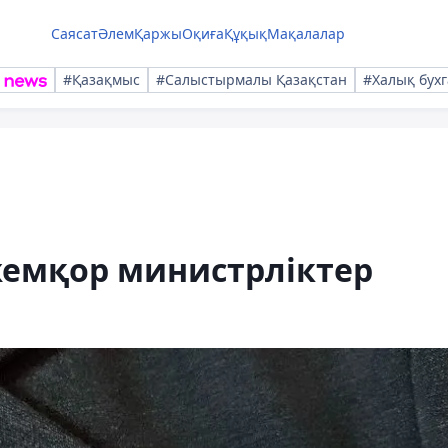
Саясат
Әлем
Қаржы
Оқиға
Құқық
Мақалалар
#Қазақмыс
#Салыстырмалы Қазақстан
#Халық бухг
жемқор министрліктер