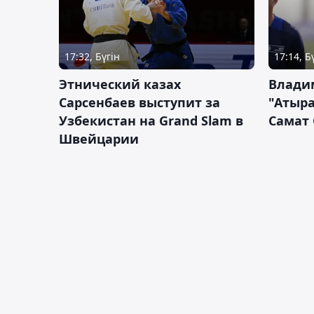
17:32, Бүгін
17:14, Б
Этнический казах
Влади
Сарсенбаев выступит за
"Атыра
Узбекистан на Grand Slam в
Самат
Швейцарии