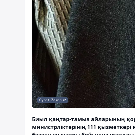
Сурет: Zakon.kz
Биыл қаңтар-тамыз айларының қ
министрліктерінің 111 қызметкер
бұзушылықтары бойынша ұсталды. Б