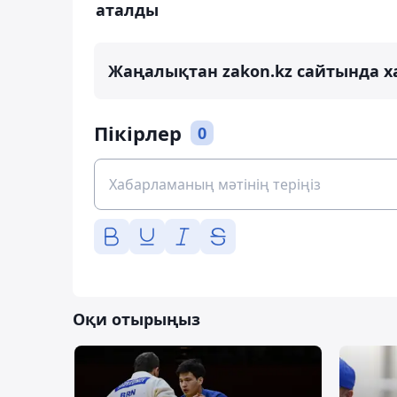
аталды
Жаңалықтан zakon.kz сайтында х
Пікірлер
0
Оқи отырыңыз