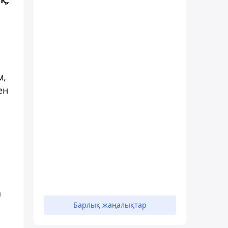
р
м,
ен
а
Барлық жаңалықтар