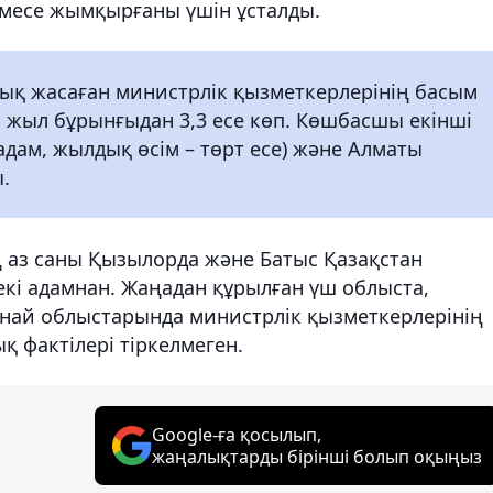
емесе жымқырғаны үшін ұсталды.
ық жасаған министрлік қызметкерлерінің басым
ір жыл бұрынғыдан 3,3 есе көп. Көшбасшы екінші
дам, жылдық өсім – төрт есе) және Алматы
.
 аз саны Қызылорда және Батыс Қазақстан
кі адамнан. Жаңадан құрылған үш облыста,
анай облыстарында министрлік қызметкерлерінің
 фактілері тіркелмеген.
Google-ға қосылып,
жаңалықтарды бірінші болып оқыңыз