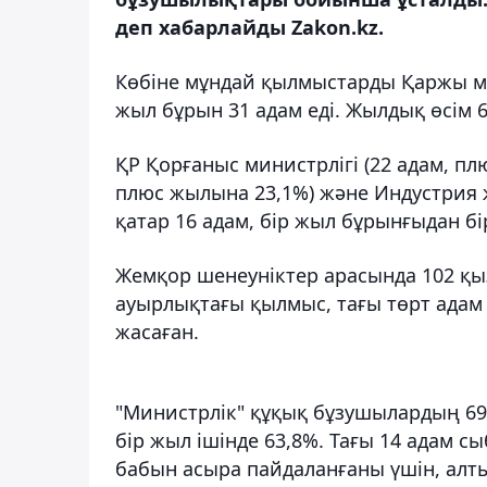
деп хабарлайды Zakon.kz.
Көбіне мұндай қылмыстарды Қаржы мин
жыл бұрын 31 адам еді. Жылдық өсім 
ҚР Қорғаныс министрлігі (22 адам, пл
плюс жылына 23,1%) және Индустрия
қатар 16 адам, бір жыл бұрынғыдан бір
Жемқор шенеуніктер арасында 102 қы
ауырлықтағы қылмыс, тағы төрт адам 
жасаған.
"Министрлік" құқық бұзушылардың 69,4
бір жыл ішінде 63,8%. Тағы 14 адам с
бабын асыра пайдаланғаны үшін, алты 