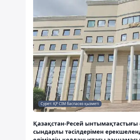
Сурет: ҚР СІМ баспасөз қызметі
Қазақстан-Ресей ынтымақтастығы 
сындарлы тәсілдерімен ерекшеленд
еліміздің қолданыстағы заңнама