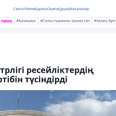
Саясат
Әлем
Қаржы
Оқиға
Құқық
Мақалалар
#Қазақмыс
#Салыстырмалы Қазақстан
#Халық бухг
трлігі ресейліктердің
тібін түсіндірді