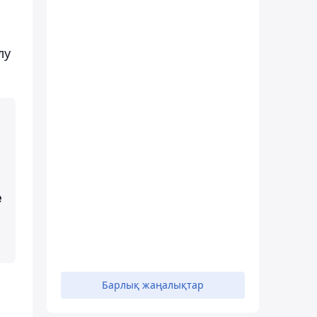
лу
е
Барлық жаңалықтар