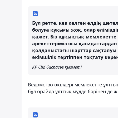
Бұл ретте, кез келген елдің шет
болуға құқығы жоқ, олар еліміз
қажет. Біз құқықтық мемлекетте 
әрекеттеріміз осы қағидаттардан 
қолданыстағы шарттар сақталуы
әкімшілік тәртіппен тоқтату керек
ҚР СІМ баспасөз қызметі
Ведомство өкілдері мемлекетте ұлттық 
бұл орайда ұлттық мүдде бәрінен де жо