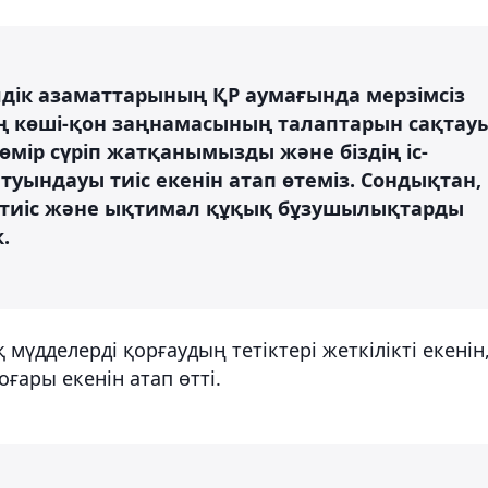
елдік азаматтарының ҚР аумағында мерзімсіз
дің көші-қон заңнамасының талаптарын сақтау
өмір сүріп жатқанымызды және біздің іс-
туындауы тиіс екенін атап өтеміз. Сондықтан,
 тиіс және ықтимал құқық бұзушылықтарды
.
мүдделерді қорғаудың тетіктері жеткілікті екенін
ғары екенін атап өтті.