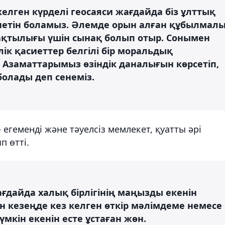
лген күрделі геосаяси жағдайда біз ұлттық
енетін боламыз. Әлемде орын алған құбылмал
рақтылығы үшін сынақ болып отыр. Сонымен
ік қасиеттер белгілі бір моральдық
. Азаматтарымыз өзіндік даналығын көрсетіп,
олады деп сенеміз.
 егеменді және тәуелсіз мемлекет, қуатты әрі
п өтті.
ғдайда халық бірлігінің маңызды екенін
иын кезеңде кез келген өткір мәлімдеме немесе
мкін екенін есте ұстаған жөн.