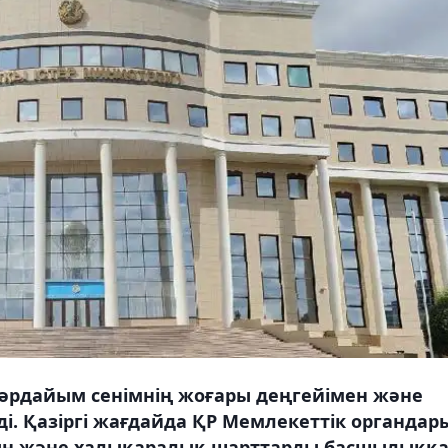
әрдайым сенімнің жоғары деңгейімен және
і. Қазіргі жағдайда ҚР Мемлекеттік органдар
сын және халықаралық шарттарды басшылыққ