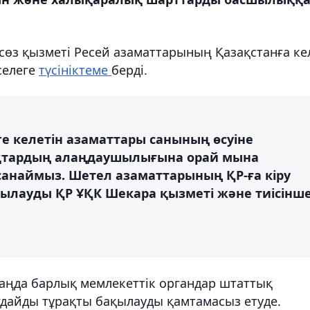
асөз қызметі Ресей азаматтарының Қазақстанға ке
селеге
түсініктеме
берді.
е келетін азаматтары санының өсуіне
ықтардың алаңдаушылығына орай мына
 санаймыз. Шетел азаматтарының ҚР-ға кіру
ақылауды ҚР ҰҚК Шекара қызметі және тиісінш
 таңда барлық мемлекеттік органдар штаттық
дайды тұрақты бақылауды қамтамасыз етуде.