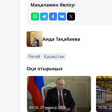
Мақаламен бөлісу:
Аида Тақабаева
Ресей
Қазақстан
Оқи отырыңыз
00:18, 27 мамыр 2026
10:56, 