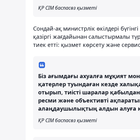
ҚР СІМ баспасөз қызметі
Сондай-ақ министрлік өкілдері бүгі
қазіргі жағдайынан салыстырмалы түрд
тиек етті: қызмет көрсету және сервис
Біз ағымдағы ахуалға мұқият мон
қатерлер туындаған кезде халық
отырып, тиісті шаралар қабылда
ресми және объективті ақпараты
алаңдаушылықтың алдын алуға к
ҚР СІМ баспасөз қызметі