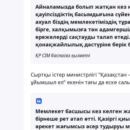
Айналамызда болып жатқан кез ке
қауіпсіздіктің басымдығына сүй
ахуал біздің мемлекетіміздің тұ
бірге, халқымызға тән адамгершіл
ережелерді сақтауды талап етеді
қонақжайлылық дәстүріне берік б
ҚР СІМ баспасөз қызметі
Сыртқы істер министрлігі "Қазақстан –
ұйымшыл ел" екенін тағы да еске салы
Мемлекет басшысы кез келген жа
бірнеше рет атап өтті. Қазіргі қ
әрекет жағымсыз әсер тудыруы мү