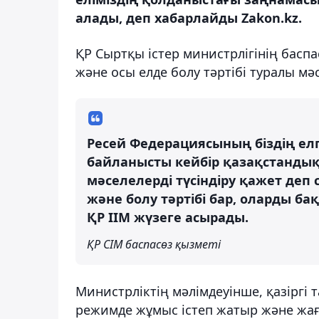
алады, деп хабарлайды Zakon.kz.
ҚР Сыртқы істер министрлігінің басп
және осы елде болу тәртібі туралы мә
Ресей Федерациясының біздің елг
байланысты кейбір қазақстанд
мәселелерді түсіндіру қажет деп
және болу тәртібі бар, оларды б
ҚР ІІМ жүзеге асырады.
ҚР СІМ баспасөз қызметі
Министрліктің мәлімдеуінше, қазіргі
режимде жұмыс істеп жатыр және жағ