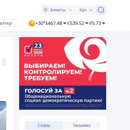
Алматы
Қаз
+30°
$
467.48
€
539.52
₽
5.73
алтері
Соңғы
Танымал