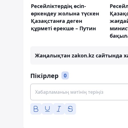
Ресейліктердің өсіп-
Ресейл
өркендеу жолына түскен
Қазақ
Қазақстанға деген
жағдай
құрметі ерекше – Путин
минист
бақыл
Жаңалықтан zakon.kz сайтында х
Пікірлер
0