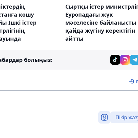
іктердің
Сыртқы істер министрліг
станға көшу
Еуропадағы жүк
ы Ішкі істер
мәселесіне байланысты
рлігінің
қайда жүгіну керектігін
ауында
айтты
абардар болыңыз:
Пікір жаз