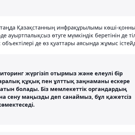
нгі таңда Қазақстанның инфрақұрылымы көші-қонн
е ауыртпалықсыз өтуге мүмкіндік беретінін де ті
 объектілері де өз қуаттары аясында жұмыс істейд
иторинг жүргізіп отырмыз және елеулі бір
аралық құқық пен ұлттық заңнаманы ескере
натын болады. Біз мемлекеттік органдардың
на сену маңызды деп санаймыз, бұл қажетсіз
өмектеседі.