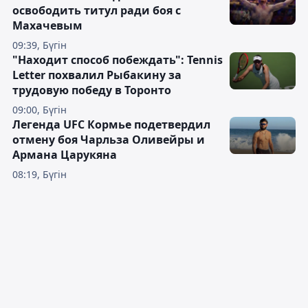
освободить титул ради боя с
Махачевым
09:39, Бүгін
"Находит способ побеждать": Tennis
Letter похвалил Рыбакину за
трудовую победу в Торонто
09:00, Бүгін
Легенда UFC Кормье подетвердил
отмену боя Чарльза Оливейры и
Армана Царукяна
08:19, Бүгін