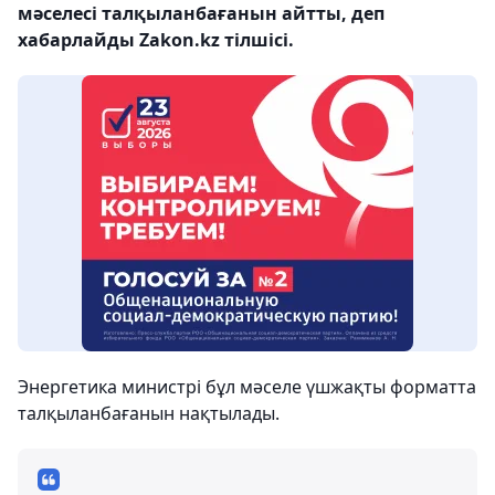
мәселесі талқыланбағанын айтты, деп
хабарлайды Zakon.kz тілшісі.
Энергетика министрі бұл мәселе үшжақты форматта
талқыланбағанын нақтылады.