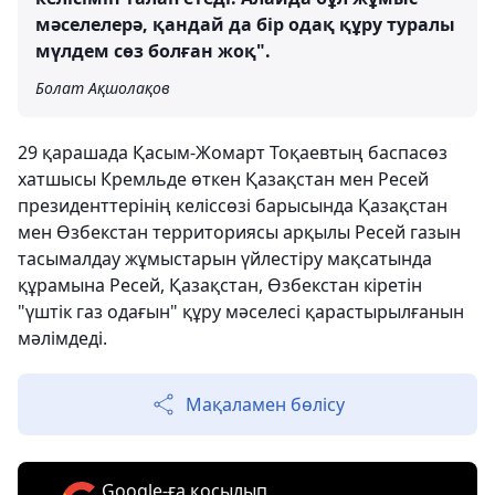
мәселелерә, қандай да бір одақ құру туралы
мүлдем сөз болған жоқ".
Болат Ақшолақов
29 қарашада Қасым-Жомарт Тоқаевтың баспасөз
хатшысы Кремльде өткен Қазақстан мен Ресей
президенттерінің келіссөзі барысында Қазақстан
мен Өзбекстан территориясы арқылы Ресей газын
тасымалдау жұмыстарын үйлестіру мақсатында
құрамына Ресей, Қазақстан, Өзбекстан кіретін
"үштік газ одағын" құру мәселесі қарастырылғанын
мәлімдеді.
Мақаламен бөлісу
Google-ға қосылып,