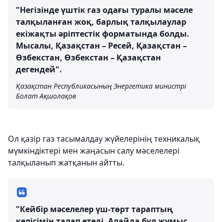
"Негізінде үштік газ одағы туралы мәселе
талқыланған жоқ, барлық талқылаулар
екіжақты әріптестік форматында болды.
Мысалы, Қазақстан – Ресей, Қазақстан –
Өзбекстан, Өзбекстан – Қазақстан
дегендей".
Қазақстан Республикасының Энергетика министрі
Болат Ақшолақов
Ол қазір газ тасымалдау жүйелерінің техникалық
мүмкіндіктері мен жаңасын салу мәселелері
талқыланып жатқанын айтты.
"Кейбір мәселелер үш-төрт тараптың
келісімін талап етеді. Алайда бұл жұмыс