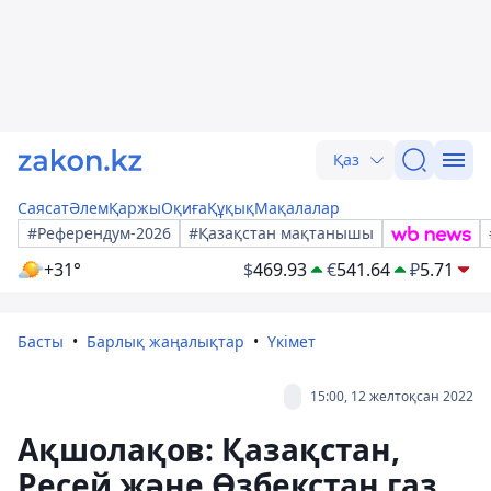
Қаз
Саясат
Әлем
Қаржы
Оқиға
Құқық
Мақалалар
#Референдум-2026
#Қазақстан мақтанышы
+31°
$
469.93
€
541.64
₽
5.71
Басты
Барлық жаңалықтар
Үкімет
15:00, 12 желтоқсан 2022
Ақшолақов: Қазақстан,
Ресей және Өзбекстан газ