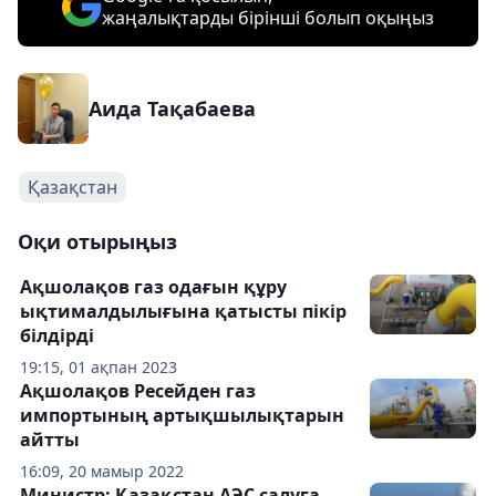
жаңалықтарды бірінші болып оқыңыз
Аида Тақабаева
Қазақстан
Оқи отырыңыз
Ақшолақов газ одағын құру
ықтималдылығына қатысты пікір
білдірді
19:15, 01 ақпан 2023
Ақшолақов Ресейден газ
импортының артықшылықтарын
айтты
16:09, 20 мамыр 2022
Министр: Қазақстан АЭС салуға