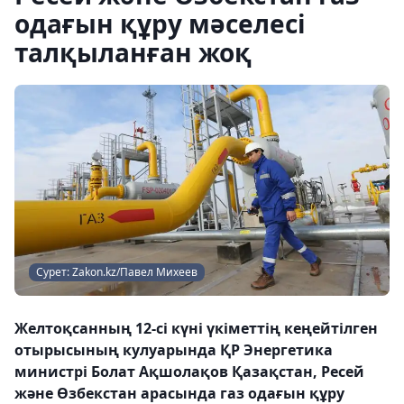
одағын құру мәселесі
талқыланған жоқ
Сурет: Zakon.kz/Павел Михеев
Желтоқсанның 12-сі күні үкіметтің кеңейтілген
отырысының кулуарында ҚР Энергетика
министрі Болат Ақшолақов Қазақстан, Ресей
және Өзбекстан арасында газ одағын құру