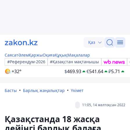
Қаз
Саясат
Әлем
Қаржы
Оқиға
Құқық
Мақалалар
#Референдум-2026
#Қазақстан мақтанышы
+32°
$
469.93
€
541.64
₽
5.71
Басты
Барлық жаңалықтар
Үкімет
11:05, 14 желтоқсан 2022
Қазақстанда 18 жасқа
дейінгі барлық балаға