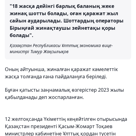
"18 жасқа дейінгі барлық баланың жеке
жинақ шотты болады, оған қаражат жыл
сайын аударылады. Шоттардың операторы
Бірыңғай жинақтаушы зейнетақы қоры
болады".
Қазақстан Республикасы Ұлттық экономика вице-
министрі Тимур Жақсылықов
Оның айтуынша, жиналған қаражат кәмелеттік
жасқа толғанда ғана пайдалануға беріледі.
Бұған қатысты заңнамалық өзгерістер 2023 жылы
қабылданады деп жоспарланған.
12 желтоқсанда Үкіметтің кеңейтілген отырысында
Қазақстан президенті Қасым-Жомарт Тоқаев
министрлер кабинетіне Ұлттық қордан түсетін