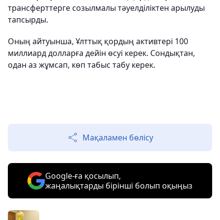
трансферттерге созылмалы тәуелділіктен арылуды
тапсырды.
Оның айтуынша, Ұлттық қордың активтері 100
миллиард долларға дейін өсуі керек. Сондықтан,
одан аз жұмсап, көп табыс табу керек.
Мақаламен бөлісу
Google-ға қосылып,
жаңалықтарды бірінші болып оқыңыз