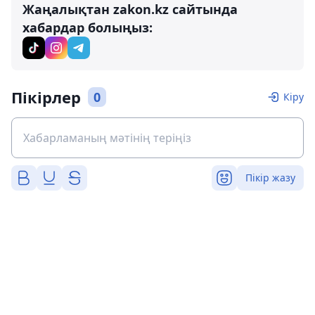
Жаңалықтан zakon.kz сайтында
хабардар болыңыз:
Пікірлер
0
Кіру
Пікір жазу