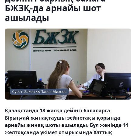
БЖЗҚ-да арнайы шот
ашылады
Сурет: Zakon.kz/Павел Михеев
Қазақстанда 18 жасқа дейінгі балаларға
Бірыңғай жинақтаушы зейнетақы қорында
арнайы жинақ шоты ашылады. Бұл жөнінде 14
желтоқсанда үкімет отырысында Ұлттық