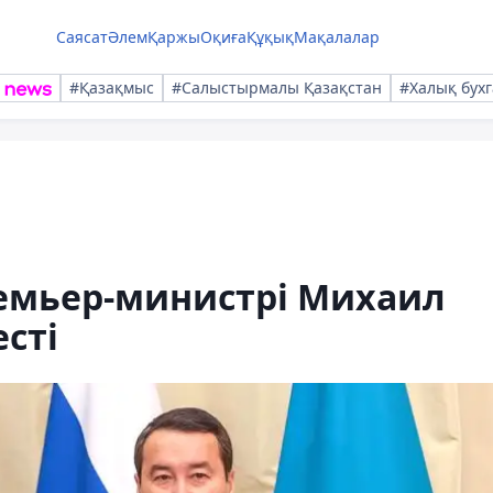
Саясат
Әлем
Қаржы
Оқиға
Құқық
Мақалалар
#Қазақмыс
#Салыстырмалы Қазақстан
#Халық бухг
емьер-министрі Михаил
сті