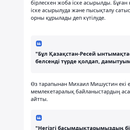
бірлескен жоба іске асырылды. Бұған
іске асырылуда және пысықталу сат
орны құрылады деп күтілуде.
"Бұл Қазақстан-Ресей ынтымақтас
белсенді түрде қолдап, дамытуым
Өз тарапынан Михаил Мишустин екі ел
мемлекетаралық байланыстардың аса
айтты.
"Негізгі басымдықтарымыздың бі