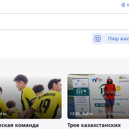
Пікір жаз
үгін
13:45, Бүгін
ская команда
Трое казахстанских