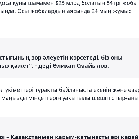
 қоса құны шамамен $23 млрд болатын 84 ірі жоба
ысында. Осы жобалардың аясында 24 мың жұмыс
тығының зор әлеуетін көрсетеді, біз оны
ыз қажет", - деді Әлихан Смайылов.
 үкіметтері тұрақты байланыста екенін және өза
 маңызды міндеттерін уақытылы шешіп отырғаны
рі – Қазақстанмен қарым-қатынасты әрі қарай