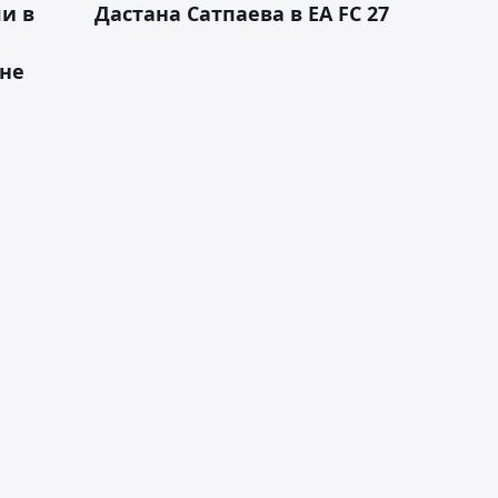
и в
Дастана Сатпаева в EA FC 27
ане