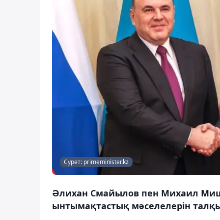
Сурет: primeminister.kz
Әлихан Смайылов пен Михаил Миш
ынтымақтастық мәселелерін талқы