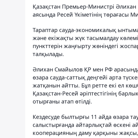
Қазақстан Премьер-Министрі Әлихан
аясында Ресей Үкіметінің төрағасы М
Тараптар сауда-экономикалық ынтыма
және екіжақты жүк тасымалдау көлемі
пункттерін жаңғырту жөніндегі жосп
талқылады.
Әлихан Смайылов ҚР мен РФ арасынд
өзара сауда-саттық деңгейі арта түск
жатқанын айтты. Бұл ретте екі ел к
Қазақстан-Ресей әріптестігінің барл
отырғаны атап өтілді.
Кездесуде былтырғы 11 айда өзара т
салыстырғанда айтарлықтай өскені а
кооперацияның даму қарқыны жақсы,