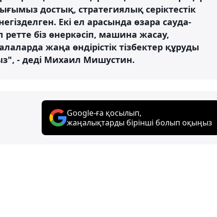
тығымыз достық, стратегиялық серіктестік
гізделген. Екі ел арасында өзара сауда-
 ретте біз өнеркәсіп, машина жасау,
салаларда жаңа өндірістік тізбектер құруды
", - деді Михаил Мишустин.
Google-ға қосылып,
жаңалықтарды бірінші болып оқыңыз