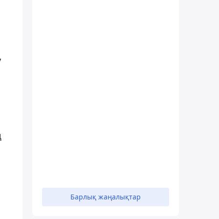
у
ң
Барлық жаңалықтар