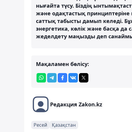
нығайта түсу. Біздің ынтымақтас
және одақтастық принциптеріне не
саттық табысты дамып келеді. Бұл
энергетика, көлік және басқа да 
жеделдету маңызды деп санаймыз
Мақаламен бөлісу:
Редакция Zakon.kz
Ресей
Қазақстан