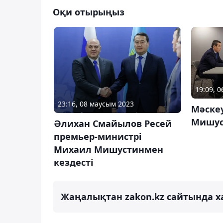
Оқи отырыңыз
19:09, 0
23:16, 08 маусым 2023
Мәске
Мишус
Әлихан Смайылов Ресей
премьер-министрі
Михаил Мишустинмен
кездесті
Жаңалықтан zakon.kz сайтында х