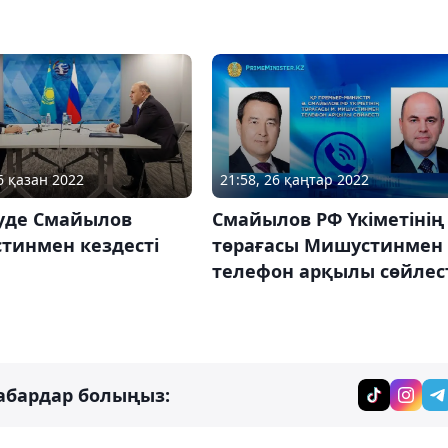
6 қазан 2022
21:58, 26 қаңтар 2022
уде Смайылов
Смайылов РФ Үкіметінің
тинмен кездесті
төрағасы Мишустинмен
телефон арқылы сөйлес
абардар болыңыз: