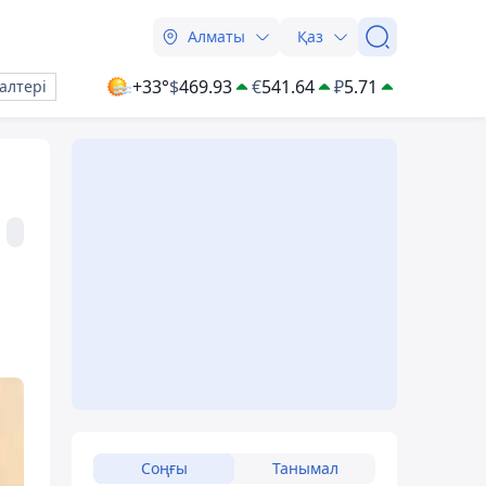
Алматы
Қаз
+33°
$
469.93
€
541.64
₽
5.71
алтері
Соңғы
Танымал