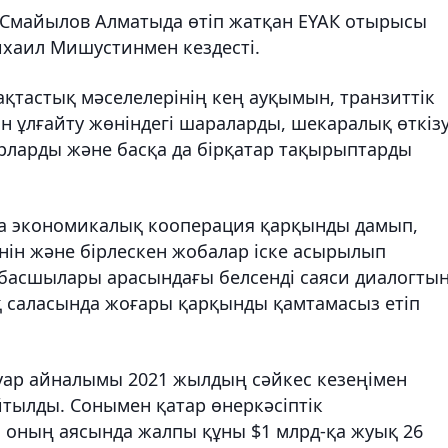
 Смайылов Алматыда өтіп жатқан ЕҮАК отырысы
ихаил Мишустинмен кездесті.
қтастық мәселелерінің кең ауқымын, транзиттік
н ұлғайту жөніндегі шараларды, шекаралық өткіз
арларды және басқа да бірқатар тақырыптарды
а экономикалық кооперация қарқынды дамып,
енін және бірлескен жобалар іске асырылып
өшбасшылары арасындағы белсенді саяси диалогты
ық саласында жоғары қарқынды қамтамасыз етіп
ауар айналымы 2021 жылдың сәйкес кезеңімен
йтылды. Сонымен қатар өнеркәсіптік
 оның аясында жалпы құны $1 млрд-қа жуық 26