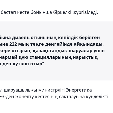
астап кесте бойынша біркелкі жүргізіледі.
йына дизель отынының кепілдік берілген
ына 222 мың теңге деңгейінде айқындады.
кере отырып, қазақстандық шаруалар үшін
анармай құю станцияларының нарықтық
 деп күтіліп отыр".
ыл шаруашылығы министрлігі Энергетика
ӨЗ-ден жөнелту кестесінің сақталуына күнделікті