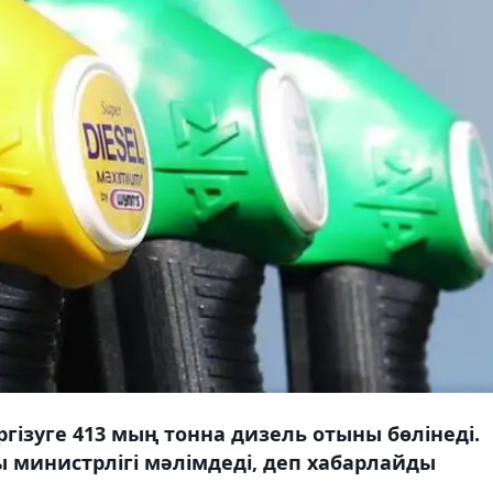
гізуге 413 мың тонна дизель отыны бөлінеді.
 министрлігі мәлімдеді, деп хабарлайды