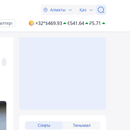
Алматы
Қаз
+32°
$
469.93
€
541.64
₽
5.71
алтері
Соңғы
Танымал