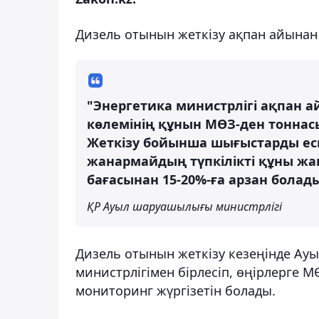
Дизель отынын жеткізу ақпан айынан б
"Энергетика министрлігі ақпан а
көлемінің құнын МӨЗ-ден тоннас
Жеткізу бойынша шығыстарды ес
жанармайдың түпкілікті құны ж
бағасынан 15-20%-ға арзан болады
ҚР Ауыл шаруашылығы министрлігі
Дизель отынын жеткізу кезеңінде Ау
министрлігімен бірлесіп, өңірлерге М
мониторинг жүргізетін болады.