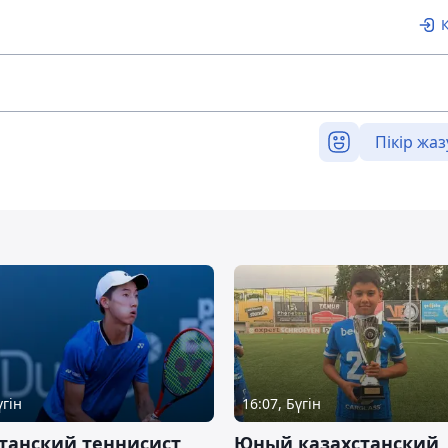
Пікір жаз
үгін
16:07, Бүгін
танский теннисист
Юный казахстанский