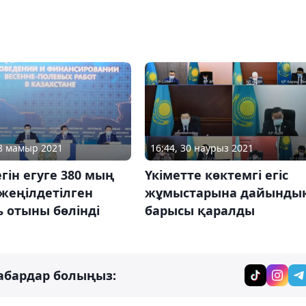
28 мамыр 2021
16:44, 30 наурыз 2021
гін егуге 380 мың
Үкіметте көктемгі егіс
жеңілдетілген
жұмыстарына дайынды
 отыны бөлінді
барысы қаралды
абардар болыңыз: