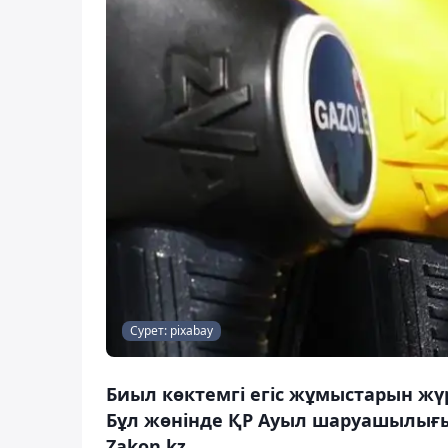
Сурет: pixabay
Биыл көктемгі егіс жұмыстарын жүр
Бұл жөнінде ҚР Ауыл шаруашылығы
Zakon.kz.