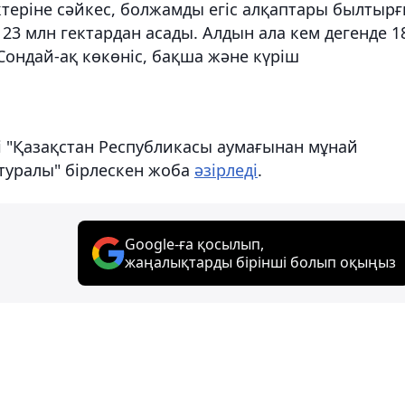
ктеріне сәйкес, болжамды егіс алқаптары былтыр
23 млн гектардан асады. Алдын ала кем дегенде 1
Сондай-ақ көкөніс, бақша және күріш
гі "Қазақстан Республикасы аумағынан мұнай
 туралы" бірлескен жоба
әзірледі
.
Google-ға қосылып,
жаңалықтарды бірінші болып оқыңыз