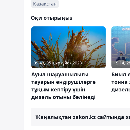
Қазақстан
Оқи отырыңыз
09:43, 05 қыркүйек 2023
19:14, 
Ауыл шаруашылығы
Биыл е
тауарын өндірушілерге
тонна 
тұқым кептіру үшін
дизель
дизель отыны бөлінеді
Жаңалықтан zakon.kz сайтында х