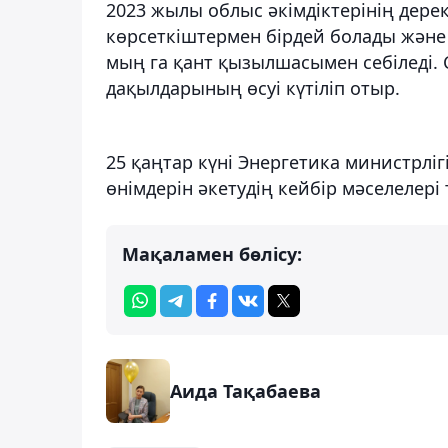
2023 жылы облыс әкімдіктерінің дере
көрсеткіштермен бірдей болады және 
мың га қант қызылшасымен себіледі. 
дақылдарының өсуі күтіліп отыр.
25 қаңтар күні Энергетика министрлі
өнімдерін әкетудің кейбір мәселелері
Мақаламен бөлісу:
Аида Тақабаева