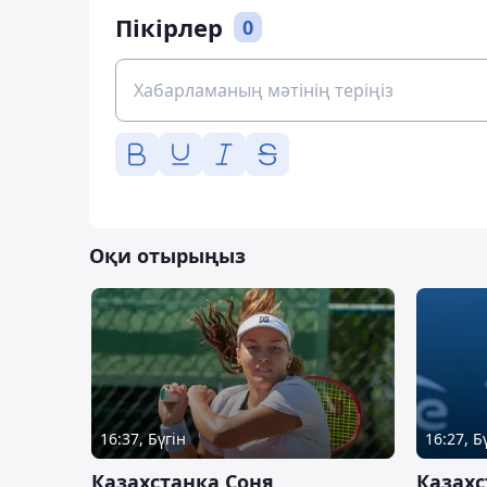
Пікірлер
0
Оқи отырыңыз
16:37, Бүгін
16:27, Б
Казахстанка Соня
Казахс