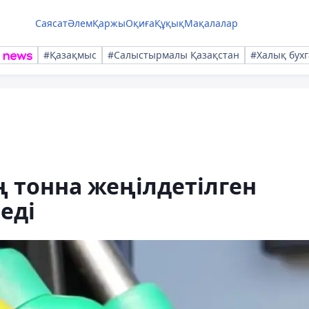
Саясат
Әлем
Қаржы
Оқиға
Құқық
Мақалалар
#Қазақмыс
#Салыстырмалы Қазақстан
#Халық бухг
 тонна жеңілдетілген
еді