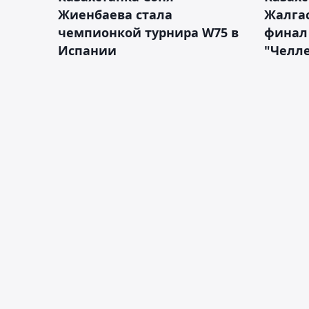
Жиенбаева стала
Жалгас
чемпионкой турнира W75 в
финал
Испании
"Челле