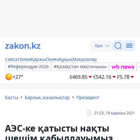
Қаз
Саясат
Әлем
Қаржы
Оқиға
Құқық
Мақалалар
#Референдум-2026
#Қазақстан мақтанышы
+27°
$
469.85
€
542.16
₽
5.78
Басты
Барлық жаңалықтар
Президент
21:25, 19 қараша 2021
АЭС-ке қатысты нақты
шешім қабылдауымыз