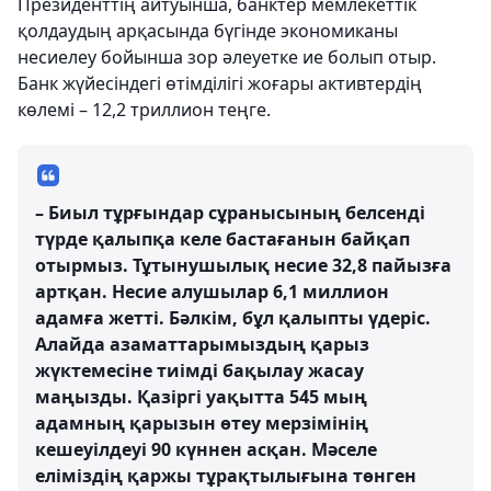
Президенттің айтуынша, банктер мемлекеттік
қолдаудың арқасында бүгінде экономиканы
несиелеу бойынша зор әлеуетке ие болып отыр.
Банк жүйесіндегі өтімділігі жоғары активтердің
көлемі – 12,2 триллион теңге.
– Биыл тұрғындар сұранысының белсенді
түрде қалыпқа келе бастағанын байқап
отырмыз. Тұтынушылық несие 32,8 пайызға
артқан. Несие алушылар 6,1 миллион
адамға жетті. Бәлкім, бұл қалыпты үдеріс.
Алайда азаматтарымыздың қарыз
жүктемесіне тиімді бақылау жасау
маңызды. Қазіргі уақытта 545 мың
адамның қарызын өтеу мерзімінің
кешеуілдеуі 90 күннен асқан. Мәселе
еліміздің қаржы тұрақтылығына төнген