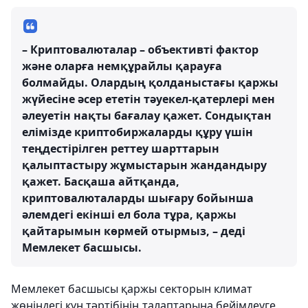
– Криптовалюталар – объективті фактор
және оларға немқұрайлы қарауға
болмайды. Олардың қолданыстағы қаржы
жүйесіне әсер ететін тәуекел-қатерлері мен
әлеуетін нақты бағалау қажет. Сондықтан
елімізде криптобиржаларды құру үшін
теңдестірілген реттеу шарттарын
қалыптастыру жұмыстарын жандандыру
қажет. Басқаша айтқанда,
криптовалюталарды шығару бойынша
әлемдегі екінші ел бола тұра, қаржы
қайтарымын көрмей отырмыз, – деді
Мемлекет басшысы.
Мемлекет басшысы қаржы секторын климат
жөніндегі күн тәртібінің талаптарына бейімдеуге