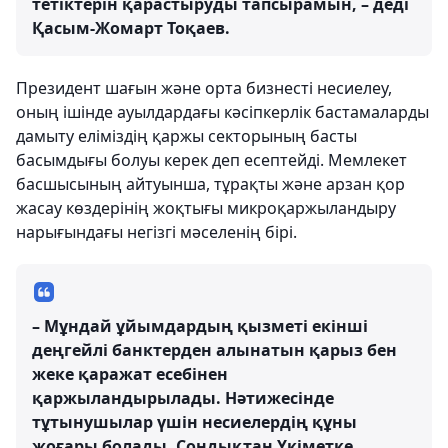
тетіктерін қарастыруды тапсырамын, – деді
Қасым-Жомарт Тоқаев.
Президент шағын және орта бизнесті несиелеу,
оның ішінде ауылдардағы кәсіпкерлік бастамаларды
дамыту еліміздің қаржы секторының басты
басымдығы болуы керек деп есептейді. Мемлекет
басшысының айтуынша, тұрақты және арзан қор
жасау көздерінің жоқтығы микроқаржыландыру
нарығындағы негізгі мәселенің бірі.
– Мұндай ұйымдардың қызметі екінші
деңгейлі банктерден алынатын қарыз бен
жеке қаражат есебінен
қаржыландырылады. Нәтижесінде
тұтынушылар үшін несиелердің құны
жоғары болады. Сондықтан Үкіметке