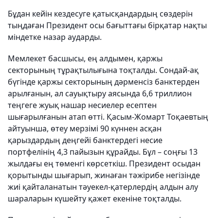
Бұдан кейін кездесуге қатысқандардың сөздерін
тыңдаған Президент осы бағыттағы бірқатар нақты
міндетке назар аударды.
Мемлекет басшысы, ең алдымен, қаржы
секторының тұрақтылығына тоқталды. Сондай-ақ
бүгінде қаржы секторының дәрменсіз банктерден
арылғанын, ал сауықтыру аясында 6,6 триллион
теңгеге жуық нашар несиелер есептен
шығарылғанын атап өтті. Қасым-Жомарт Тоқаевтың
айтуынша, өтеу мерзімі 90 күннен асқан
қарыздардың деңгейі банктердегі несие
портфелінің 4,3 пайызын құрайды. Бұл – соңғы 13
жылдағы ең төменгі көрсеткіш. Президент осыдан
қорытынды шығарып, жинаған тәжірибе негізінде
жиі қайталанатын тәуекел-қатерлердің алдын алу
шараларын күшейту қажет екеніне тоқталды.