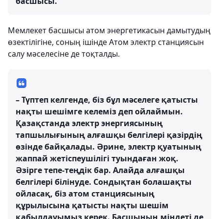
басшысы.
Мемлекет басшысы атом энергетикасын дамытудың
өзектілігіне, соның ішінде Атом электр станциясын
салу мәселесіне де тоқталды.
– Түптеп келгенде, біз бұл мәселеге қатысты
нақты шешімге келеміз деп ойлаймын.
Қазақстанда электр энергиясының
тапшылығының алғашқы белгілері қазірдің
өзінде байқалады. Әрине, электр қуатының
жаппай жетіспеушілігі туындаған жоқ.
Әзірге тепе-теңдік бар. Алайда алғашқы
белгілері білінуде. Сондықтан болашақты
ойласақ, біз атом станциясының
құрылысына қатысты нақты шешім
қабылдауымыз керек. Басшының міндеті де