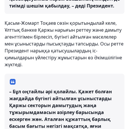
тиімді шешім қабылдау, – деді Президент.
Қасым-Жомарт Тоқаев сөзін қорытындылай келе,
Ұлттық банкке Қаржы нарығын реттеу және дамыту
агенттігімен бірлесіп, бүгінгі айтылған мәселелер
мен ұсыныстарды пысықтауды тапсырды. Осы ретте
Президент нарыққа қатысушылардың іс-
қимылдарын үйлестіру жұмыстарын өз Әкімшілігіне
жүктеді.
– Бұл оңтайлы әрі қолайлы. Қажет болған
жағдайда бүгінгі айтылған ұсыныстарды
Қаржы секторын дамытудың жаңа
тұжырымдамасын әзірлеу барысында
ескерген жөн. Аталған құжаттың барлық
басым бағыты негізгі мақсатқа, яғни