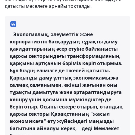
қатысты мәселеге арнайы тоқталды.
– Экологиялық, әлеуметтік және
корпоративтік басқарудың тұрақты даму
қағидаттарының әсер етуіне байланысты
қаржы секторындағы трансформацияның
қарқыны артқанын бәріміз көріп отырмыз.
Бұл біздің елімізге де тікелей қатысты.
Қарқынды даму ұлттық экономикамызға
салмақ салғанымен, екінші жағынан оны
тұрақты дамытуға және әртараптандыруға
көшіру үшін қосымша мүмкіндіктер де
беріп отыр. Осыны ескере отырып, отандық
қаржы секторы Қазақстанның "жасыл
экономикаға" өту жүйесіндегі маңызды
бағытына айналуы керек, – деді Мемлекет