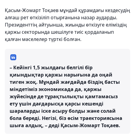
Қасым-Жомарт Тоқаев мұндай құрамдағы кездесудің
алғаш рет өткізіліп отырғанына назар аударды.
Президенттің айтуынша, жиынды өткізуге еліміздің
қаржы секторында шешілуге тиіс қордаланып
қалған мәселелер түрткі болған.
– Кейінгі 1,5 жылдағы белгілі бір
қиындықтар қаржы нарығына да оңай
тиген жоқ. Мұндай жағдайда біздің басты
міндетіміз экономикада да, қаржы
жүйесінде де тұрақтылықты қамтамасыз
ету үшін дағдарысқа қарсы кешенді
шараларды іске асыру болды және солай
бола береді. Негізі, біз өсім траекториясына
шыға алдық, – деді Қасым-Жомарт Тоқаев.