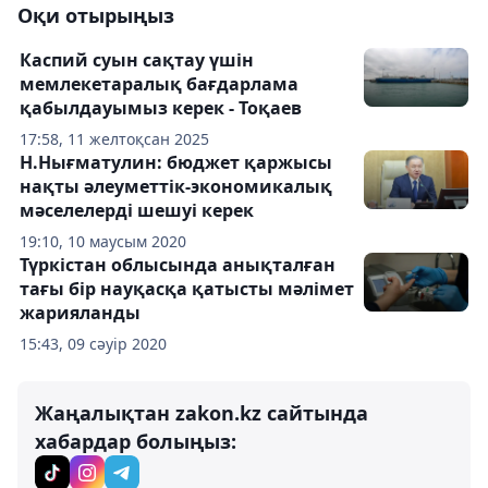
Оқи отырыңыз
Каспий суын сақтау үшін
мемлекетаралық бағдарлама
қабылдауымыз керек - Тоқаев
17:58, 11 желтоқсан 2025
Н.Нығматулин: бюджет қаржысы
нақты әлеуметтік-экономикалық
мәселелерді шешуі керек
19:10, 10 маусым 2020
Түркістан облысында анықталған
тағы бір науқасқа қатысты мәлімет
жарияланды
15:43, 09 сәуір 2020
Жаңалықтан zakon.kz сайтында
хабардар болыңыз: