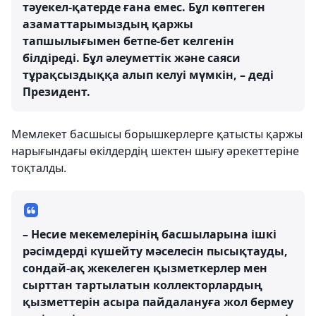
тәуекел-қатерде ғана емес. Бұл көптеген
азаматтарымыздың қаржы
тапшылығымен бетпе-бет келгенін
білдіреді. Бұл әлеуметтік және саяси
тұрақсыздыққа алып келуі мүмкін, – деді
Президент.
Мемлекет басшысы борышкерлерге қатысты қаржы
нарығындағы өкілдердің шектен шығу әрекеттеріне
тоқталды.
– Несие мекемелерінің басшыларына ішкі
рәсімдерді күшейту мәселесін пысықтауды,
сондай-ақ жекелеген қызметкерлер мен
сырттан тартылатын коллекторлардың
қызметтерін асыра пайдалануға жол бермеу