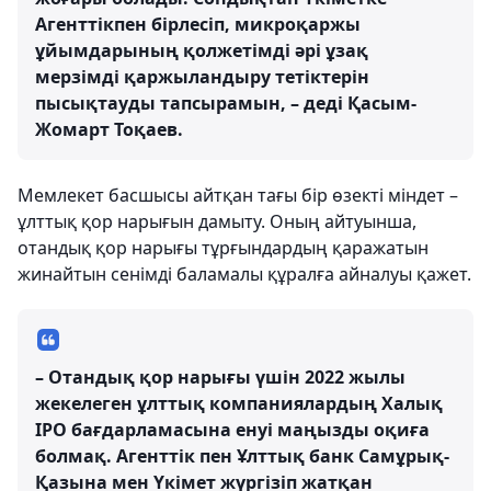
Агенттікпен бірлесіп, микроқаржы
ұйымдарының қолжетімді әрі ұзақ
мерзімді қаржыландыру тетіктерін
пысықтауды тапсырамын, – деді Қасым-
Жомарт Тоқаев.
Мемлекет басшысы айтқан тағы бір өзекті міндет –
ұлттық қор нарығын дамыту. Оның айтуынша,
отандық қор нарығы тұрғындардың қаражатын
жинайтын сенімді баламалы құралға айналуы қажет.
– Отандық қор нарығы үшін 2022 жылы
жекелеген ұлттық компаниялардың Халық
IPO бағдарламасына енуі маңызды оқиға
болмақ. Агенттік пен Ұлттық банк Самұрық-
Қазына мен Үкімет жүргізіп жатқан