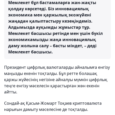
Мемлекет бұл бастамаларға жан-жақты
қолдау көрсетеді. Біз инновациялық
экономика мен қаржылық экожүйені
жаңадан қалыптастыру кезеңіндеміз.
Алдымызда ауқымды жұмыстар тұр.
Мемлекет басшысы ретінде мен үшін бүкіл
экономикамызды жаңа инновациялық
даму жолына салу – басты міндет, – деді
Мемлекет басшысы.
Президент цифрлық валюталарды айналымға енгізу
маңызды екенін тоқталды. Бұл ретте болашақ
қаржы жүйесінің негізіне айналуы мүмкін цифрлық
теңге енгізу мәселесін қарастырған жөн екенін
айтты.
Сондай-ақ Қасым-Жомарт Тоқаев криптовалюта
нарығын дамыту мәселесіне де тоқталды.