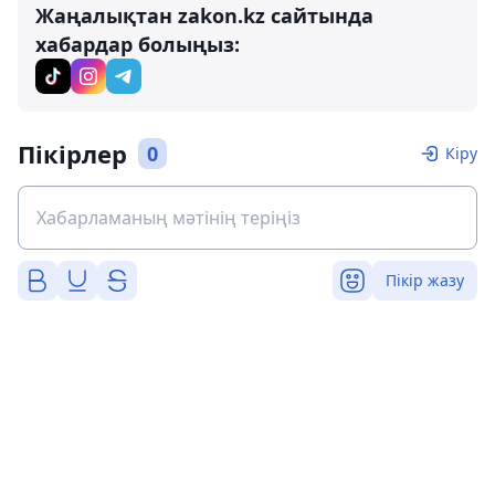
Жаңалықтан zakon.kz сайтында
хабардар болыңыз:
Пікірлер
0
Кіру
Пікір жазу