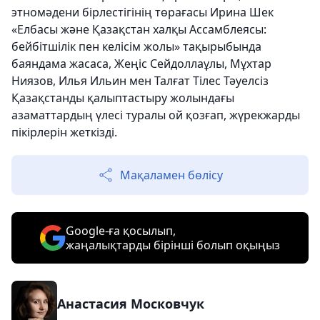
этномәдени бірлестігінің төрағасы Ирина Шек
«Елбасы және Қазақстан халқы Ассамблеясы:
бейбітшілік пен келісім жолы» тақырыбында
баяндама жасаса, Жеңіс Сейдоллаұлы, Мұхтар
Ниязов, Илья Ильин мен Талғат Тілес Тәуелсіз
Қазақстанды қалыптастыру жолындағы
азаматтардың үлесі туралы ой қозғап, жүрекжарды
пікірлерін жеткізді.
Мақаламен бөлісу
Google-ға қосылып,
жаңалықтарды бірінші болып оқыңыз
Анастасия Московчук