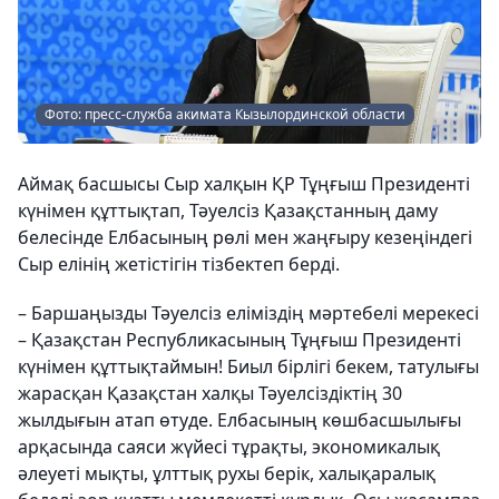
Фото: пресс-служба акимата Кызылординской области
Аймақ басшысы Сыр халқын ҚР Тұңғыш Президенті
күнімен құттықтап, Тәуелсіз Қазақстанның даму
белесінде Елбасының рөлі мен жаңғыру кезеңіндегі
Сыр елінің жетістігін тізбектеп берді.
– Баршаңызды Тәуелсіз еліміздің мәртебелі мерекесі
– Қазақстан Республикасының Тұңғыш Президенті
күнімен құттықтаймын! Биыл бірлігі бекем, татулығы
жарасқан Қазақстан халқы Тәуелсіздіктің 30
жылдығын атап өтуде. Елбасының көшбасшылығы
арқасында саяси жүйесі тұрақты, экономикалық
әлеуеті мықты, ұлттық рухы берік, халықаралық