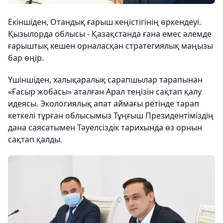
Екіншіден, Отандық ғарыш кеңістігінің өркендеуі.
Қызылорда облысы - Қазақстанда ғана емес әлемде
ғарыштық кешен орналасқан стратегиялық маңызы
бар өңір.
Үшіншіден, халықаралық сарапшылар тарапынан
«Ғасыр жобасы» аталған Арал теңізін сақтап қалу
идеясы. Экологиялық апат аймағы ретінде тарап
кеткелі тұрған облысымыз Тұңғыш Президентіміздің
дана саясатымен Тәуелсіздік тарихында өз орнын
сақтап қалды.