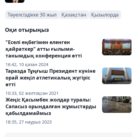
Тәуелсіздікке 30 жыл
Қазақстан
Қызылорда
Оқи отырыңыз
"Еселі еңбегімен еленген
қайраткер" атты ғылыми-
танымдық конференция өтті
16:42, 10 қазан 2024
Таразда Тұңғыш Президент күніне
орай жеңіл атлетикалық жүгіріс
өтті
10:33, 02 желтоқсан 2021
Жеңіс Қасымбек жолдар туралы:
Сапасыз орындалған жұмыстарды
қабылдамаймыз
18:35, 27 наурыз 2023