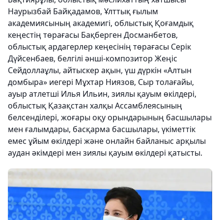
Наурызбай Байқадамов, Ұлттық ғылым
академиясының академигі, облыстық Қоғамдық
кеңестің төрағасы Бақберген Досманбетов,
облыстық ардагерлер кеңесінің төрағасы Серік
Дүйсенбаев, белгілі әнші-композитор Жеңіс
Сейдоллаұлы, айтыскер ақын, үш дүркін «Алтын
домбыра» иегері Мұхтар Ниязов, Сыр толағайы,
ауыр атлетші Илья Ильин, зиялы қауым өкілдері,
облыстық Қазақстан халқы Ассамблеясының
белсенділері, жоғары оқу орындарының басшылары
мен ғалымдары, басқарма басшылары, үкіметтік
емес ұйым өкілдері және онлайн байланыс арқылы
аудан әкімдері мен зиялы қауым өкілдері қатысты.