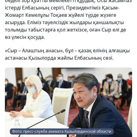
беделі зор қуатты мемлекетті құрдық. Осы жасампаз
істерді Елбасының серігі, Президентіміз Қасым-
Жомарт Кемелұлы Тоқаев жүйелі түрде жүзеге
асыруда. Еліміз тәуелсіздік жылдары қаншалықты
толымды табыстарға қол жеткізсе, оған Сыр елі де
өз үлесін қосуда.
«Сыр – Алаштың анасы», бұл – қазақ елінің алғашқы
астанасы Қызылорда жайлы Елбасының сөзі.
Фото: пресс-служба акимата Кызылординской области