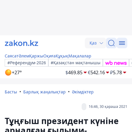
Қаз
Саясат
Әлем
Қаржы
Оқиға
Құқық
Мақалалар
#Референдум-2026
#Қазақстан мақтанышы
+27°
$
469.85
€
542.16
₽
5.78
Басты
Барлық жаңалықтар
Әкімдіктер
16:46, 30 қараша 2021
Тұңғыш президент күніне
арналған ғылыми-