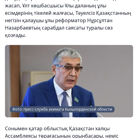
жасап, Ұлт көшбасшысы Ұлы даланың ұлы
есімдерінің тікелей жалғасы, Тәуелсіз Қазақстанның
негізін қалаушы ұлы реформатор Нұрсұлтан
Назарбаевтың сарабдал саясаты туралы сөз
қозғады.
Фото: пресс-служба акимата Кызылординской области
Сонымен қатар облыстық Қазақстан халқы
Ассамблеясы төрағасының орынбасары, неміс