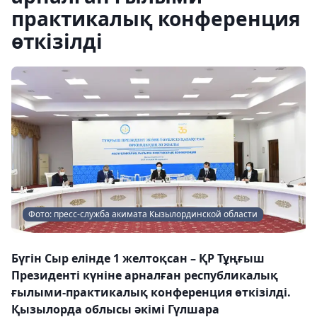
практикалық конференция
өткізілді
Фото: пресс-служба акимата Кызылординской области
Бүгін Сыр елінде 1 желтоқсан – ҚР Тұңғыш
Президенті күніне арналған республикалық
ғылыми-практикалық конференция өткізілді.
Қызылорда облысы әкімі Гүлшара