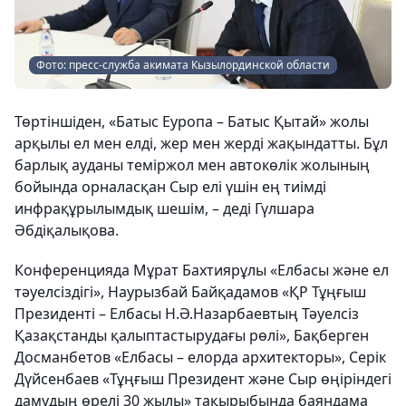
Фото: пресс-служба акимата Кызылординской области
Төртіншіден, «Батыс Еуропа – Батыс Қытай» жолы
арқылы ел мен елді, жер мен жерді жақындатты. Бұл
барлық ауданы теміржол мен автокөлік жолының
бойында орналасқан Сыр елі үшін ең тиімді
инфрақұрылымдық шешім, – деді Гүлшара
Әбдіқалықова.
Конференцияда Мұрат Бахтиярұлы «Елбасы және ел
тәуелсіздігі», Наурызбай Байқадамов «ҚР Тұңғыш
Президенті – Елбасы Н.Ә.Назарбаевтың Тәуелсіз
Қазақстанды қалыптастырудағы рөлі», Бақберген
Досманбетов «Елбасы – елорда архитекторы», Серік
Дүйсенбаев «Тұңғыш Президент және Сыр өңіріндегі
дамудың өрелі 30 жылы» тақырыбында баяндама