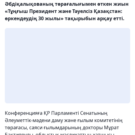
Әбдіқалықованың төрағалығымен өткен жиын
«Тұңғыш Президент және Тәуелсіз Қазақстан:
өркендеудің 30 жылы» тақырыбын арқау етті.
Конференцияға ҚР Парламенті Сенатының
Әлеуметтік-мәдени даму және ғылым комитетінің
төрағасы, саяси ғылымдарының докторы Мұрат
Бақтиярұлы, облыстық мәслихаттың хатшысы