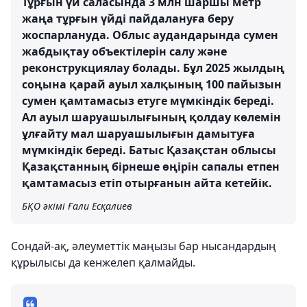
Тұрғын үй саласында 3 млн шаршы метр
жаңа тұрғын үйді пайдалануға беру
жоспарлануда. Облыс аудандарында сумен
жабдықтау объектілерін салу және
реконструкциялау болады. Бұл 2025 жылдың
соңына қарай ауыл халқының 100 пайызын
сумен қамтамасыз етуге мүмкіндік береді.
Ал ауыл шаруашылығының қолдау көлемін
ұлғайту мал шаруашылығын дамытуға
мүмкіндік береді. Батыс Қазақстан облысы
Қазақстанның бірнеше өңірін сапалы етпен
қамтамасыз етіп отырғанын айта кетейік.
БҚО әкімі Ғали Есқалиев
Сондай-ақ, әлеуметтік маңызы бар нысандардың
құрылысы да кенжелеп қалмайды.