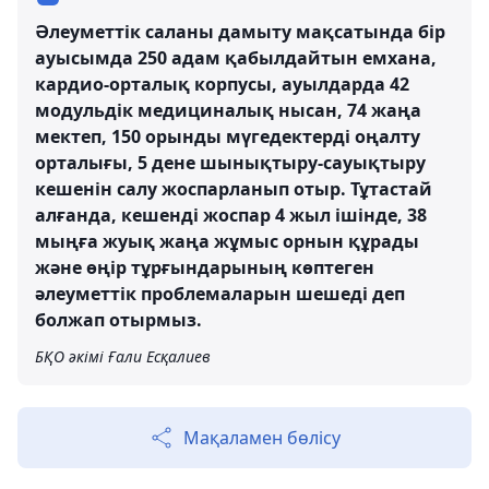
Әлеуметтік саланы дамыту мақсатында бір
ауысымда 250 адам қабылдайтын емхана,
кардио-орталық корпусы, ауылдарда 42
модульдік медициналық нысан, 74 жаңа
мектеп, 150 орынды мүгедектерді оңалту
орталығы, 5 дене шынықтыру-сауықтыру
кешенін салу жоспарланып отыр. Тұтастай
алғанда, кешенді жоспар 4 жыл ішінде, 38
мыңға жуық жаңа жұмыс орнын құрады
және өңір тұрғындарының көптеген
әлеуметтік проблемаларын шешеді деп
болжап отырмыз.
БҚО әкімі Ғали Есқалиев
Мақаламен бөлісу