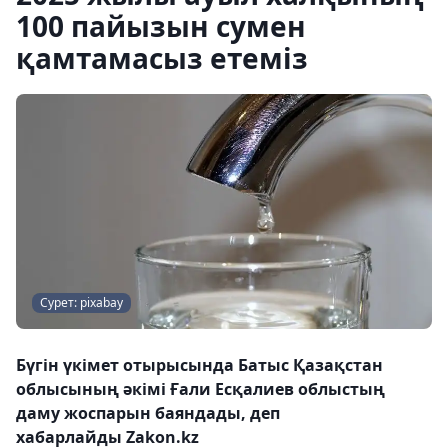
100 пайызын сумен
қамтамасыз етеміз
Сурет: pixabay
Бүгін үкімет отырысында Батыс Қазақстан
облысының әкімі Ғали Есқалиев облыстың
даму жоспарын баяндады, деп
хабарлайды Zakon.kz