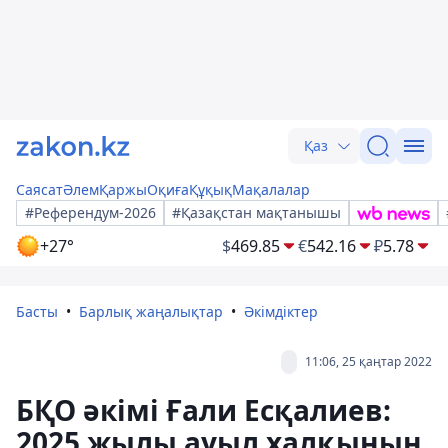
Қаз
Саясат
Әлем
Қаржы
Оқиға
Құқық
Мақалалар
#Референдум-2026
#Қазақстан мақтанышы
+27°
$
469.85
€
542.16
₽
5.78
Басты
Барлық жаңалықтар
Әкімдіктер
11:06, 25 қаңтар 2022
БҚО әкімі Ғали Есқалиев:
2025 жылы ауыл халқының