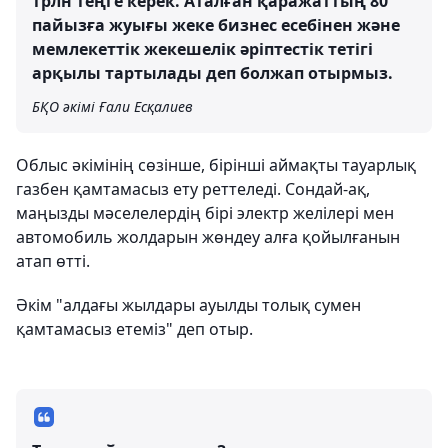
трлн теңге керек. Аталған қаражаттың 80
пайызға жуығы жеке бизнес есебінен және
мемлекеттік жекешелік әріптестік тетігі
арқылы тартылады деп болжап отырмыз.
БҚО әкімі Ғали Есқалиев
Облыс әкімінің сөзінше, бірінші аймақты тауарлық
газбен қамтамасыз ету реттеледі. Сондай-ақ,
маңызды мәселелердің бірі электр желілері мен
автомобиль жолдарын жөндеу алға қойылғанын
атап өтті.
Әкім "алдағы жылдары ауылды толық сумен
қамтамасыз етеміз" деп отыр.