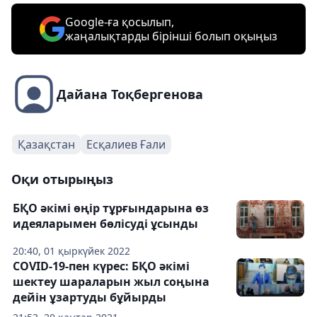
Google-ға қосылып,
жаңалықтарды бірінші болып оқыңыз
Дайана Тоқбергенова
Қазақстан
Есқалиев Ғали
Оқи отырыңыз
БҚО әкімі өңір тұрғындарына өз
идеяларымен бөлісуді ұсынды
20:40, 01 қыркүйек 2022
COVID-19-пен күрес: БҚО әкімі
шектеу шараларын жыл соңына
дейін ұзартуды бұйырды