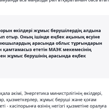
іпорын өкілдері жұмыс берушілердің алдына
ып отыр. Оның ішінде еңбек ақының өсуіне
 қоюшылардың арасында облыс тұрғындарын
н қамтамасыз ететін МАЭК мекемесінің
мен жұмыс берушінің арасында еңбек
ла әкімі, Энергетика министрлігінің өкілдері,
ар, қызметкерлер, жұмыс беруші және қоғам
і - кәсіпорынға өзінің негізгі қызметіне оралуға