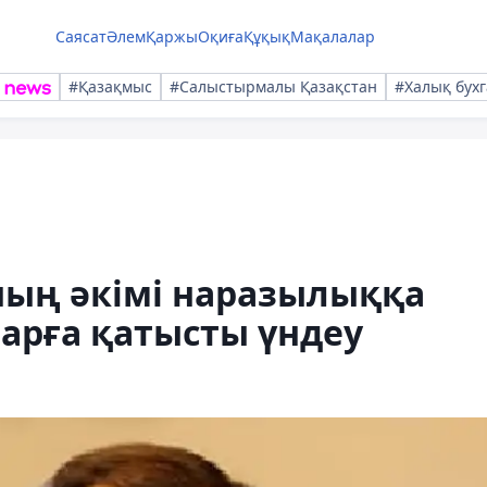
Саясат
Әлем
Қаржы
Оқиға
Құқық
Мақалалар
#Қазақмыс
#Салыстырмалы Қазақстан
#Халық бухг
ың әкімі наразылыққа
рға қатысты үндеу