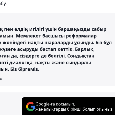
бу.
 пен елдің игілігі үшін баршаңызды сабыр
қырамын. Мемлекет басшысы реформалар
 жөніндегі нақты шараларды ұсынды. Біз бұл
үзеге асыруды бастап кеттік. Барлық
ан да, сіздерге де белгілі. Сондықтан
ивті диалогқа, нақты және сындарлы
н. Біз біргеміз.
ев
Google-ға қосылып,
жаңалықтарды бірінші болып оқыңыз