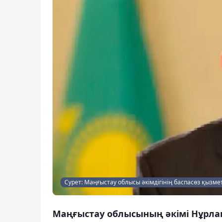
Сурет: Маңғыстау облысы әкімдігінің баспасөз қызмет
Маңғыстау облысының әкімі Нұрлан