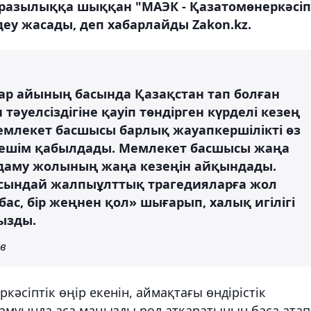
 наразылыққа шыққан "МАЭК - Қазатомөнеркәсіп
 жасады, деп хабарлайды Zakon.kz.
ар айының басында Қазақстан тап болған
тәуелсіздігіне қауіп төндірген күрделі кезең
Мемлекет басшысы барлық жауапкершілікті өз
шешім қабылдады. Мемлекет басшысы жаңа
 даму жолының жаңа кезеңін айқындады.
осындай жалпыұлттық трагедияларға жол
 бас, бір жеңнен қол» шығарып, халық игілігі
ызды.
ев
кәсіптік өңір екенін, аймақтағы өндірістік
амуында аса маңызды рөл атқаратынын баса атап