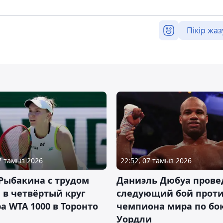
Пікір жаз
07 тамыз 2026
22:52, 07 тамыз 2026
Рыбакина с трудом
Даниэль Дюбуа прове
в четвёртый круг
следующий бой против
а WTA 1000 в Торонто
чемпиона мира по бо
Уордли