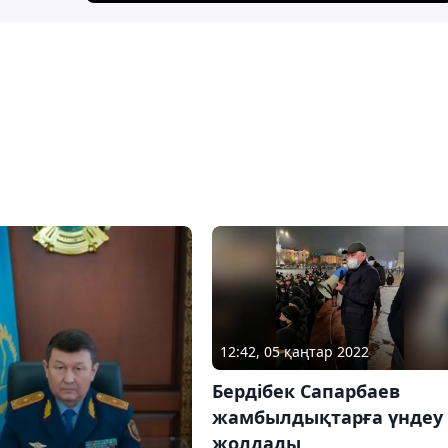
12:42, 05 қаңтар 2022
Бердібек Сапарбаев
жамбылдықтарға үндеу
жолдады