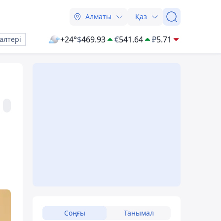
Алматы
Қаз
+24°
$
469.93
€
541.64
₽
5.71
алтері
Соңғы
Танымал