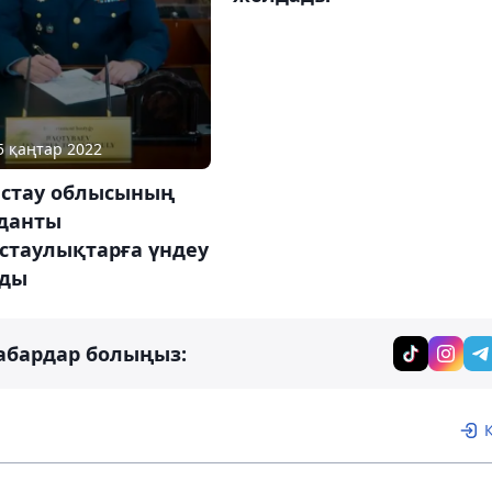
05 қаңтар 2022
стау облысының
данты
стаулықтарға үндеу
ды
абардар болыңыз: