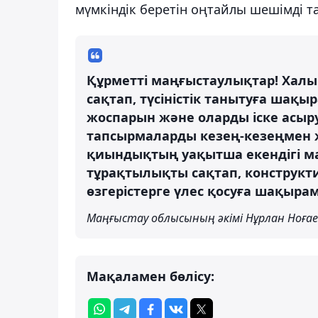
мүмкіндік беретін оңтайлы шешімді та
Құрметті маңғыстаулықтар! Халық
сақтап, түсіністік танытуға ша
жоспарын және оларды іске асыру
тапсырмаларды кезең-кезеңмен ж
қиындықтың уақытша екендігі мағ
тұрақтылықты сақтап, конструкт
өзгерістерге үлес қосуға шақырамы
Маңғыстау облысының әкімі Нұрлан Ноға
Мақаламен бөлісу: