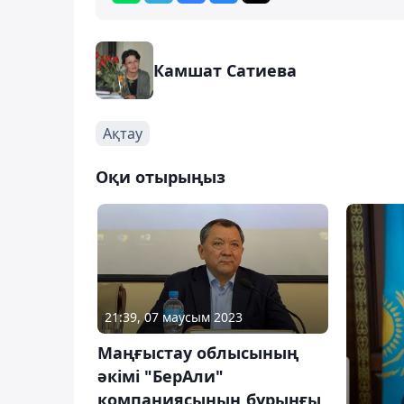
Камшат Сатиева
Ақтау
Оқи отырыңыз
21:39, 07 маусым 2023
Маңғыстау облысының
әкімі "БерАли"
компаниясының бұрынғы