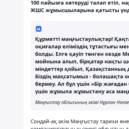
100 пайызға көтеруді талап етіп,
ЖШС жұмысшыларына қатысты үндеу
Құрметті маңғыстаулықтар! Қаңт
оқиғалар еліміздің тұтастығы мен 
болды. Елге қауіп төнген кезде 
мойнына алып, бірқатар нақты 
міндеттер қойып, Қазақстанның
Біздің мақсатымыз - болашақта 
бермеу. Ал бұл үшін «Бір жағадан
үшін жұмыла жұмыстану аса маң
Маңғыстау облысының әкімі Нұрлан Ноға
Сондай-ақ әкім Маңғыстау тарихи өнер
компаниялардың қызметі облыстың д