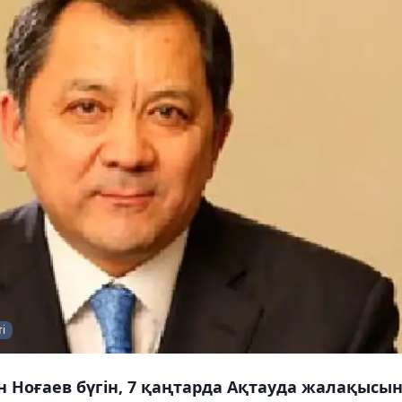
і
 Ноғаев бүгін, 7 қаңтарда Ақтауда жалақысы