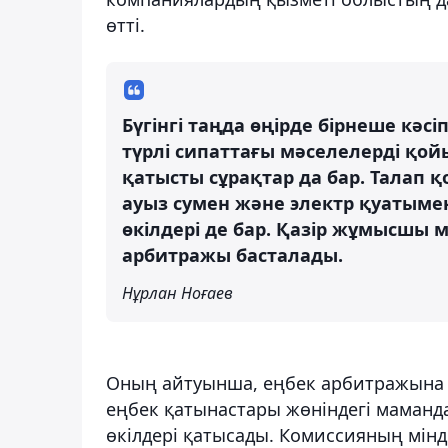
өтті.
Бүгінгі таңда өңірде бірнеше кәс
түрлі сипаттағы мәселелерді қой
қатысты сұрақтар да бар. Талап
ауыз сумен және электр қуатыме
өкілдері де бар. Қазір жұмысшы 
арбитражы басталады.
Нұрлан Ноғаев
Оның айтуынша, еңбек арбитражына қа
еңбек қатынастары жөніндегі маманд
өкілдері қатысады. Комиссияның міндет