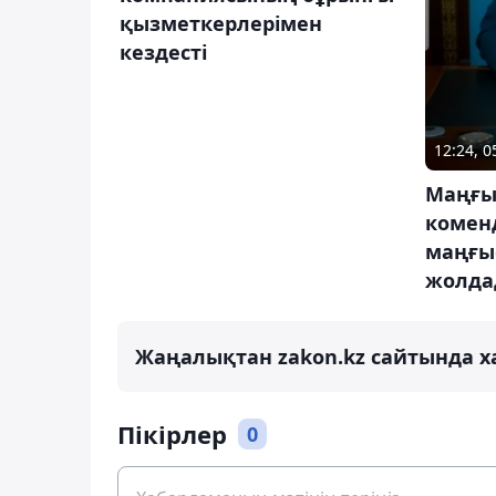
қызметкерлерімен
кездесті
12:24, 
Маңғы
комен
маңғы
жолда
Жаңалықтан zakon.kz сайтында х
Пікірлер
0