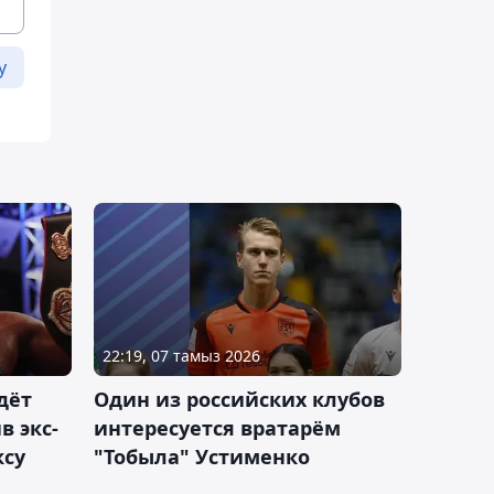
у
22:19, 07 тамыз 2026
дёт
Один из российских клубов
 экс-
интересуется вратарём
ксу
"Тобыла" Устименко